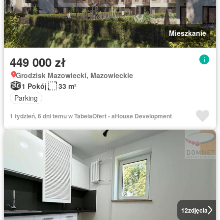
Mieszkanie
449 000 zł
Grodzisk Mazowiecki, Mazowieckie
1 Pokój
33 m²
Parking
1 tydzień, 6 dni temu w TabelaOfert - aHouse Development
12
zdjęcia