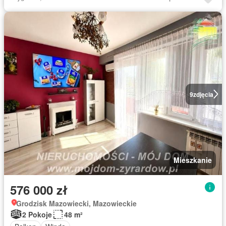
9
zdjęcia
Mieszkanie
576 000 zł
Grodzisk Mazowiecki, Mazowieckie
2 Pokoje
48 m²