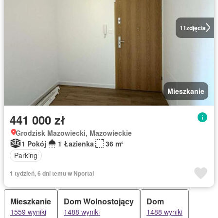
11
zdjęcia
Mieszkanie
441 000 zł
Grodzisk Mazowiecki, Mazowieckie
1 Pokój
1 Łazienka
36 m²
Parking
1 tydzień, 6 dni temu w Nportal
Mieszkanie
Dom Wolnostojący
Dom
1559 wyniki
1488 wyniki
1488 wyniki