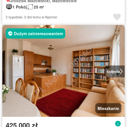
Grodzisk Mazowiecki, Mazowieckie
1 Pokój
25 m²
2 tygodnie, 2 dni temu w Nportal
Dużym zainteresowaniem
4
zdjęcia
Mieszkanie
425 000 zł