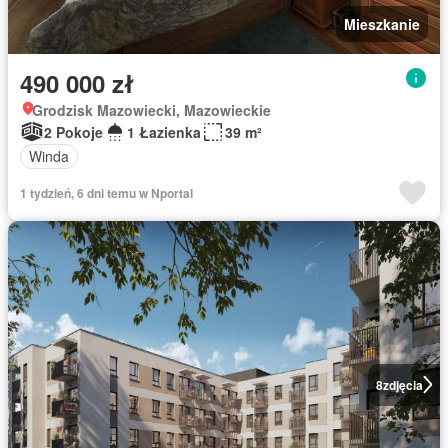
Mieszkanie
490 000 zł
Grodzisk Mazowiecki, Mazowieckie
2 Pokoje
1 Łazienka
39 m²
Winda
1 tydzień, 6 dni temu w Nportal
8
zdjęcia