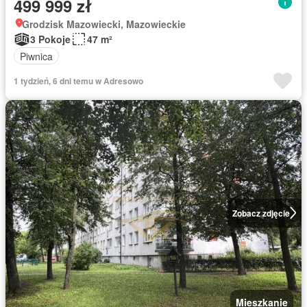
499 999 zł
Grodzisk Mazowiecki, Mazowieckie
3 Pokoje
47 m²
Piwnica
1 tydzień, 6 dni temu w Adresowo
Zobacz zdjęcie
Mieszkanie