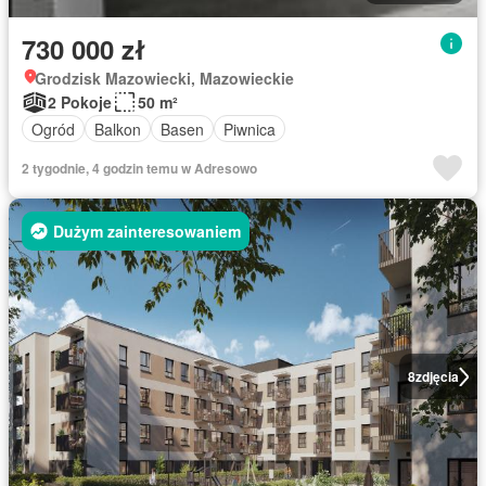
730 000 zł
Grodzisk Mazowiecki, Mazowieckie
2 Pokoje
50 m²
Ogród
Balkon
Basen
Piwnica
2 tygodnie, 4 godzin temu w Adresowo
Dużym zainteresowaniem
8
zdjęcia