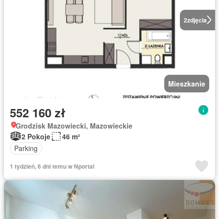
2
zdjęcia
Mieszkanie
552 160 zł
Grodzisk Mazowiecki, Mazowieckie
2 Pokoje
46 m²
Parking
1 tydzień, 6 dni temu w Nportal