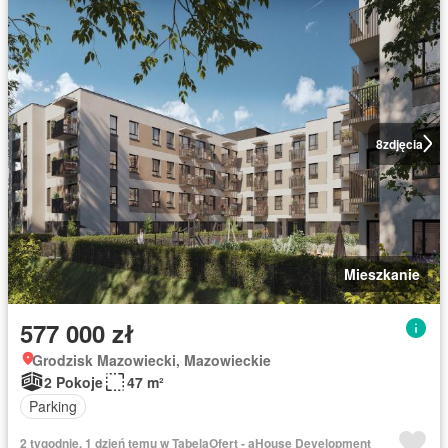
8
zdjęcia
Mieszkanie
577 000 zł
Grodzisk Mazowiecki, Mazowieckie
2 Pokoje
47 m²
Parking
2 tygodnie, 1 dzień temu w TabelaOfert - aHouse Development