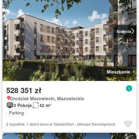
8
zdjęcia
Mieszkanie
528 351 zł
Grodzisk Mazowiecki, Mazowieckie
2 Pokoje
42 m²
Parking
2 tygodnie, 1 dzień temu w TabelaOfert - aHouse Development