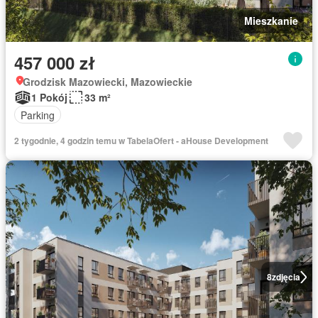
Mieszkanie
457 000 zł
Grodzisk Mazowiecki, Mazowieckie
1 Pokój
33 m²
Parking
2 tygodnie, 4 godzin temu w TabelaOfert - aHouse Development
8
zdjęcia