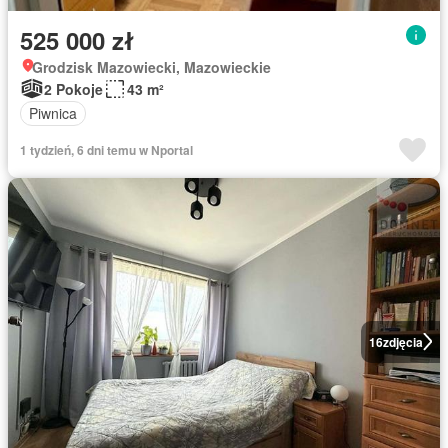
525 000 zł
Grodzisk Mazowiecki, Mazowieckie
2 Pokoje
43 m²
Piwnica
1 tydzień, 6 dni temu w Nportal
16
zdjęcia