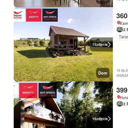
360
Kam
2 
Tara
15
zdjęcia
15 lip
Dom
OGRAN
399
Hut
2 
16
zdjęcia