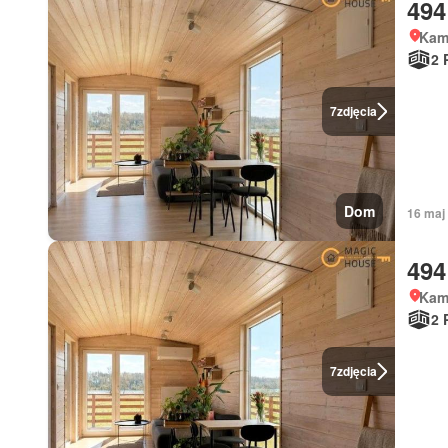
494
Kam
2 
7
zdjęcia
Dom
16 maj
494
Kam
2 
7
zdjęcia