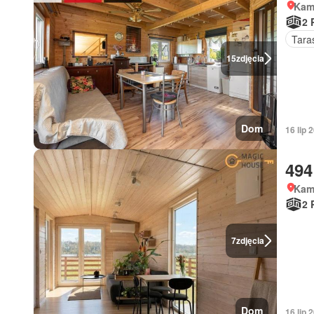
Kam
2 
Tara
15
zdjęcia
Dom
16 lip
494
Kam
2 
7
zdjęcia
Dom
16 lip