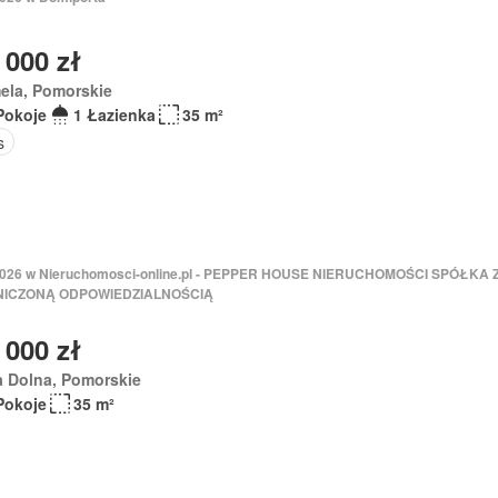
 000 zł
ela, Pomorskie
Pokoje
1 Łazienka
35 m²
s
 2026 w Nieruchomosci-online.pl - PEPPER HOUSE NIERUCHOMOŚCI SPÓŁKA 
ICZONĄ ODPOWIEDZIALNOŚCIĄ
 000 zł
a Dolna, Pomorskie
Pokoje
35 m²