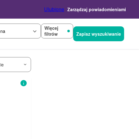
Ulubione
Zarządzaj powiadomieniami
Więcej
na
filtrów
Zapisz wyszukiwanie
ie