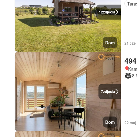
Tara
12
zdjęcia
Dom
21 cze
494
Kam
2 
7
zdjęcia
Dom
22 ma