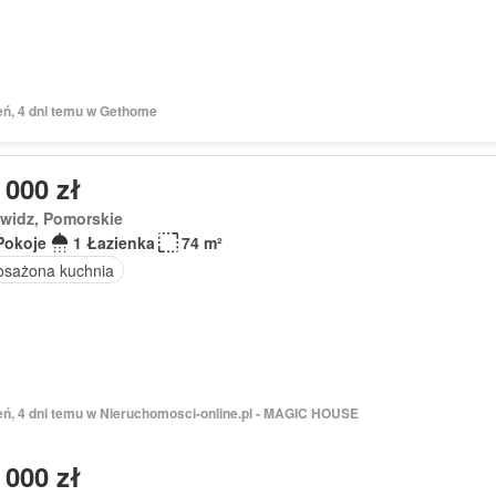
eń, 4 dni temu w Gethome
 000 zł
ywidz, Pomorskie
Pokoje
1 Łazienka
74 m²
sażona kuchnia
ień, 4 dni temu w Nieruchomosci-online.pl - MAGIC HOUSE
 000 zł