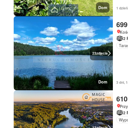
Dom
1 dzie
699
Koś
2 
Tara
23
zdjęcia
Dom
3 dni,
610
Prz
2 
Wypo
13
zdjęcia