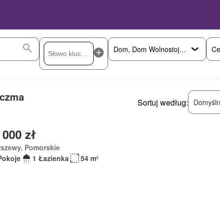
Ce
rczma
Sortuj według:
Domyśln
 000 zł
rszewy, Pomorskie
Pokoje
1 Łazienka
54 m²