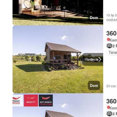
15 lip
Dom
OGRAN
360
Kam
2 
Tara
15
zdjęcia
Dom
23 cze
360
Kam
2 