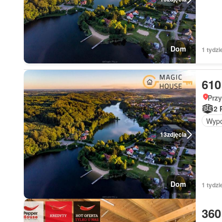
Dom
1 tydzi
610
Prz
2 
Wypo
13
zdjęcia
Dom
1 tydz
360