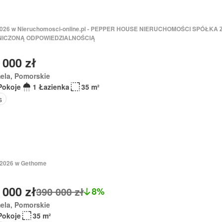
 2026 w Nieruchomosci-online.pl - PEPPER HOUSE NIERUCHOMOŚCI SPÓŁKA 
ICZONĄ ODPOWIEDZIALNOŚCIĄ
 000 zł
ela, Pomorskie
Pokoje
1 Łazienka
35 m²
s
 2026 w Gethome
 000 zł
390 000 zł
8%
ela, Pomorskie
Pokoje
35 m²