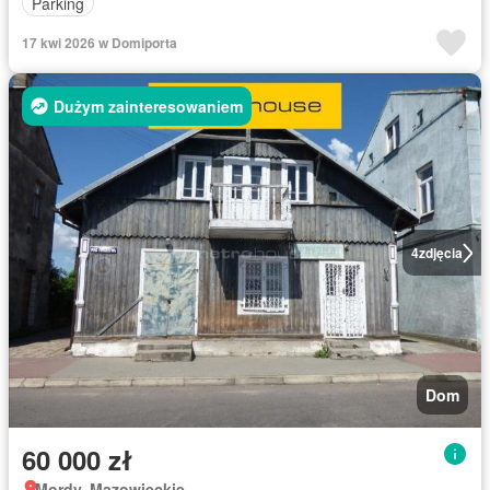
Parking
17 kwi 2026 w Domiporta
Dużym zainteresowaniem
4
zdjęcia
Dom
60 000 zł
Mordy, Mazowieckie