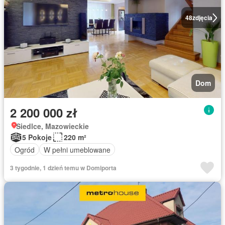
48
zdjęcia
Dom
2 200 000 zł
Siedlce, Mazowieckie
5 Pokoje
220 m²
Ogród
W pełni umeblowane
3 tygodnie, 1 dzień temu w Domiporta