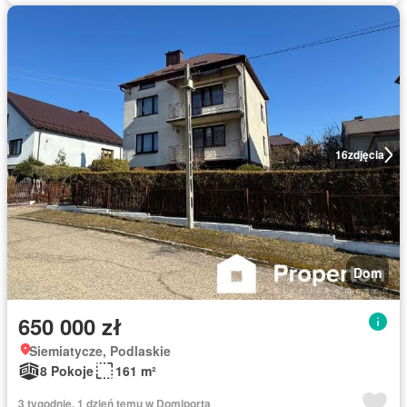
16
zdjęcia
Dom
650 000 zł
Siemiatycze, Podlaskie
8 Pokoje
161 m²
3 tygodnie, 1 dzień temu w Domiporta