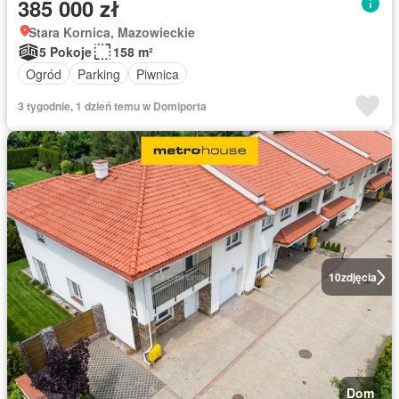
385 000 zł
Stara Kornica, Mazowieckie
5 Pokoje
158 m²
Ogród
Parking
Piwnica
3 tygodnie, 1 dzień temu w Domiporta
10
zdjęcia
Dom