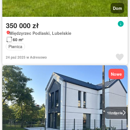
Dom
350 000 zł
Międzyrzec Podlaski, Lubelskie
60 m²
Piwnica
24 paź 2025 w Adresowo
Nowe
10
zdjęcia