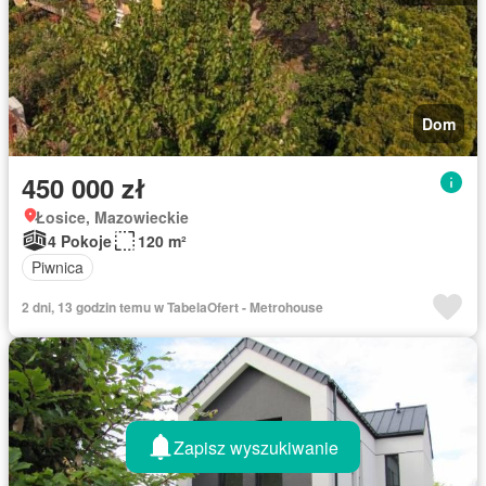
Dom
450 000 zł
Łosice, Mazowieckie
4 Pokoje
120 m²
Piwnica
2 dni, 13 godzin temu w TabelaOfert - Metrohouse
Zapisz wyszukiwanie