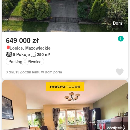
Dom
649 000 zł
Łosice, Mazowieckie
5 Pokoje
250 m²
Parking
Piwnica
3 dni, 13 godzin temu w Domiporta
22
zdjęcia