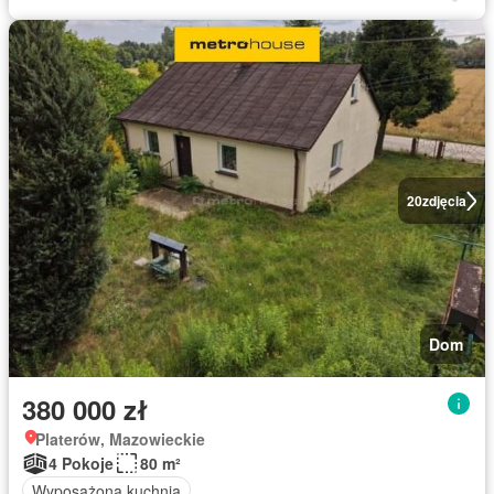
20
zdjęcia
Dom
380 000 zł
Platerów, Mazowieckie
4 Pokoje
80 m²
Wyposażona kuchnia