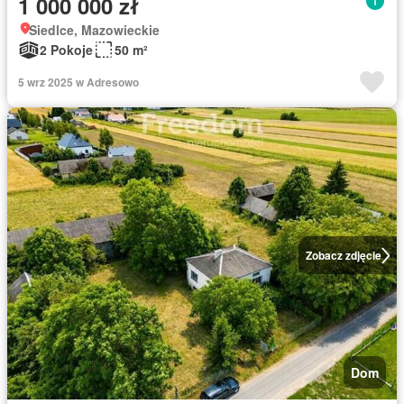
1 000 000 zł
Siedlce, Mazowieckie
2 Pokoje
50 m²
5 wrz 2025 w Adresowo
Zobacz zdjęcie
Dom