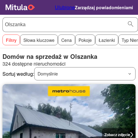
Ulubione
Zarządzaj powiadomieniami
Filtry
Słowa kluczowe
Cena
Pokoje
Łazienki
Typ Nie
Domów na sprzedaż w Olszanka
324 dostępne nieruchomości
Sortuj według:
Domyślnie
Zobacz zdjęcie