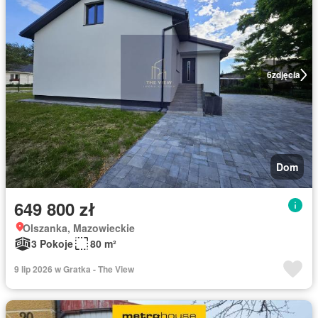
6
zdjęcia
Dom
649 800 zł
Olszanka, Mazowieckie
3 Pokoje
80 m²
9 lip 2026 w Gratka - The View