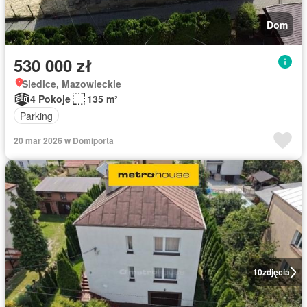
Dom
530 000 zł
Siedlce, Mazowieckie
4 Pokoje
135 m²
Parking
20 mar 2026 w Domiporta
10
zdjęcia