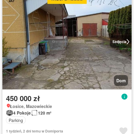
5
zdjęcia
Dom
450 000 zł
Łosice, Mazowieckie
4 Pokoje
120 m²
Parking
1 tydzień, 2 dni temu w Domiporta