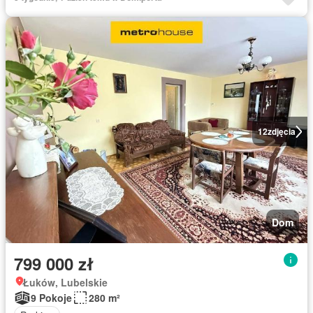
12
zdjęcia
Dom
799 000 zł
Łuków, Lubelskie
9 Pokoje
280 m²