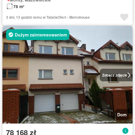
78 m²
3 dni, 13 godzin temu w TabelaOfert - Metrohouse
Dużym zainteresowaniem
Zobacz zdjęcie
Dom
78 168 zł