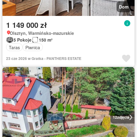
Dom
1 149 000 zł
Olsztyn, Warmińsko-mazurskie
5 Pokoje
150 m²
Taras
Piwnica
23 cze 2026 w Gratka - PANTHERS ESTATE
12
zdjęcia