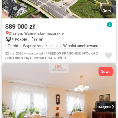
Dom
889 000 zł
Olsztyn, Warmińsko-mazurskie
4 Pokoje
97 m²
Ogród
Wyposażona kuchnia
W pełni umeblowane
22 maj 2026 w morizon.pl - FREEDOM FRANCHISE SPÓŁKA Z
OGRANICZONĄ ODPOWIEDZIALNOŚCIĄ
Nowe
15
zdjęcia