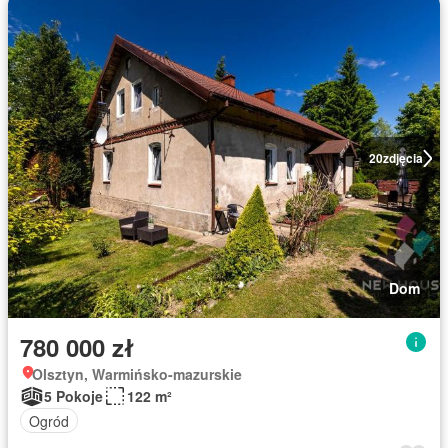
20
zdjęcia
Dom
780 000 zł
Olsztyn, Warmińsko-mazurskie
5 Pokoje
122 m²
Ogród