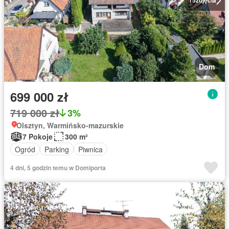
15
zdjęcia
Dom
699 000 zł
719 000 zł
3%
Olsztyn, Warmińsko-mazurskie
7 Pokoje
300 m²
Ogród
Parking
Piwnica
4 dni, 5 godzin temu w Domiporta