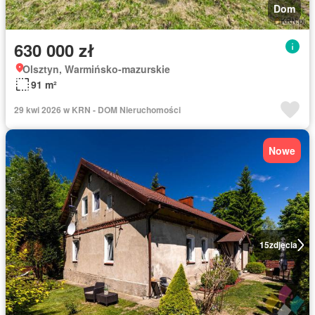
Dom
630 000 zł
Olsztyn, Warmińsko-mazurskie
91 m²
29 kwi 2026 w KRN - DOM Nieruchomości
Nowe
15
zdjęcia