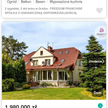
Ogród
Balkon
Basen
Wyposażona kuchnia
2 tygodnie, 3 dni temu w Gratka - FREEDOM FRANCHISE
SPÓŁKA Z OGRANICZONĄ ODPOWIEDZIALNOŚCIĄ
20
zdjęcia
Dom
1 980 000 zł