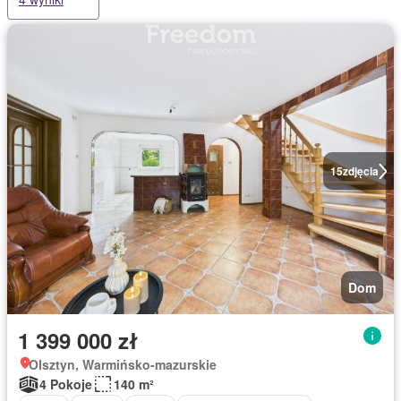
15
zdjęcia
Dom
1 399 000 zł
Olsztyn, Warmińsko-mazurskie
4 Pokoje
140 m²