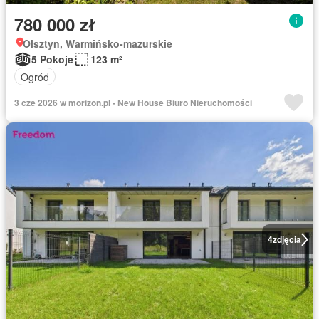
780 000 zł
Olsztyn, Warmińsko-mazurskie
5 Pokoje
123 m²
Ogród
3 cze 2026 w morizon.pl - New House Biuro Nieruchomości
4
zdjęcia