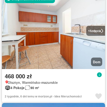
15
zdjęcia
Dom
468 000 zł
Olsztyn, Warmińsko-mazurskie
4 Pokoje
90 m²
2 tygodnie, 6 dni temu w morizon.pl - Idea Nieruchomości