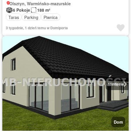
Olsztyn, Warmińsko-mazurskie
6 Pokoje
188 m²
Taras
Parking
Piwnica
3 tygodnie, 1 dzień temu w Domiporta
11
zdjęcia
Dom