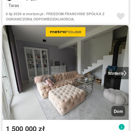
Taras
6 lip 2026 w morizon.pl - FREEDOM FRANCHISE SPÓŁKA Z
OGRANICZONĄ ODPOWIEDZIALNOŚCIĄ
32
zdjęcia
Dom
1 500 000 zł