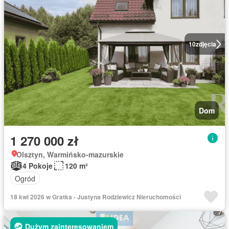
10
zdjęcia
Dom
1 270 000 zł
Olsztyn, Warmińsko-mazurskie
4 Pokoje
120 m²
Ogród
18 kwi 2026 w Gratka - Justyna Rodziewicz Nieruchomości
Dużym zainteresowaniem