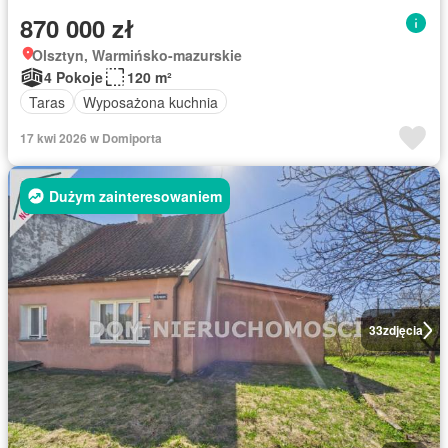
870 000 zł
Olsztyn, Warmińsko-mazurskie
4 Pokoje
120 m²
Taras
Wyposażona kuchnia
17 kwi 2026 w Domiporta
Dużym zainteresowaniem
33
zdjęcia