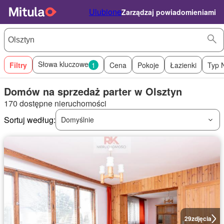
Ulubione
Zarządzaj powiadomieniami
Słowa kluczowe
Filtry
1
Cena
Pokoje
Łazienki
Typ 
Domów na sprzedaż parter w Olsztyn
170 dostępne nieruchomości
Sortuj według:
Domyślnie
29
zdjęcia