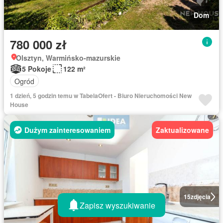
Dom
780 000 zł
Olsztyn, Warmińsko-mazurskie
5 Pokoje
122 m²
Ogród
1 dzień, 5 godzin temu w TabelaOfert - Biuro Nieruchomości New
House
Dużym zainteresowaniem
Zaktualizowane
15
zdjęcia
Zapisz wyszukiwanie