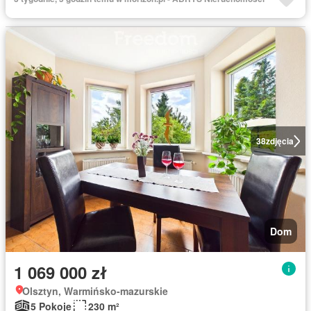
38
zdjęcia
Dom
1 069 000 zł
Olsztyn, Warmińsko-mazurskie
5 Pokoje
230 m²