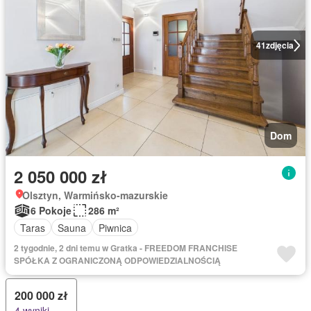
41
zdjęcia
Dom
2 050 000 zł
Olsztyn, Warmińsko-mazurskie
6 Pokoje
286 m²
Taras
Sauna
Piwnica
2 tygodnie, 2 dni temu w Gratka - FREEDOM FRANCHISE
SPÓŁKA Z OGRANICZONĄ ODPOWIEDZIALNOŚCIĄ
200 000 zł
4 wyniki