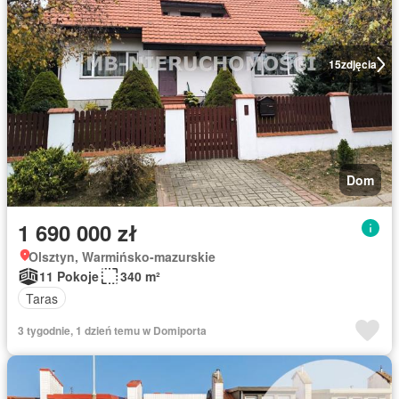
15
zdjęcia
Dom
1 690 000 zł
Olsztyn, Warmińsko-mazurskie
11 Pokoje
340 m²
Taras
3 tygodnie, 1 dzień temu w Domiporta