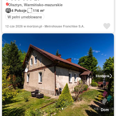
Olsztyn, Warmińsko-mazurskie
4 Pokoje
116 m²
W pełni umeblowane
12 cze 2026 w morizon.pl - Metrohouse Franchise S.A.
33
zdjęcia
Dom