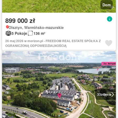
Dom
899 000 zł
Olsztyn, Warmińsko-mazurskie
5 Pokoje
136 m²
26 maj 2026 w morizon.pl - FREEDOM REAL ESTATE SPÓŁKA Z
OGRANICZONĄ ODPOWIEDZIALNOŚCIĄ
33
zdjęcia