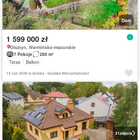
Dom
1 599 000 zł
Olsztyn, Warmińsko-mazurskie
7 Pokoje
285 m²
Taras
Balkon
13 cze 2026 w Gratka - Gozdan Nieruchomości
21
zdjęcia