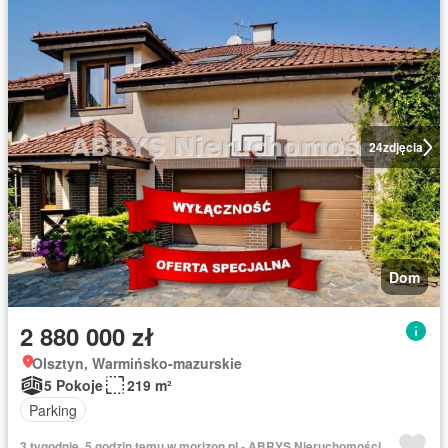
24
zdjęcia
Dom
2 880 000 zł
Olsztyn, Warmińsko-mazurskie
5 Pokoje
219 m²
Parking
3 tygodnie, 5 godzin temu w morizon.pl - ABRYS Nieruchomości