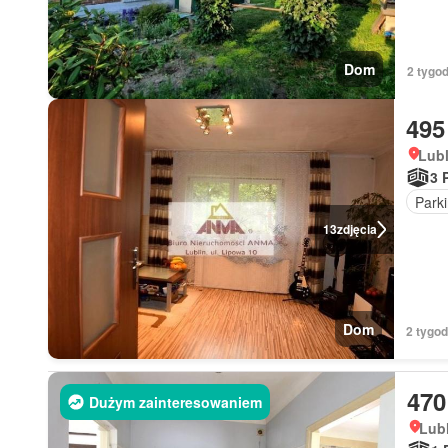
Dom
2 tygod
495
Lubl
3 
Park
13
zdjęcia
Dom
2 tygo
470
Dużym zainteresowaniem
Lubl