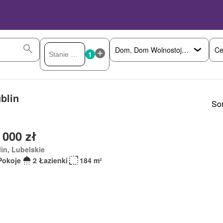
Ce
1
blin
Sor
 000 zł
in, Lubelskie
Pokoje
2 Łazienki
184 m²