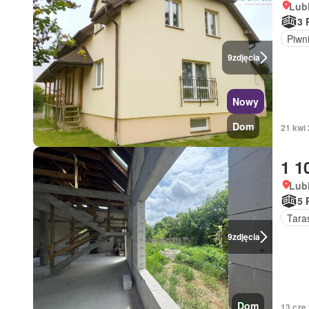
Lubl
3 
Piwn
9
zdjęcia
Nowy
Dom
21 kwi 
1 1
Lubl
5 
Tara
9
zdjęcia
Dom
13 cze