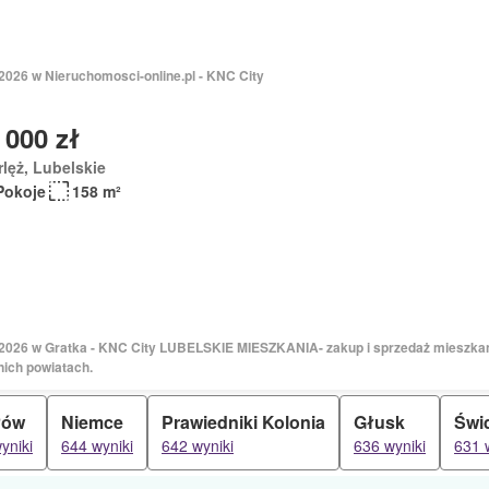
2026 w Nieruchomosci-online.pl - KNC City
 000 zł
lęż, Lubelskie
Pokoje
158 m²
 2026 w Gratka - KNC City LUBELSKIE MIESZKANIA- zakup i sprzedaż mieszkań,
nich powiatach.
łów
Niemce
Prawiedniki Kolonia
Głusk
Świ
yniki
644 wyniki
642 wyniki
636 wyniki
631 