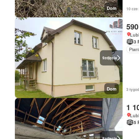
Dom
10 cze
590
Lubl
3 
Piwn
9
zdjęcia
Dom
3 tygod
1 1
Lubl
5 
9
zdjęcia