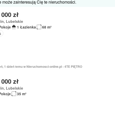
 może zainteresują Cię te nieruchomości.
 000 zł
in, Lubelskie
Pokoje
1 Łazienka
68 m²
s
eń, 1 dzień temu w Nieruchomosci-online.pl - 4TE PIĘTRO
 000 zł
in, Lubelskie
Pokoje
35 m²