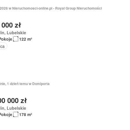
 2026 w Nieruchomosci-online.pl - Royal Group Nieruchomości
 000 zł
in, Lubelskie
Pokoje
122 m²
ica
nie, 1 dzień temu w Domiporta
00 000 zł
in, Lubelskie
Pokoje
178 m²