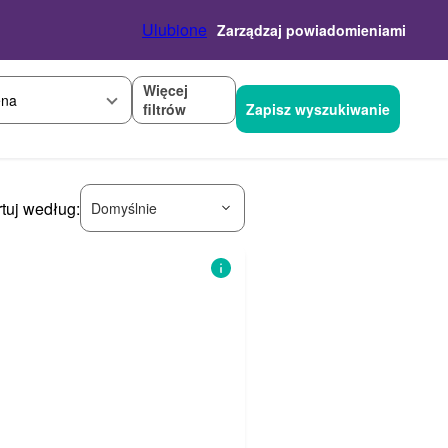
Ulubione
Zarządzaj powiadomieniami
Więcej
na
filtrów
Zapisz wyszukiwanie
tuj według:
Domyślnie