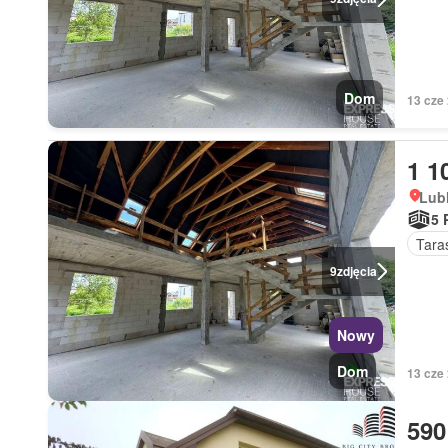
Dom
13 cze
1 1
Lubl
5 
Tara
9
zdjęcia
Nowy
Dom
13 cze
590