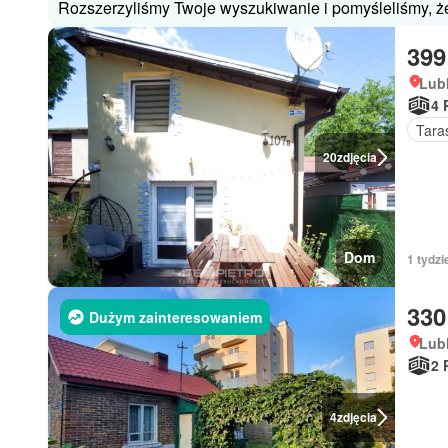
Rozszerzyliśmy Twoje wyszukiwanie i pomyśleliśmy, że
399
Lubl
4 
Tara
20
zdjęcia
Dom
1 tydzi
330
Dużym zainteresowaniem
Lubl
2 
4
zdjęcia