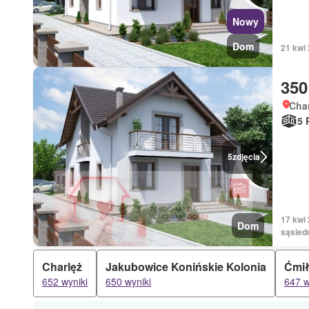
Nowy
Dom
21 kwi 
350
Char
5 
5
zdjęcia
17 kwi
Dom
sąsied
Charlęż
Jakubowice Konińskie Kolonia
Ćmi
652 wyniki
650 wyniki
647 w