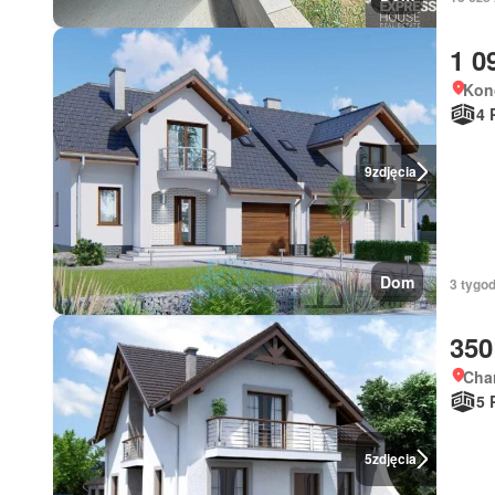
1 0
Kon
4 
9
zdjęcia
Dom
3 tygod
350
Char
5 
5
zdjęcia