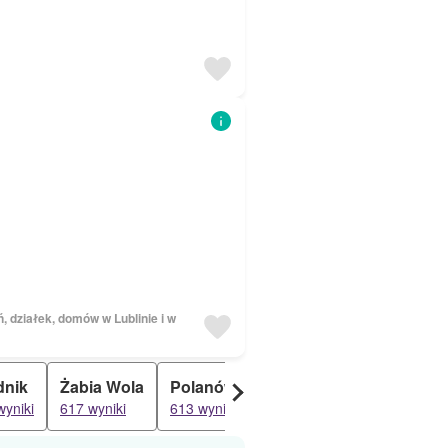
 działek, domów w Lublinie i w
dnik
Żabia Wola
Polanówka
Snopków
Jabłonn
wyniki
617 wyniki
613 wyniki
611 wyniki
603 wyniki