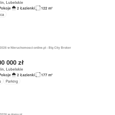
in, Lubelskie
Pokoje
2 Łazienki
122 m²
ica
2026 w Nieruchomosci-online.pl - Big City Broker
00 000 zł
in, Lubelskie
Pokoje
2 Łazienki
177 m²
s
Parking
 2026 w domy.pl