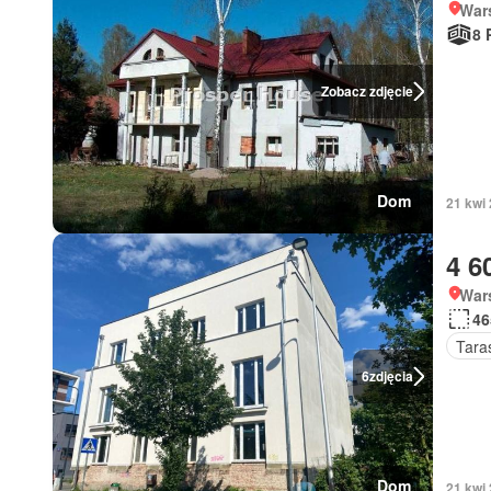
War
8 
Zobacz zdjęcie
Dom
21 kwi
4 6
War
46
Tara
6
zdjęcia
Dom
21 kwi