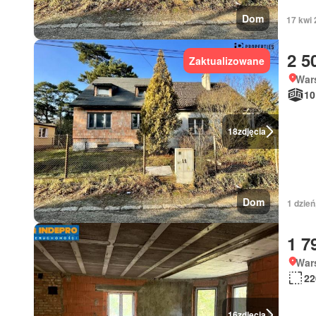
Dom
17 kwi 
2 5
Zaktualizowane
War
10
18
zdjęcia
Dom
1 dzień
1 7
War
22
16
zdjęcia