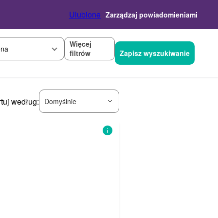
Ulubione
Zarządzaj powiadomieniami
Więcej
na
filtrów
Zapisz wyszukiwanie
tuj według:
Domyślnie