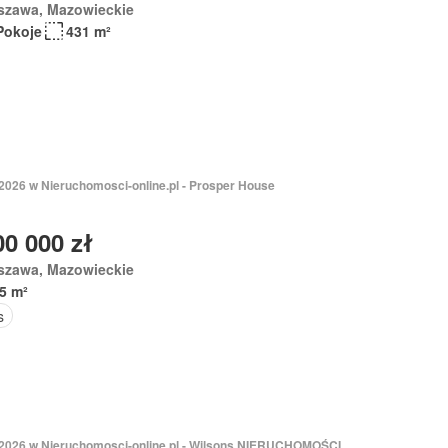
szawa, Mazowieckie
Pokoje
431 m²
 2026 w Nieruchomosci-online.pl - Prosper House
00 000 zł
szawa, Mazowieckie
5 m²
s
 2026 w Nieruchomosci-online.pl - Wilsons NIERUCHOMOŚCI