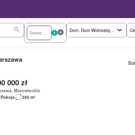
Ce
1
arszawa
Sor
00 000 zł
szawa, Mazowieckie
 Pokoje
350 m²