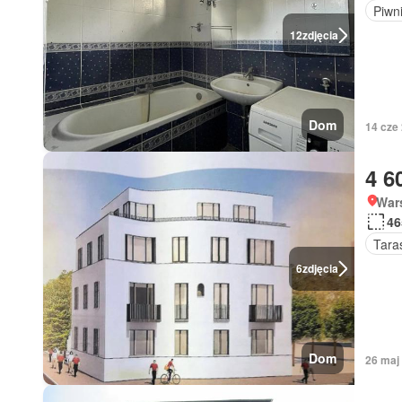
Piwn
12
zdjęcia
Dom
14 cze
4 6
War
46
Tara
6
zdjęcia
Dom
26 maj