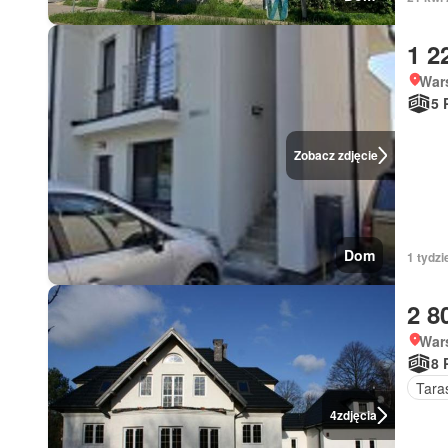
1 2
War
5 
Zobacz zdjęcie
Dom
1 tydz
2 8
War
8 
Tara
4
zdjęcia