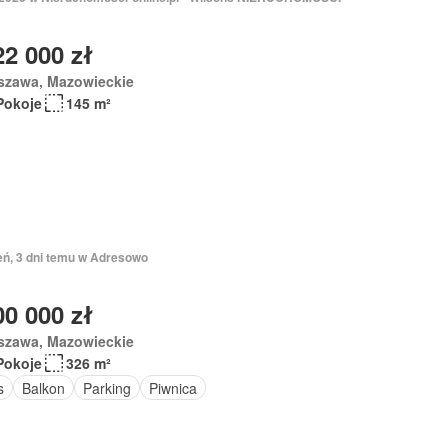
22 000 zł
szawa, Mazowieckie
Pokoje
145 m²
ień, 3 dni temu w Adresowo
00 000 zł
szawa, Mazowieckie
Pokoje
326 m²
s
Balkon
Parking
Piwnica