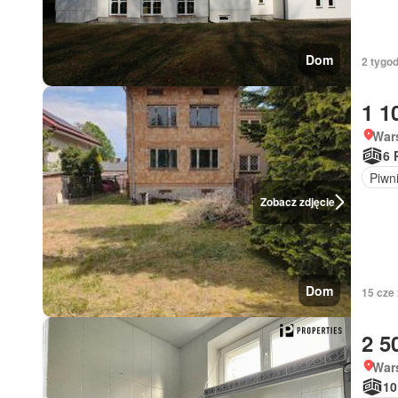
Dom
2 tygod
1 1
War
6 
Piwn
Zobacz zdjęcie
Dom
15 cze
2 5
War
10