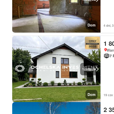
Dom
4 dni,
1 8
War
7 
12
zdjęcia
Dom
19 cze
2 3