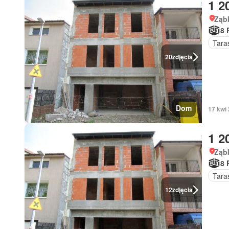
1 2
Ząb
8 
Tara
20
zdjęcia
Dom
17 kwi
1 2
Ząb
8 
Tara
12
zdjęcia