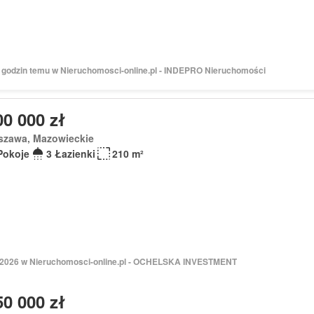
 3 godzin temu w Nieruchomosci-online.pl - INDEPRO Nieruchomości
00 000 zł
szawa, Mazowieckie
Pokoje
3 Łazienki
210 m²
 2026 w Nieruchomosci-online.pl - OCHELSKA INVESTMENT
50 000 zł