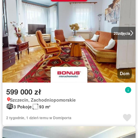
20
zdjęcia
Dom
599 000 zł
Szczecin, Zachodniopomorskie
3 Pokoje
93 m²
2 tygodnie, 1 dzień temu w Domiporta