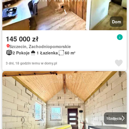
Dom
145 000 zł
Szczecin, Zachodniopomorskie
2 Pokoje
1 Łazienka
60 m²
3 dni, 18 godzin temu w domy.pl
10
zdjęcia