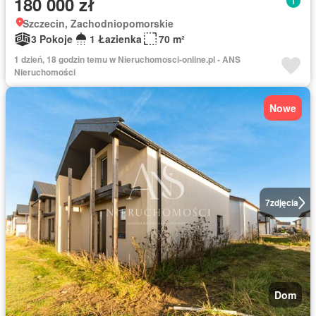
180 000 zł
Szczecin, Zachodniopomorskie
3 Pokoje
1 Łazienka
70 m²
1 dzień, 18 godzin temu w Nieruchomosci-online.pl - ANS
Nieruchomości
Nowe
7
zdjęcia
Dom