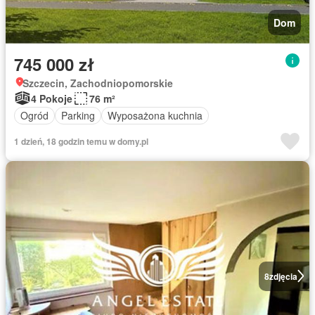
Dom
745 000 zł
Szczecin, Zachodniopomorskie
4 Pokoje
76 m²
Ogród
Parking
Wyposażona kuchnia
1 dzień, 18 godzin temu w domy.pl
8
zdjęcia