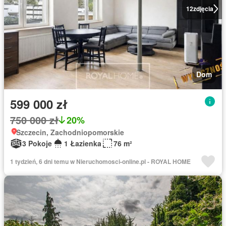
12
zdjęcia
Dom
599 000 zł
750 000 zł
20%
Szczecin, Zachodniopomorskie
3 Pokoje
1 Łazienka
76 m²
1 tydzień, 6 dni temu w Nieruchomosci-online.pl - ROYAL HOME