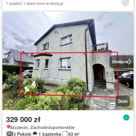
1 tydzień, 1 dzień temu w domy.pl
20
zdjęcia
Dom
329 000 zł
Szczecin, Zachodniopomorskie
3 Pokoje
1 Łazienka
63 m²