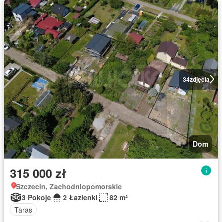
34
zdjęcia
Dom
315 000 zł
Szczecin, Zachodniopomorskie
3 Pokoje
2 Łazienki
82 m²
Taras