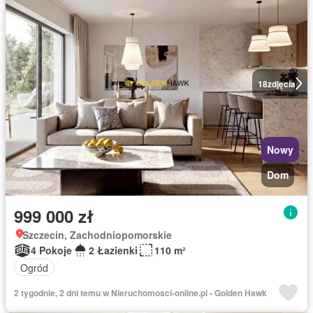
18
zdjęcia
Nowy
Dom
999 000 zł
Szczecin, Zachodniopomorskie
4 Pokoje
2 Łazienki
110 m²
Ogród
2 tygodnie, 2 dni temu w Nieruchomosci-online.pl - Golden Hawk