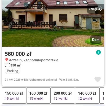
3
zdjęcia
Dom
560 000 zł
Szczecin, Zachodniopomorskie
350 m²
Parking
21 kwi 2026 w Nieruchomosci-online.pl - Velo Bank S.A.
150 000 zł
160 000 zł
200 000 zł
140 000 zł
1
16 wyniki
15 wyniki
13 wyniki
12 wyniki
12