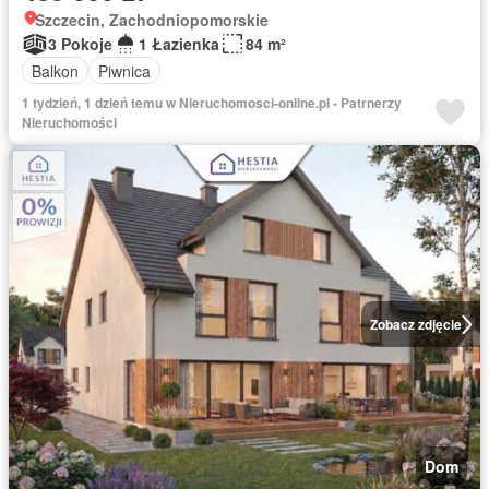
Szczecin, Zachodniopomorskie
3 Pokoje
1 Łazienka
84 m²
Balkon
Piwnica
1 tydzień, 1 dzień temu w Nieruchomosci-online.pl - Patrnerzy
Nieruchomości
Zobacz zdjęcie
Dom