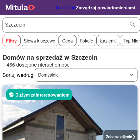
Ulubione
Zarządzaj powiadomieniami
Filtry
Słowa kluczowe
Cena
Pokoje
Łazienki
Typ Nie
Domów na sprzedaż w Szczecin
1 466 dostępne nieruchomości
Sortuj według:
Domyślnie
Dużym zainteresowaniem
Zobacz zdjęcie