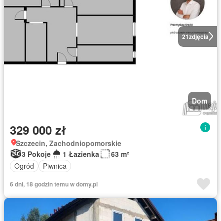
21
zdjęcia
Dom
329 000 zł
Szczecin, Zachodniopomorskie
3 Pokoje
1 Łazienka
63 m²
Ogród
Piwnica
6 dni, 18 godzin temu w domy.pl