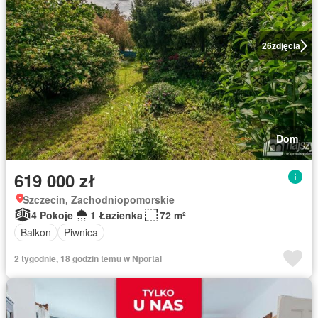
26
zdjęcia
Dom
619 000 zł
Szczecin, Zachodniopomorskie
4 Pokoje
1 Łazienka
72 m²
Balkon
Piwnica
2 tygodnie, 18 godzin temu w Nportal