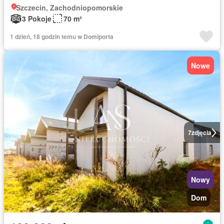
Szczecin, Zachodniopomorskie
3 Pokoje
70 m²
1 dzień, 18 godzin temu w Domiporta
Nowe
7
zdjęcia
Nowy
Dom