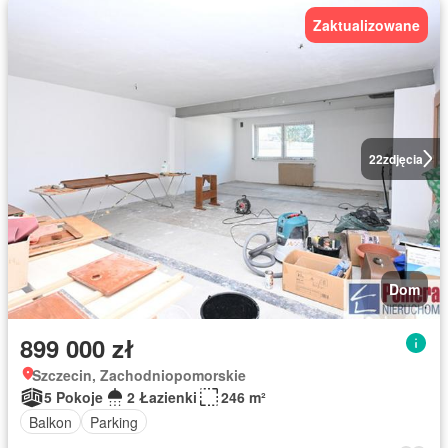
Zaktualizowane
22
zdjęcia
Dom
899 000 zł
Szczecin, Zachodniopomorskie
5 Pokoje
2 Łazienki
246 m²
Balkon
Parking