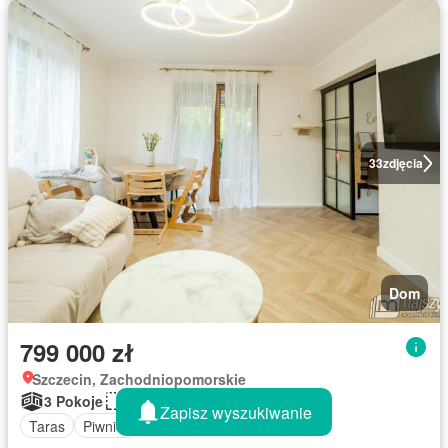
33
zdjęcia
Dom
799 000 zł
Szczecin, Zachodniopomorskie
3 Pokoje
135 m²
Zapisz wyszukiwanie
Taras
Piwnica