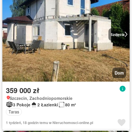
5
zdjęcia
Dom
359 000 zł
Szczecin, Zachodniopomorskie
3 Pokoje
2 Łazienki
80 m²
Taras
1 tydzień, 18 godzin temu w Nieruchomosci-online.pl