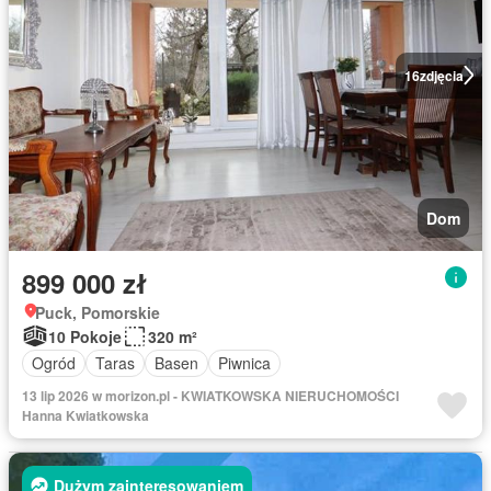
16
zdjęcia
Dom
899 000 zł
Puck, Pomorskie
10 Pokoje
320 m²
Ogród
Taras
Basen
Piwnica
13 lip 2026 w morizon.pl - KWIATKOWSKA NIERUCHOMOŚCI
Hanna Kwiatkowska
Dużym zainteresowaniem