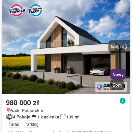
8
zdjęcia
Nowy
Dom
980 000 zł
Puck, Pomorskie
4 Pokoje
1 Łazienka
139 m²
Taras
Parking