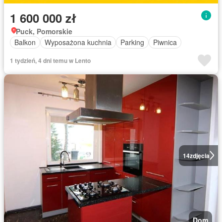
1 600 000 zł
Puck, Pomorskie
Balkon
Wyposażona kuchnia
Parking
Piwnica
1 tydzień, 4 dni temu w Lento
14
zdjęcia
Dom