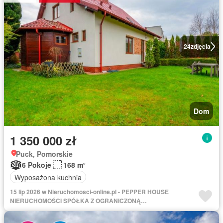
24
zdjęcia
Dom
1 350 000 zł
Puck, Pomorskie
6 Pokoje
168 m²
Wyposażona kuchnia
15 lip 2026 w Nieruchomosci-online.pl - PEPPER HOUSE
NIERUCHOMOŚCI SPÓŁKA Z OGRANICZONĄ
ODPOWIEDZIALNOŚCIĄ