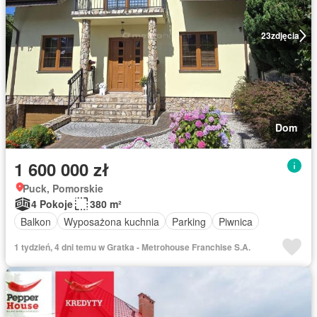
23
zdjęcia
Dom
1 600 000 zł
Puck, Pomorskie
4 Pokoje
380 m²
Balkon
Wyposażona kuchnia
Parking
Piwnica
1 tydzień, 4 dni temu w Gratka - Metrohouse Franchise S.A.