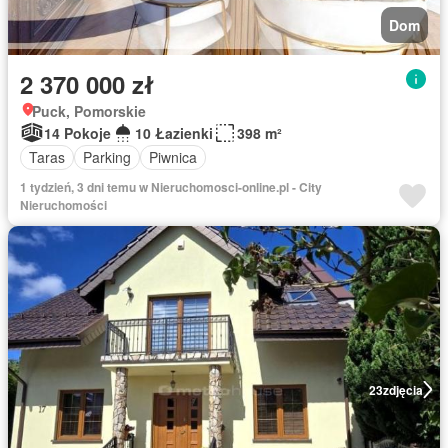
Dom
2 370 000 zł
Puck, Pomorskie
14 Pokoje
10 Łazienki
398 m²
Taras
Parking
Piwnica
1 tydzień, 3 dni temu w Nieruchomosci-online.pl - City
Nieruchomości
23
zdjęcia