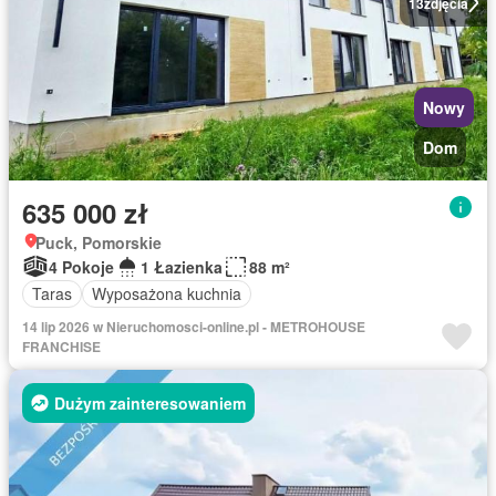
13
zdjęcia
Nowy
Dom
635 000 zł
Puck, Pomorskie
4 Pokoje
1 Łazienka
88 m²
Taras
Wyposażona kuchnia
14 lip 2026 w Nieruchomosci-online.pl - METROHOUSE
FRANCHISE
Dużym zainteresowaniem