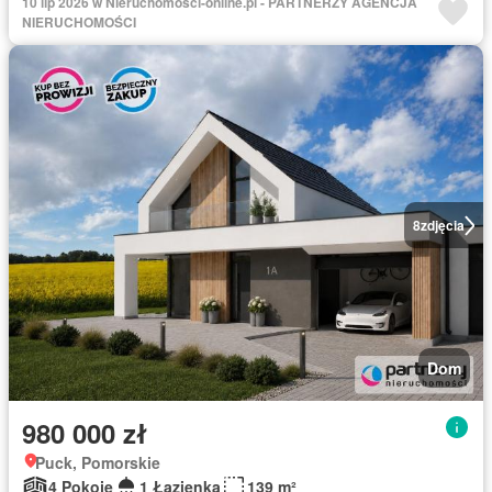
10 lip 2026 w Nieruchomosci-online.pl - PARTNERZY AGENCJA
NIERUCHOMOŚCI
8
zdjęcia
Dom
980 000 zł
Puck, Pomorskie
4 Pokoje
1 Łazienka
139 m²