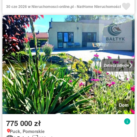
30 cze 2026 w Nieruchomosci-online.pl - NatHome Nieruchomości
Zobacz zdjęcie
Dom
775 000 zł
Puck, Pomorskie