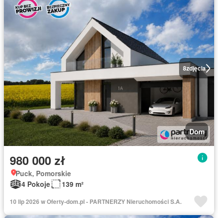
8
zdjęcia
Dom
980 000 zł
Puck, Pomorskie
4 Pokoje
139 m²
10 lip 2026 w Oferty-dom.pl - PARTNERZY Nieruchomości S.A.