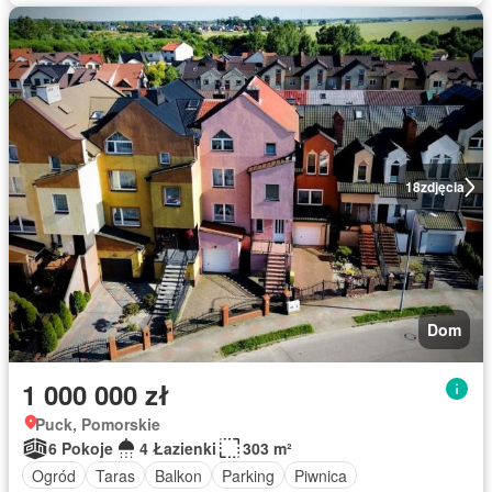
18
zdjęcia
Dom
1 000 000 zł
Puck, Pomorskie
6 Pokoje
4 Łazienki
303 m²
Ogród
Taras
Balkon
Parking
Piwnica