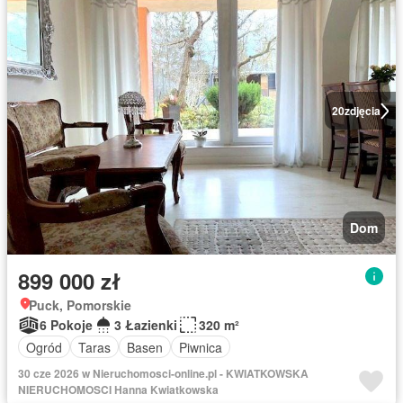
20
zdjęcia
Dom
899 000 zł
Puck, Pomorskie
6 Pokoje
3 Łazienki
320 m²
Ogród
Taras
Basen
Piwnica
30 cze 2026 w Nieruchomosci-online.pl - KWIATKOWSKA
NIERUCHOMOSCI Hanna Kwiatkowska