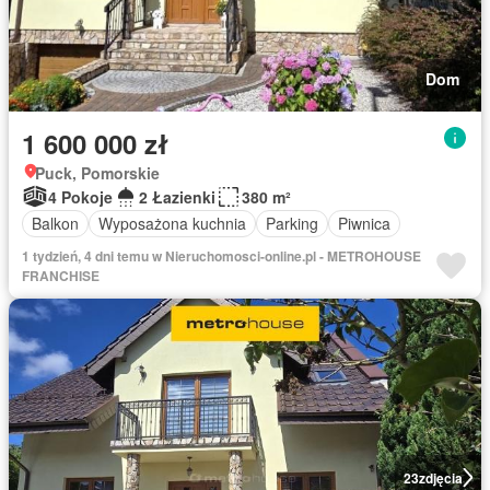
Dom
1 600 000 zł
Puck, Pomorskie
4 Pokoje
2 Łazienki
380 m²
Balkon
Wyposażona kuchnia
Parking
Piwnica
1 tydzień, 4 dni temu w Nieruchomosci-online.pl - METROHOUSE
FRANCHISE
23
zdjęcia