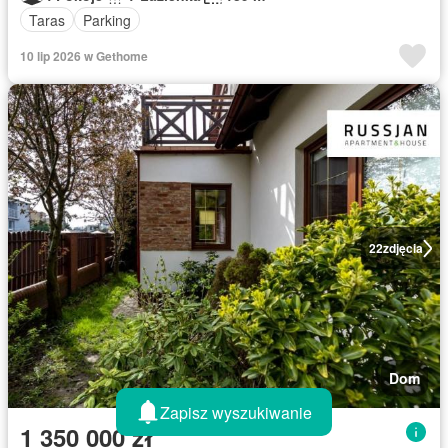
Taras
Parking
10 lip 2026 w Gethome
22
zdjęcia
Dom
Zapisz wyszukiwanie
1 350 000 zł