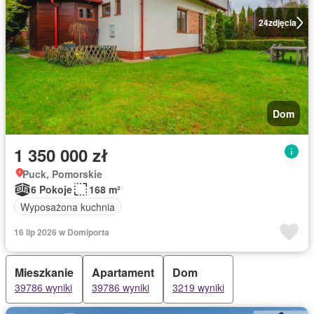
24
zdjęcia
Dom
1 350 000 zł
Puck, Pomorskie
6 Pokoje
168 m²
Wyposażona kuchnia
16 lip 2026 w Domiporta
Mieszkanie
Apartament
Dom
39786 wyniki
39786 wyniki
3219 wyniki