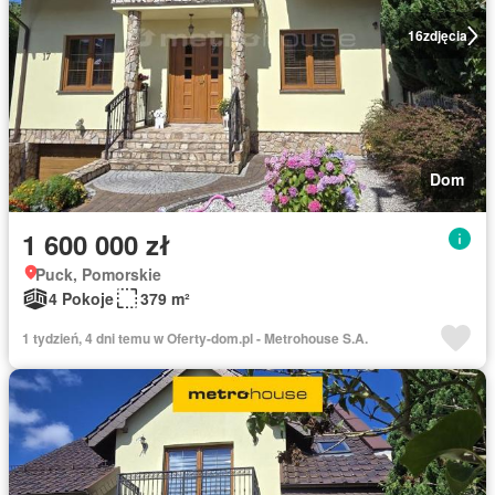
16
zdjęcia
Dom
1 600 000 zł
Puck, Pomorskie
4 Pokoje
379 m²
1 tydzień, 4 dni temu w Oferty-dom.pl - Metrohouse S.A.