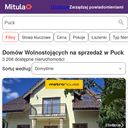
Ulubione
Zarządzaj powiadomieniami
Filtry
Słowa kluczowe
Cena
Pokoje
Łazienki
Typ Nie
Domów Wolnostojących na sprzedaż w Puck
3 206 dostępne nieruchomości
Sortuj według:
Domyślnie
23
zdjęcia