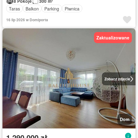
8 Pokoje
300 m²
Taras
Balkon
Parking
Piwnica
16 lip 2026 w Domiporta
Zaktualizowane
Zobacz zdjęcie
Dom
1 290 000 zł