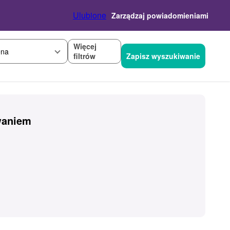
Ulubione
Zarządzaj powiadomieniami
Więcej
na
filtrów
Zapisz wyszukiwanie
waniem