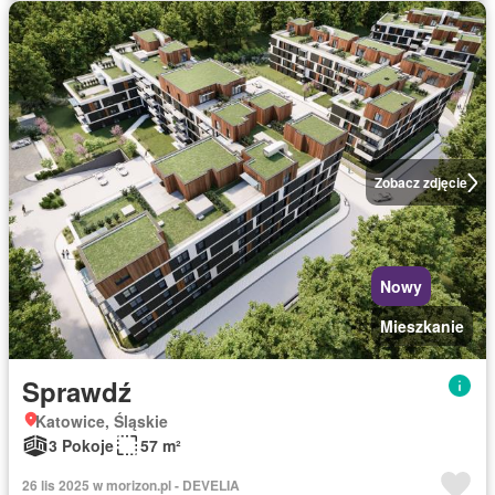
Zobacz zdjęcie
Nowy
Mieszkanie
Sprawdź
Katowice, Śląskie
3 Pokoje
57 m²
26 lis 2025 w morizon.pl - DEVELIA