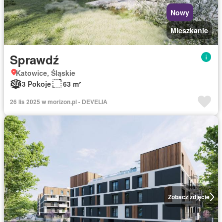
Nowy
Mieszkanie
Sprawdź
Katowice, Śląskie
3 Pokoje
63 m²
26 lis 2025 w morizon.pl - DEVELIA
Zobacz zdjęcie