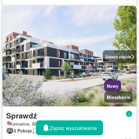
Zobacz zdjęcie
Nowy
Mieszkanie
Sprawdź
Katowice, Śląskie
Zapisz wyszukiwanie
3 Pokoje
53 m²