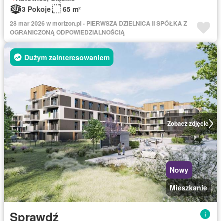
3 Pokoje
65 m²
28 mar 2026 w morizon.pl - PIERWSZA DZIELNICA II SPÓŁKA Z
OGRANICZONĄ ODPOWIEDZIALNOŚCIĄ
Dużym zainteresowaniem
Zobacz zdjęcie
Nowy
Mieszkanie
Sprawdź