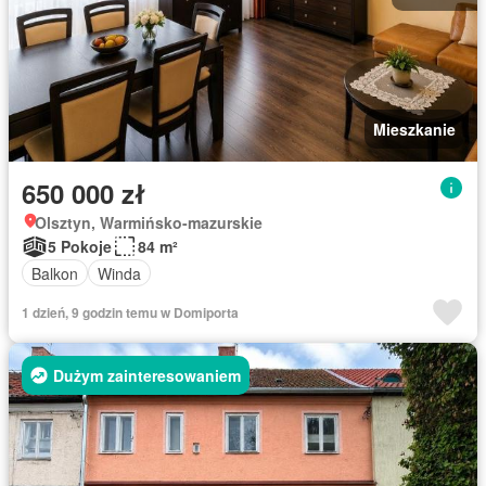
Mieszkanie
650 000 zł
Olsztyn, Warmińsko-mazurskie
5 Pokoje
84 m²
Balkon
Winda
1 dzień, 9 godzin temu w Domiporta
Dużym zainteresowaniem