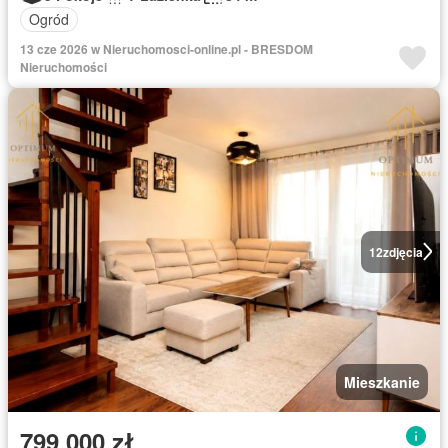
Ogród
13 cze 2026 w Nieruchomosci-online.pl - BRESDOM
Nieruchomości
12
zdjęcia
Mieszkanie
799 000 zł