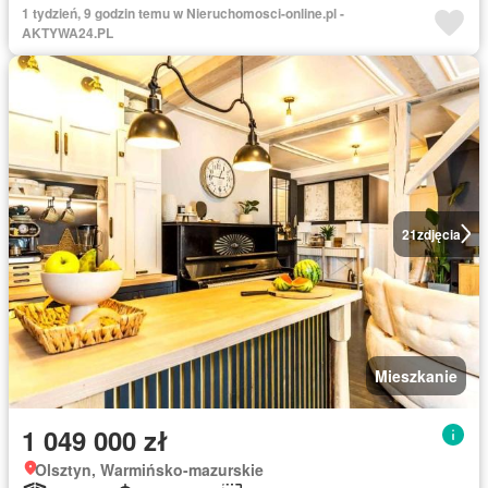
1 tydzień, 9 godzin temu w Nieruchomosci-online.pl -
AKTYWA24.PL
21
zdjęcia
Mieszkanie
1 049 000 zł
Olsztyn, Warmińsko-mazurskie