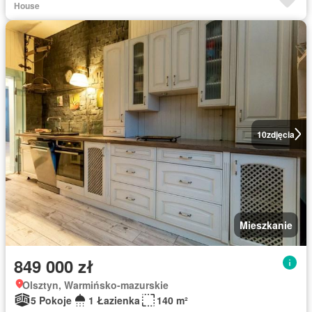
House
10
zdjęcia
Mieszkanie
849 000 zł
Olsztyn, Warmińsko-mazurskie
5 Pokoje
1 Łazienka
140 m²