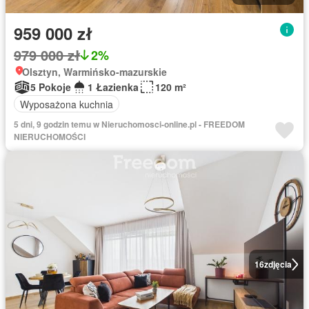
959 000 zł
979 000 zł
2%
Olsztyn, Warmińsko-mazurskie
5 Pokoje
1 Łazienka
120 m²
Wyposażona kuchnia
5 dni, 9 godzin temu w Nieruchomosci-online.pl - FREEDOM
NIERUCHOMOŚCI
16
zdjęcia