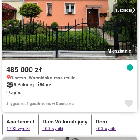
15
zdjęcia
Mieszkanie
485 000 zł
Olsztyn, Warmińsko-mazurskie
5 Pokoje
84 m²
Ogród
3 tygodnie, 9 godzin temu w Domiporta
Apartament
Dom Wolnostojący
Dom
1703 wyniki
463 wyniki
463 wyniki