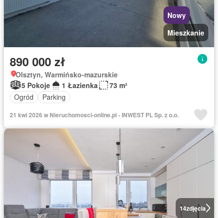
Nowy
Mieszkanie
890 000 zł
Olsztyn, Warmińsko-mazurskie
5 Pokoje
1 Łazienka
73 m²
Ogród
Parking
21 kwi 2026 w Nieruchomosci-online.pl - INWEST PL Sp. z o.o.
14
zdjęcia