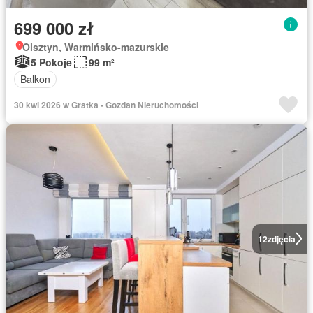
699 000 zł
Olsztyn, Warmińsko-mazurskie
5 Pokoje
99 m²
Balkon
30 kwi 2026 w Gratka - Gozdan Nieruchomości
12
zdjęcia