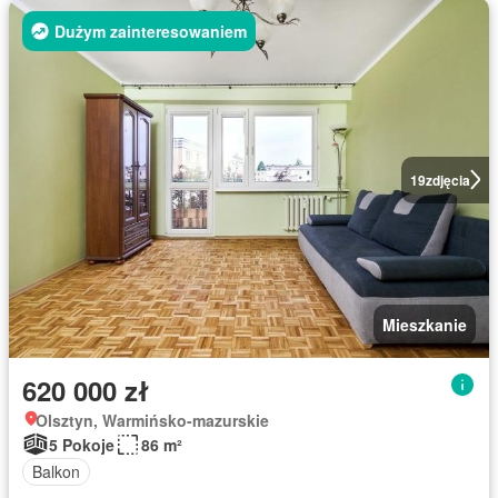
Dużym zainteresowaniem
19
zdjęcia
Mieszkanie
620 000 zł
Olsztyn, Warmińsko-mazurskie
5 Pokoje
86 m²
Balkon