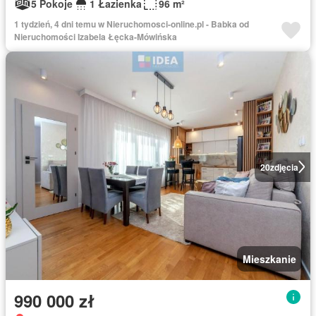
5 Pokoje
1 Łazienka
96 m²
1 tydzień, 4 dni temu w Nieruchomosci-online.pl - Babka od
Nieruchomości Izabela Łęcka-Mówińska
20
zdjęcia
Mieszkanie
990 000 zł