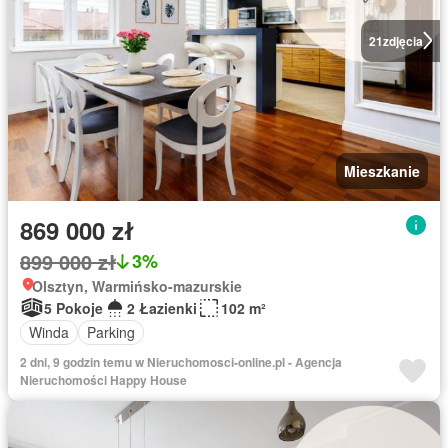
21
zdjęcia
Mieszkanie
869 000 zł
899 000 zł
3%
Olsztyn, Warmińsko-mazurskie
5 Pokoje
2 Łazienki
102 m²
Winda
Parking
2 dni, 9 godzin temu w Nieruchomosci-online.pl - Agencja
Nieruchomości Happy House