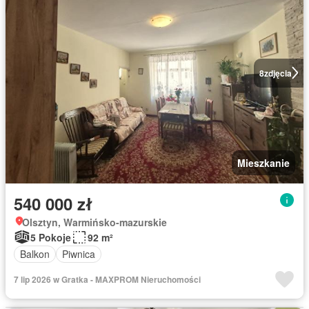
8
zdjęcia
Mieszkanie
540 000 zł
Olsztyn, Warmińsko-mazurskie
5 Pokoje
92 m²
Balkon
Piwnica
7 lip 2026 w Gratka - MAXPROM Nieruchomości