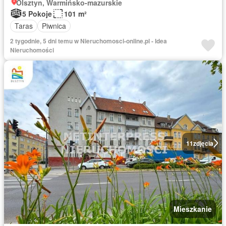
Olsztyn, Warmińsko-mazurskie
5 Pokoje
101 m²
Taras
Piwnica
2 tygodnie, 5 dni temu w Nieruchomosci-online.pl - Idea
Nieruchomości
11
zdjęcia
Mieszkanie