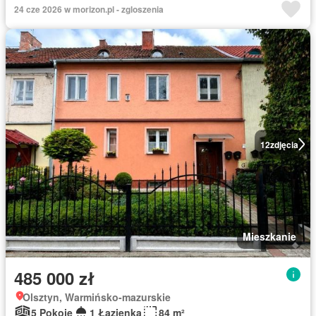
24 cze 2026 w morizon.pl - zgloszenia
12
zdjęcia
Mieszkanie
485 000 zł
Olsztyn, Warmińsko-mazurskie
5 Pokoje
1 Łazienka
84 m²