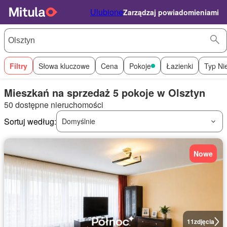
Ulubione
Zarządzaj powiadomieniami
Filtry
Słowa kluczowe
Cena
Pokoje
Łazienki
Typ Ni
Mieszkań na sprzedaż 5 pokoje w Olsztyn
50 dostępne nieruchomości
Sortuj według:
Domyślnie
Nowe
11
zdjęcia