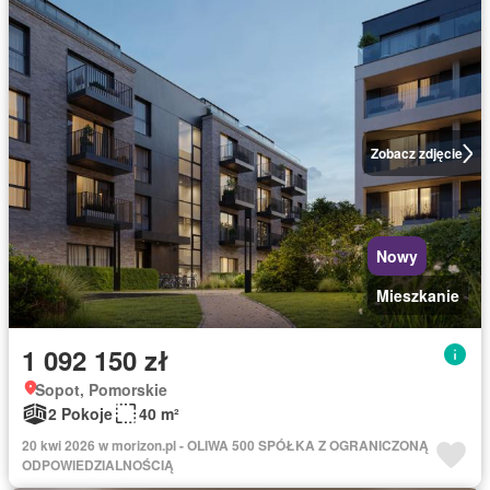
Zobacz zdjęcie
Nowy
Mieszkanie
1 092 150 zł
Sopot, Pomorskie
2 Pokoje
40 m²
20 kwi 2026 w morizon.pl - OLIWA 500 SPÓŁKA Z OGRANICZONĄ
ODPOWIEDZIALNOŚCIĄ