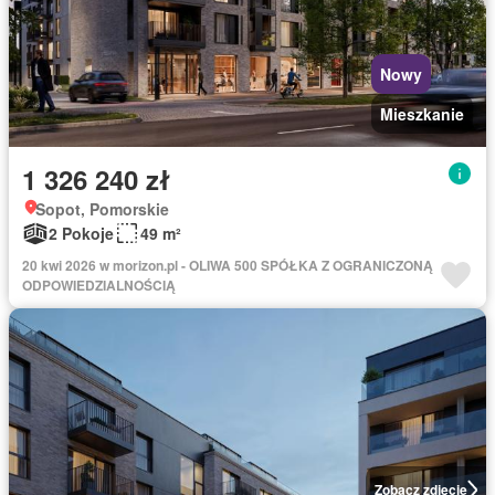
Nowy
Mieszkanie
1 326 240 zł
Sopot, Pomorskie
2 Pokoje
49 m²
20 kwi 2026 w morizon.pl - OLIWA 500 SPÓŁKA Z OGRANICZONĄ
ODPOWIEDZIALNOŚCIĄ
Zobacz zdjęcie