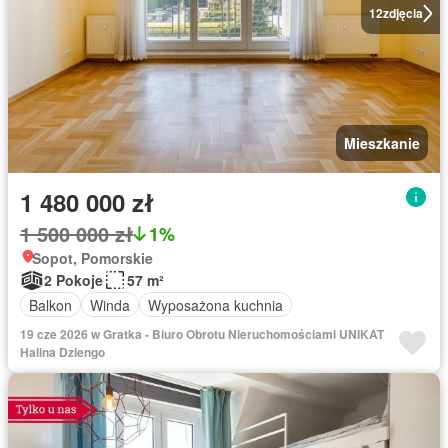
12
zdjęcia
Mieszkanie
1 480 000 zł
1 500 000 zł
1%
Sopot, Pomorskie
2 Pokoje
57 m²
Balkon
Winda
Wyposażona kuchnia
19 cze 2026 w Gratka - Biuro Obrotu Nieruchomościami UNIKAT
Halina Dziengo