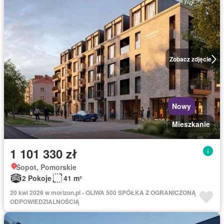
Zobacz zdjęcie
Nowy
Mieszkanie
1 101 330 zł
Sopot, Pomorskie
2 Pokoje
41 m²
20 kwi 2026 w morizon.pl - OLIWA 500 SPÓŁKA Z OGRANICZONĄ
ODPOWIEDZIALNOŚCIĄ