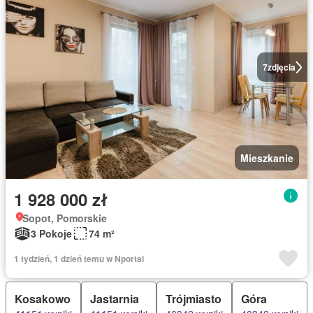
7
zdjęcia
Mieszkanie
1 928 000 zł
Sopot, Pomorskie
3 Pokoje
74 m²
1 tydzień, 1 dzień temu w Nportal
Kosakowo
Jastarnia
Trójmiasto
Góra