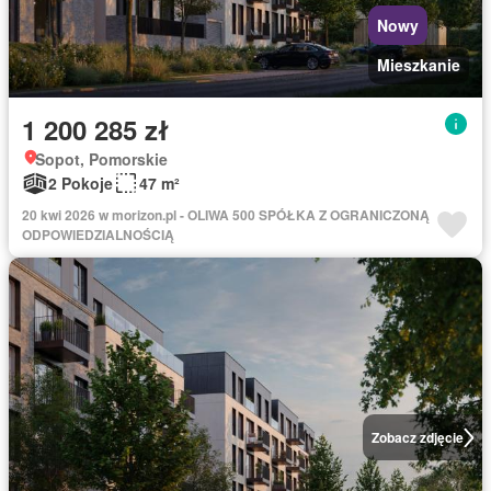
Nowy
Mieszkanie
1 200 285 zł
Sopot, Pomorskie
2 Pokoje
47 m²
20 kwi 2026 w morizon.pl - OLIWA 500 SPÓŁKA Z OGRANICZONĄ
ODPOWIEDZIALNOŚCIĄ
Zobacz zdjęcie