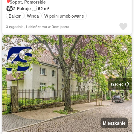
Sopot, Pomorskie
2 Pokoje
52 m²
Balkon
Winda
W pełni umeblowane
3 tygodnie, 1 dzień temu w Domiporta
12
zdjęcia
Mieszkanie