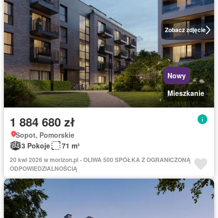
Zobacz zdjęcie
Nowy
Mieszkanie
1 884 680 zł
Sopot, Pomorskie
3 Pokoje
71 m²
20 kwi 2026 w morizon.pl - OLIWA 500 SPÓŁKA Z OGRANICZONĄ
ODPOWIEDZIALNOŚCIĄ