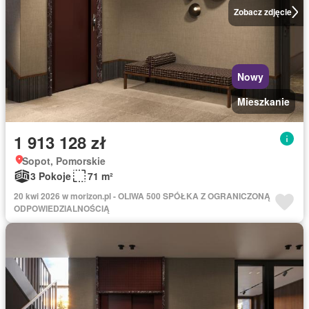
Zobacz zdjęcie
Nowy
Mieszkanie
1 913 128 zł
Sopot, Pomorskie
3 Pokoje
71 m²
20 kwi 2026 w morizon.pl - OLIWA 500 SPÓŁKA Z OGRANICZONĄ
ODPOWIEDZIALNOŚCIĄ