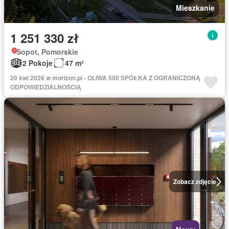
Mieszkanie
1 251 330 zł
Sopot, Pomorskie
2 Pokoje
47 m²
20 kwi 2026 w morizon.pl - OLIWA 500 SPÓŁKA Z OGRANICZONĄ
ODPOWIEDZIALNOŚCIĄ
Zobacz zdjęcie