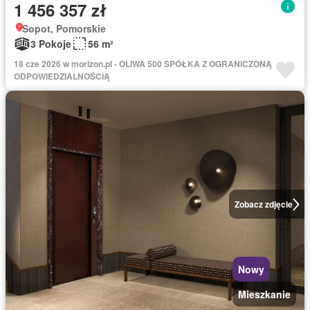
1 456 357 zł
Sopot, Pomorskie
3 Pokoje
56 m²
18 cze 2026 w morizon.pl - OLIWA 500 SPÓŁKA Z OGRANICZONĄ
ODPOWIEDZIALNOŚCIĄ
Zobacz zdjęcie
Nowy
Mieszkanie