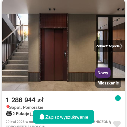
Zobacz zdjęcie
Nowy
Mieszkanie
1 286 944 zł
Sopot, Pomorskie
2 Pokoje
49 m²
Zapisz wyszukiwanie
20 kwi 2026 w morizon.pl - OLIWA 500 SPÓŁKA Z OGRANICZONĄ
ODPOWIEDZIALNOŚCIĄ