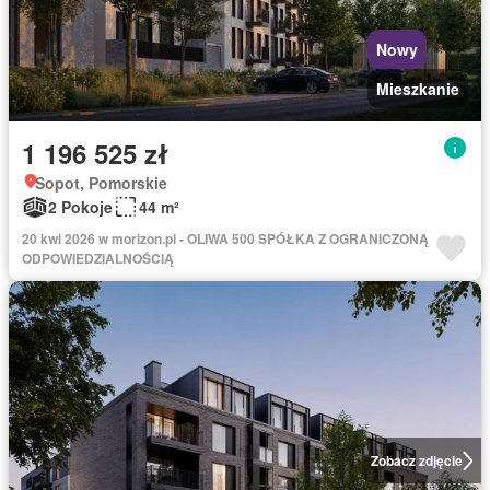
Nowy
Mieszkanie
1 196 525 zł
Sopot, Pomorskie
2 Pokoje
44 m²
20 kwi 2026 w morizon.pl - OLIWA 500 SPÓŁKA Z OGRANICZONĄ
ODPOWIEDZIALNOŚCIĄ
Zobacz zdjęcie