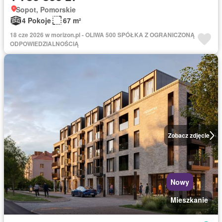
Sopot, Pomorskie
4 Pokoje
67 m²
18 cze 2026 w morizon.pl - OLIWA 500 SPÓŁKA Z OGRANICZONĄ
ODPOWIEDZIALNOŚCIĄ
Zobacz zdjęcie
Nowy
Mieszkanie