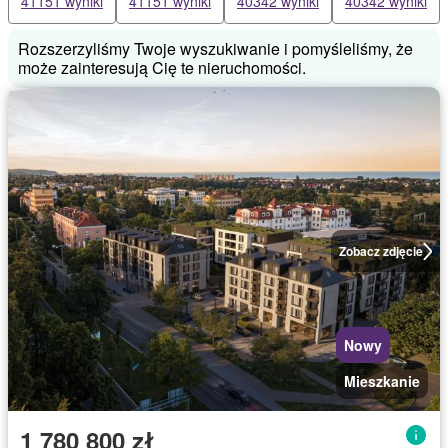
41151 wyniki
41151 wyniki
40342 wyniki
40342 wyniki
Rozszerzyliśmy Twoje wyszukiwanie i pomyśleliśmy, że
może zainteresują Cię te nieruchomości.
Zobacz zdjęcie
Nowy
Mieszkanie
1 780 800 zł