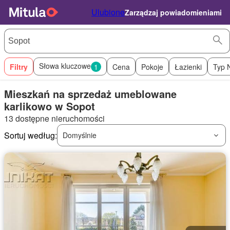
Ulubione
Zarządzaj powiadomieniami
Słowa kluczowe
Filtry
1
Cena
Pokoje
Łazienki
Typ 
Mieszkań na sprzedaż umeblowane
karlikowo w Sopot
13 dostępne nieruchomości
Sortuj według:
Domyślnie