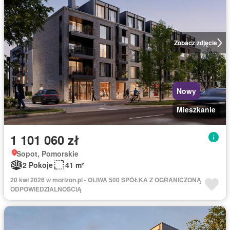
Zobacz zdjęcie
Nowy
Mieszkanie
1 101 060 zł
Sopot, Pomorskie
2 Pokoje
41 m²
20 kwi 2026 w morizon.pl - OLIWA 500 SPÓŁKA Z OGRANICZONĄ
ODPOWIEDZIALNOŚCIĄ