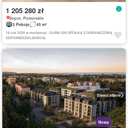
1 205 280 zł
Sopot, Pomorskie
2 Pokoje
45 m²
18 cze 2026 w morizon.pl - OLIWA 500 SPÓŁKA Z OGRANICZONĄ
ODPOWIEDZIALNOŚCIĄ
Zobacz zdjęcie
Nowy