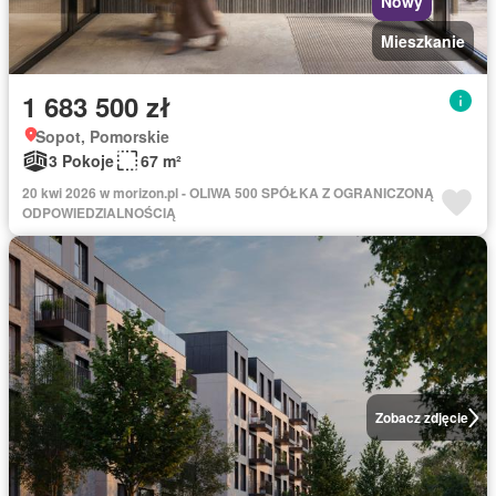
Nowy
Mieszkanie
1 683 500 zł
Sopot, Pomorskie
3 Pokoje
67 m²
20 kwi 2026 w morizon.pl - OLIWA 500 SPÓŁKA Z OGRANICZONĄ
ODPOWIEDZIALNOŚCIĄ
Zobacz zdjęcie