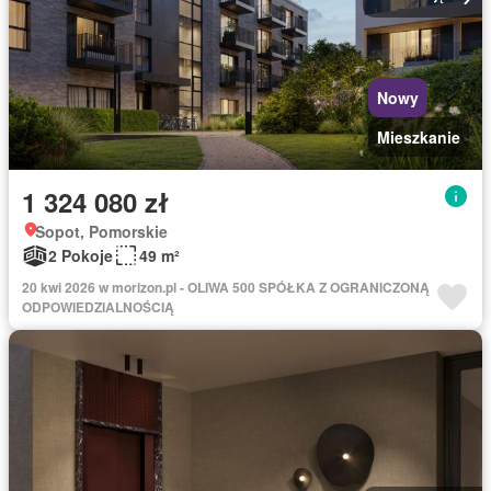
Nowy
Mieszkanie
1 324 080 zł
Sopot, Pomorskie
2 Pokoje
49 m²
20 kwi 2026 w morizon.pl - OLIWA 500 SPÓŁKA Z OGRANICZONĄ
ODPOWIEDZIALNOŚCIĄ