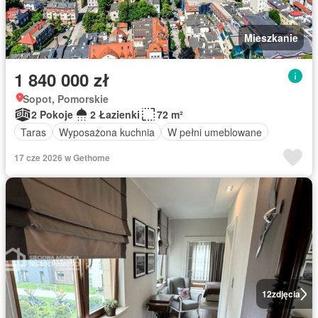
Mieszkanie
1 840 000 zł
Sopot, Pomorskie
2 Pokoje
2 Łazienki
72 m²
Taras
Wyposażona kuchnia
W pełni umeblowane
17 cze 2026 w Gethome
12
zdjęcia