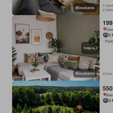
3 tygo
Mieszkanie
Z OGR
199
Cze
2 
Park
7
zdjęcia
Mieszkanie
22 kwi
550
Star
3 