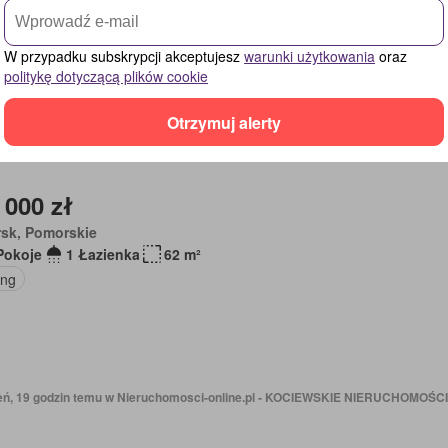
on
Piwnica
W przypadku subskrypcji akceptujesz
warunki użytkowania
oraz
politykę dotyczącą plików cookie
Otrzymuj alerty
19 godzin temu w Nieruchomosci-online.pl - Makler Nieruchomości S.C.
 000 zł
rsk, Pomorskie
Pokoje
1 Łazienka
62 m²
ing
ień, 19 godzin temu w Nieruchomosci-online.pl - KOCIEWSKIE NIERUCHOMOŚCI 