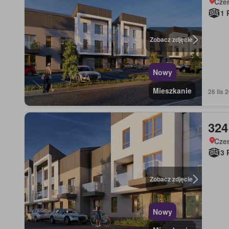
Cze
1 
Zobacz zdjęcie
Nowy
Mieszkanie
26 lis
324
Cze
3 
Zobacz zdjęcie
Nowy