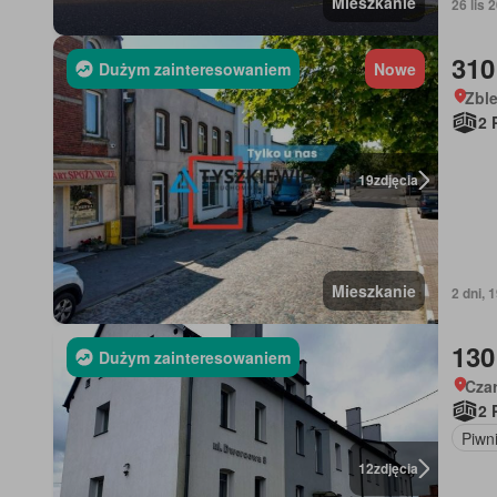
Mieszkanie
26 lis
310
Dużym zainteresowaniem
Nowe
Zbl
2 
19
zdjęcia
Mieszkanie
2 dni, 
130
Dużym zainteresowaniem
Cza
2 
Piwn
12
zdjęcia