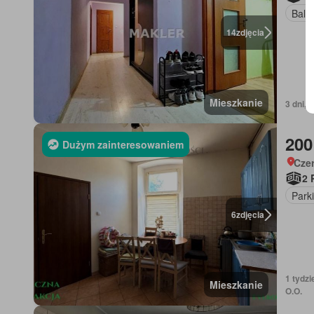
Balk
14
zdjęcia
Mieszkanie
3 dni, 
200
Dużym zainteresowaniem
Cze
2 
Park
6
zdjęcia
1 tydz
Mieszkanie
O.O.