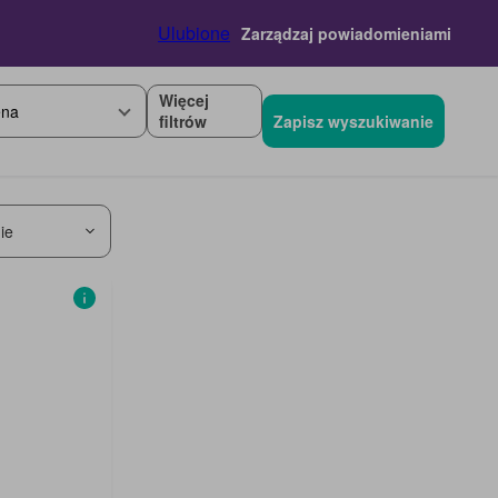
Ulubione
Zarządzaj powiadomieniami
Więcej
na
filtrów
Zapisz wyszukiwanie
ie