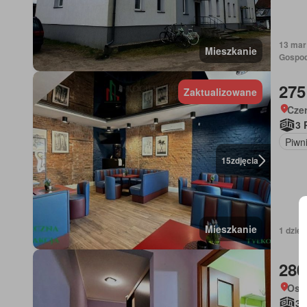
13 mar
Mieszkanie
Gospod
275
Zaktualizowane
Cze
3 
Piwn
15
zdjęcia
Mieszkanie
1 dzie
280
Osi
3 