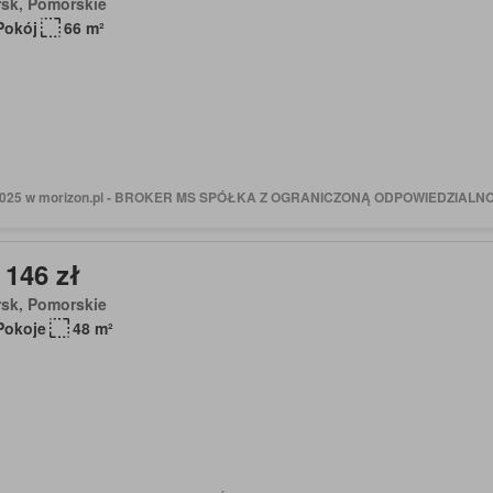
rsk, Pomorskie
Pokój
66 m²
 2025 w morizon.pl - BROKER MS SPÓŁKA Z OGRANICZONĄ ODPOWIEDZIALN
 146 zł
rsk, Pomorskie
Pokoje
48 m²