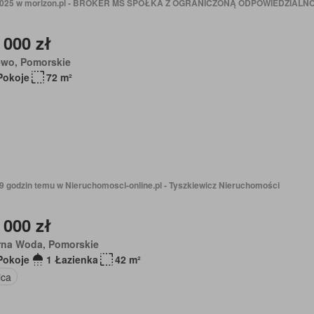
 2025 w morizon.pl - BROKER MS SPÓŁKA Z OGRANICZONĄ ODPOWIEDZIALN
 000 zł
ewo, Pomorskie
Pokoje
72 m²
19 godzin temu w Nieruchomosci-online.pl - Tyszkiewicz Nieruchomości
 000 zł
rna Woda, Pomorskie
Pokoje
1 Łazienka
42 m²
ica