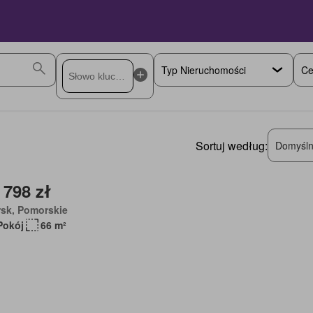
Ce
Sortuj według:
Domyśln
 798 zł
rsk, Pomorskie
Pokój
66 m²