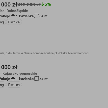
 000 zł
419 000 zł
5%
ice, Dolnośląskie
Pokoje
1 Łazienka
64 m²
ing
Piwnica
nie, 6 dni temu w Nieruchomosci-online.pl - Fliska Nieruchomości
 000 zł
e, Kujawsko-pomorskie
Pokoje
1 Łazienka
54 m²
ing
Piwnica