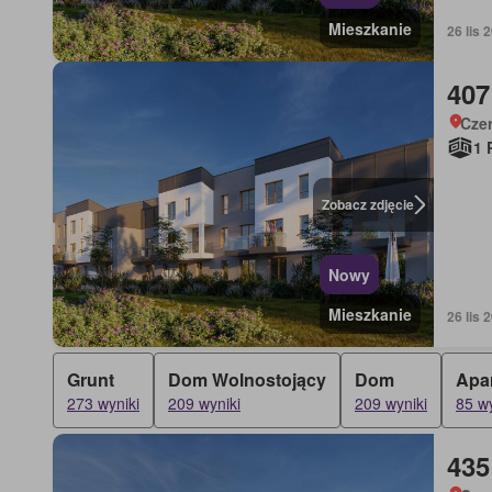
Mieszkanie
26 lis
407
Cze
1 
Zobacz zdjęcie
Nowy
Mieszkanie
26 lis
Grunt
Dom Wolnostojący
Dom
Apa
273 wyniki
209 wyniki
209 wyniki
85 wy
435