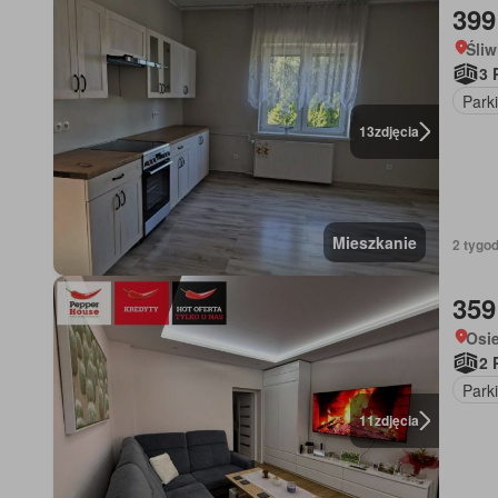
399
Śliw
3 
Park
13
zdjęcia
Mieszkanie
2 tygod
359
Osi
2 
Park
11
zdjęcia