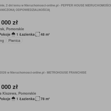
dnie, 2 dni temu w Nieruchomosci-online.pl - PEPPER HOUSE NIERUCHOMOŚ
ANICZONĄ ODPOWIEDZIALNOŚCIĄ
 000 zł
rsk, Pomorskie
Pokoje
1 Łazienka
48 m²
ing
Piwnica
 2026 w Nieruchomosci-online.pl - METROHOUSE FRANCHISE
 000 zł
a Kiszewa, Pomorskie
Pokoje
1 Łazienka
78 m²