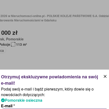
 2026 w Nieruchomosci-online.pl - POLSKIE KOLEJE PAŃSTWOWE S.A. Oddzia
arowania Nieruchomościami w Gdańsku
 000 zł
rsk, Pomorskie
Pokoje
113 m²
ica
ń, 19 godzin temu w Nieruchomosci-online.pl - KOCIEWSKIE NIERUCHOMOŚCI SP
Podaj swój e-mail i bądź pierwszym, który dowie się o
 000 zł
nowościach dotyczących:
Pomorskie osieczna
e, Kujawsko-pomorskie
E-mail *
Pokoje
63 m²