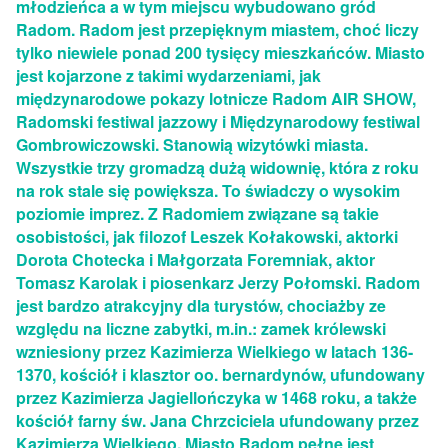
młodzieńca a w tym miejscu wybudowano gród
Radom. Radom jest przepięknym miastem, choć liczy
tylko niewiele ponad 200 tysięcy mieszkańców. Miasto
jest kojarzone z takimi wydarzeniami, jak
międzynarodowe pokazy lotnicze Radom AIR SHOW,
Radomski festiwal jazzowy i Międzynarodowy festiwal
Gombrowiczowski. Stanowią wizytówki miasta.
Wszystkie trzy gromadzą dużą widownię, która z roku
na rok stale się powiększa. To świadczy o wysokim
poziomie imprez. Z Radomiem związane są takie
osobistości, jak filozof Leszek Kołakowski, aktorki
Dorota Chotecka i Małgorzata Foremniak, aktor
Tomasz Karolak i piosenkarz Jerzy Połomski. Radom
jest bardzo atrakcyjny dla turystów, chociażby ze
względu na liczne zabytki, m.in.: zamek królewski
wzniesiony przez Kazimierza Wielkiego w latach 136-
1370, kościół i klasztor oo. bernardynów, ufundowany
przez Kazimierza Jagiellończyka w 1468 roku, a także
kościół farny św. Jana Chrzciciela ufundowany przez
Kazimierza Wielkiego. Miasto Radom pełne jest