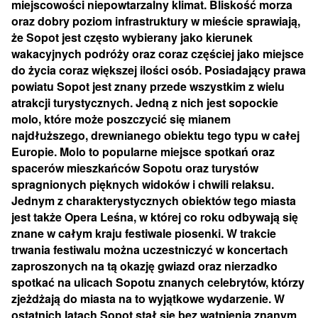
miejscowości niepowtarzalny klimat. Bliskość morza
oraz dobry poziom infrastruktury w mieście sprawiają,
że Sopot jest często wybierany jako kierunek
wakacyjnych podróży oraz coraz częściej jako miejsce
do życia coraz większej ilości osób. Posiadający prawa
powiatu Sopot jest znany przede wszystkim z wielu
atrakcji turystycznych. Jedną z nich jest sopockie
molo, które może poszczycić się mianem
najdłuższego, drewnianego obiektu tego typu w całej
Europie. Molo to popularne miejsce spotkań oraz
spacerów mieszkańców Sopotu oraz turystów
spragnionych pięknych widoków i chwili relaksu.
Jednym z charakterystycznych obiektów tego miasta
jest także Opera Leśna, w której co roku odbywają się
znane w całym kraju festiwale piosenki. W trakcie
trwania festiwalu można uczestniczyć w koncertach
zaproszonych na tą okazję gwiazd oraz nierzadko
spotkać na ulicach Sopotu znanych celebrytów, którzy
zjeżdżają do miasta na to wyjątkowe wydarzenie. W
ostatnich latach Sopot stał się bez wątpienia znanym