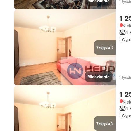
Mieszkanie
1 tydzi
1 2
Kiel
1 
Wypo
7
zdjęcia
Mieszkanie
1 tydz
1 2
Kiel
1 
Wypo
7
zdjęcia