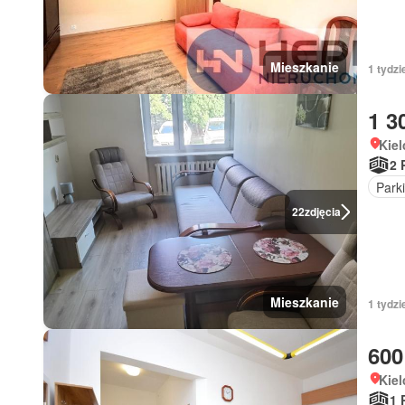
Mieszkanie
1 tydzi
1 3
Kiel
2 
Park
22
zdjęcia
Mieszkanie
1 tydzi
600
Kiel
1 