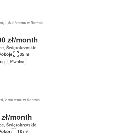
eń, 1 dzień temu w Rentola
00 zł/month
ce, Świętokrzyskie
Pokoje
35 m²
ing
Piwnica
eń, 2 dni temu w Rentola
 zł/month
ce, Świętokrzyskie
Pokój
18 m²