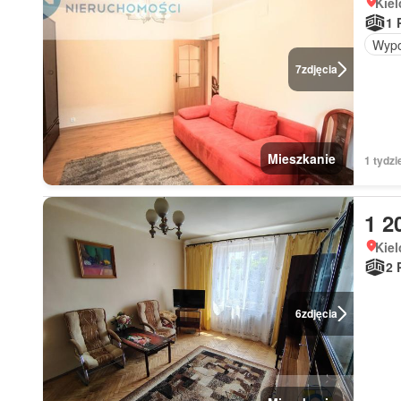
Kiel
1 
Wypo
7
zdjęcia
Mieszkanie
1 tydzi
1 2
Kiel
2 
6
zdjęcia