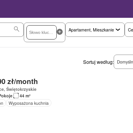
Ce
Sortuj według:
Domyśln
90 zł/month
ce, Świętokrzyskie
Pokoje
44 m²
on
Wyposażona kuchnia