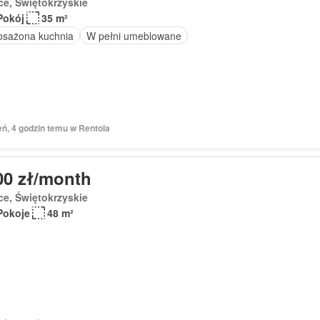
ce, Świętokrzyskie
Pokój
35 m²
sażona kuchnia
W pełni umeblowane
eń, 4 godzin temu w Rentola
00 zł/month
ce, Świętokrzyskie
Pokoje
48 m²