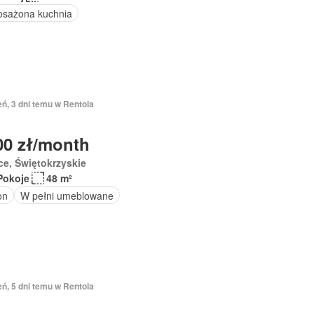
sażona kuchnia
eń, 3 dni temu w Rentola
00 zł/month
ce, Świętokrzyskie
Pokoje
48 m²
on
W pełni umeblowane
eń, 5 dni temu w Rentola