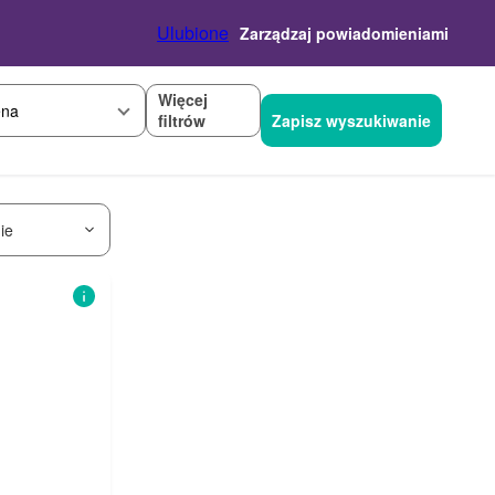
Ulubione
Zarządzaj powiadomieniami
Więcej
na
filtrów
Zapisz wyszukiwanie
ie