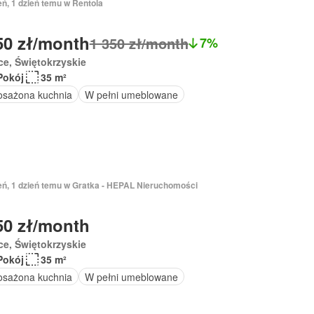
eń, 1 dzień temu w Rentola
50 zł/month
1 350 zł/month
7%
ce, Świętokrzyskie
Pokój
35 m²
sażona kuchnia
W pełni umeblowane
ień, 1 dzień temu w Gratka - HEPAL Nieruchomości
50 zł/month
ce, Świętokrzyskie
Pokój
35 m²
sażona kuchnia
W pełni umeblowane