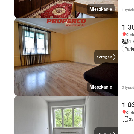
Mieszkanie
1 tydzi
1 3
Kiel
1 
Park
12
zdjęcia
Mieszkanie
2 tygod
1 0
Kiel
23