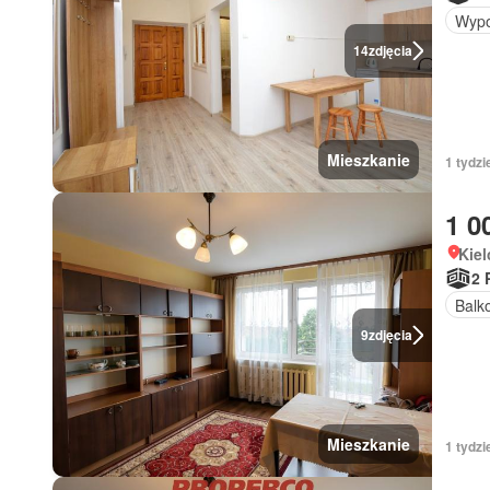
Wypo
14
zdjęcia
Mieszkanie
1 tydzi
1 0
Kiel
2 
Balk
9
zdjęcia
Mieszkanie
1 tydzi