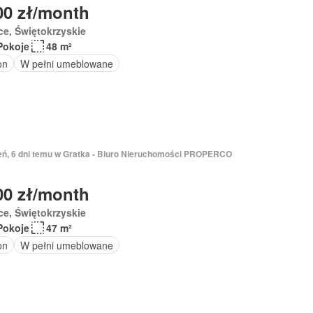
00 zł/month
ce, Świętokrzyskie
Pokoje
48 m²
on
W pełni umeblowane
ień, 6 dni temu w Gratka - Biuro Nieruchomości PROPERCO
00 zł/month
ce, Świętokrzyskie
Pokoje
47 m²
on
W pełni umeblowane