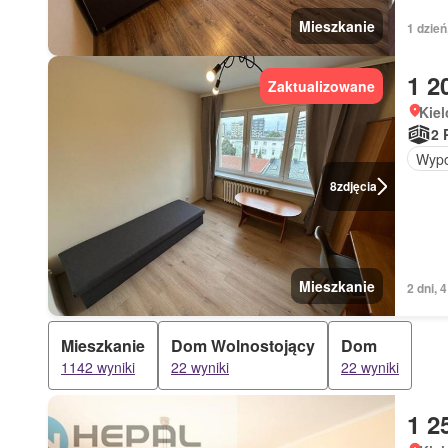
Mieszkanie
1 dzień
1 2
Zaktualizowane
Kiel
2 
Wypo
8
zdjęcia
Mieszkanie
2 dni, 
Mieszkanie
Dom Wolnostojący
Dom
1142 wyniki
22 wyniki
22 wyniki
1 2