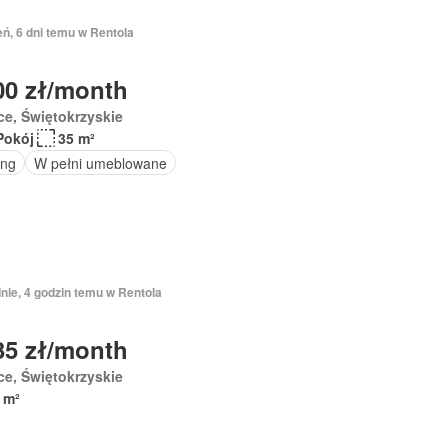
eń, 6 dni temu w Rentola
00 zł/month
ce, Świętokrzyskie
Pokój
35 m²
ing
W pełni umeblowane
nie, 4 godzin temu w Rentola
35 zł/month
ce, Świętokrzyskie
 m²