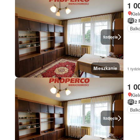
1 0
Kiel
2 
Balk
9
zdjęcia
Mieszkanie
1 tydz
1 0
Kiel
2 
Balk
9
zdjęcia