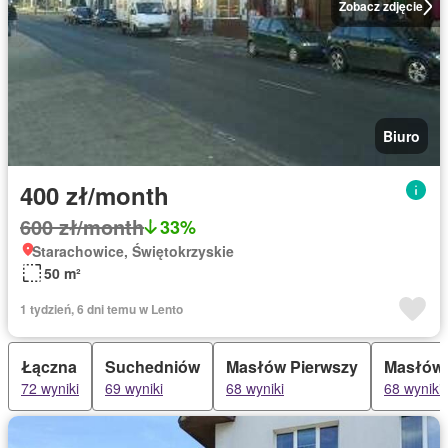
Zobacz zdjęcie
Biuro
400 zł/month
600 zł/month
33%
Starachowice, Świętokrzyskie
50 m²
1 tydzień, 6 dni temu w Lento
Łączna
Suchedniów
Masłów Pierwszy
Masłów
72 wyniki
69 wyniki
68 wyniki
68 wyniki