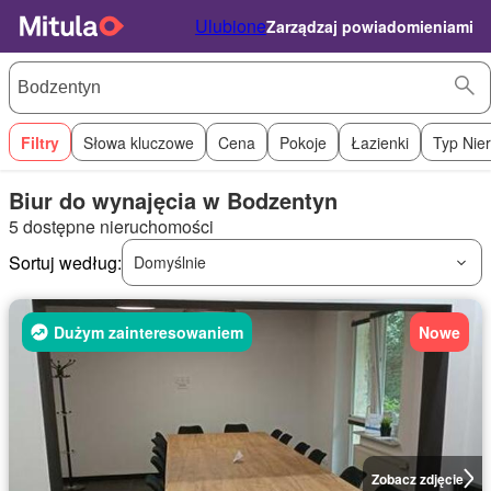
Ulubione
Zarządzaj powiadomieniami
Filtry
Słowa kluczowe
Cena
Pokoje
Łazienki
Typ Nie
Biur do wynajęcia w Bodzentyn
5 dostępne nieruchomości
Sortuj według:
Domyślnie
Dużym zainteresowaniem
Nowe
Zobacz zdjęcie