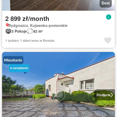
Dom
2 899 zł/month
Bydgoszcz, Kujawsko-pomorskie
3 Pokoje
82 m²
1 tydzień, 1 dzień temu w Rentola
20
zdjęcia