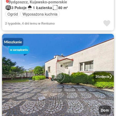
Bydgoszcz, Kujawsko-pomorskie
3 Pokoje
1 Łazienka
80 m²
Ogród
Wyposażona kuchnia
2 tygodnie, 4 dni temu w Rentumo
20
zdjęcia
Dom