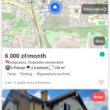
Zobacz zdjęcie
Dom
6 000 zł/month
Bydgoszcz, Kujawsko-pomorskie
3 Pokoje
2 Łazienki
130 m²
Taras
Parking
Wyposażona kuchnia
2 dni, 17 godzin temu w Rentumo
Nowe