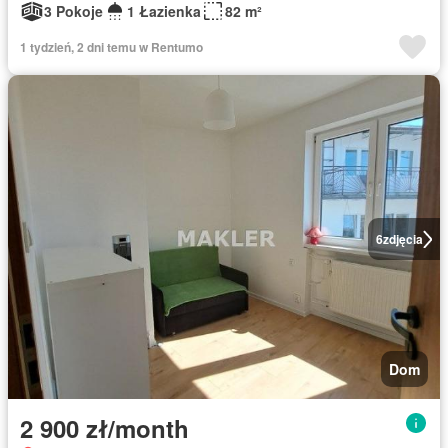
3 Pokoje
1 Łazienka
82 m²
1 tydzień, 2 dni temu w Rentumo
6
zdjęcia
Dom
2 900 zł/month