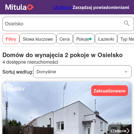
Ulubione
Zarządzaj powiadomieniami
Filtry
Słowa kluczowe
Cena
Pokoje
Łazienki
Typ Ni
Domów do wynajęcia 2 pokoje w Osielsko
4 dostępne nieruchomości
Sortuj według:
Domyślnie
Zaktualizowane
17
zdjęcia