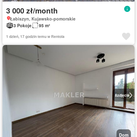
3 000 zł/month
Łabiszyn, Kujawsko-pomorskie
3 Pokoje
95 m²
1 dzień, 17 godzin temu w Rentola
8
zdjęcia
Dom