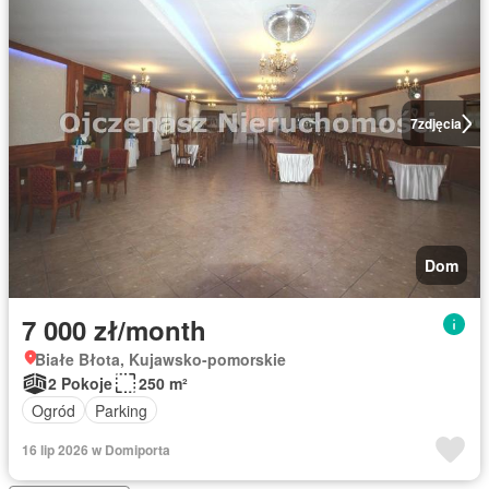
7
zdjęcia
Dom
7 000 zł/month
Białe Błota, Kujawsko-pomorskie
2 Pokoje
250 m²
Ogród
Parking
16 lip 2026 w Domiporta