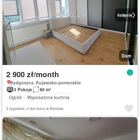
6
zdjęcia
Dom
2 900 zł/month
Bydgoszcz, Kujawsko-pomorskie
3 Pokoje
80 m²
Ogród
Wyposażona kuchnia
2 tygodnie, 4 dni temu w Rentola