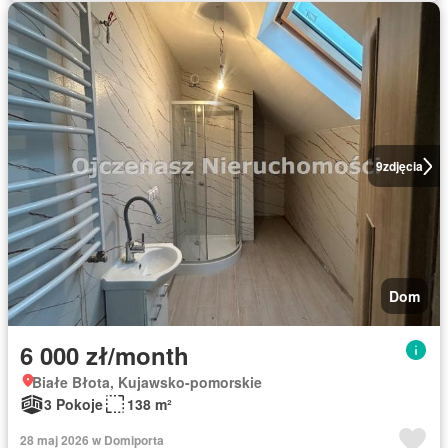
9
zdjęcia
Dom
6 000 zł/month
Białe Błota, Kujawsko-pomorskie
3 Pokoje
138 m²
28 maj 2026 w Domiporta