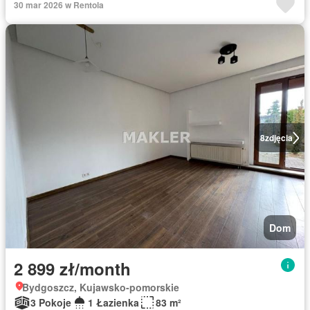
30 mar 2026 w Rentola
8
zdjęcia
Dom
2 899 zł/month
Bydgoszcz, Kujawsko-pomorskie
3 Pokoje
1 Łazienka
83 m²