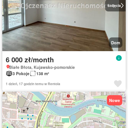
9
zdjęcia
Dom
6 000 zł/month
Białe Błota, Kujawsko-pomorskie
3 Pokoje
138 m²
1 dzień, 17 godzin temu w Rentola
Nowe