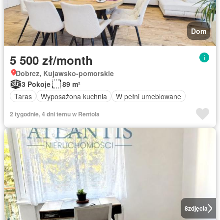
Dom
5 500 zł/month
Dobrcz, Kujawsko-pomorskie
3 Pokoje
89 m²
Taras
Wyposażona kuchnia
W pełni umeblowane
2 tygodnie, 4 dni temu w Rentola
8
zdjęcia