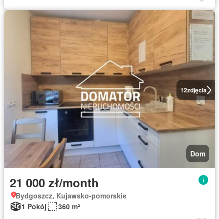
12
zdjęcia
Dom
21 000 zł/month
Bydgoszcz, Kujawsko-pomorskie
1 Pokój
360 m²