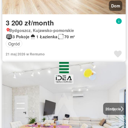
Dom
3 200 zł/month
Bydgoszcz, Kujawsko-pomorskie
3 Pokoje
1 Łazienka
70 m²
Ogród
21 maj 2026 w Rentumo
20
zdjęcia