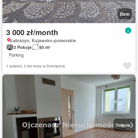
Dom
3 000 zł/month
Łabiszyn, Kujawsko-pomorskie
3 Pokoje
95 m²
Parking
1 tydzień, 2 dni temu w Domiporta
7
zdjęcia