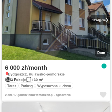
12
zdjęcia
Dom
6 000 zł/month
Bydgoszcz, Kujawsko-pomorskie
3 Pokoje
130 m²
Taras
Parking
Wyposażona kuchnia
2 dni, 17 godzin temu w morizon.pl - zgloszenia