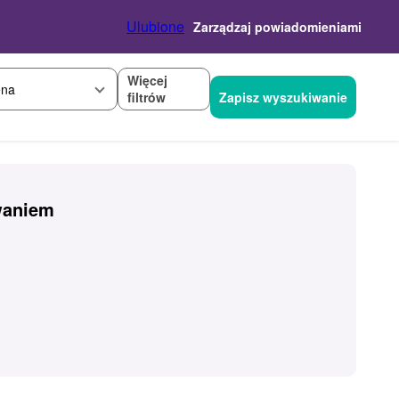
Ulubione
Zarządzaj powiadomieniami
Więcej
na
filtrów
Zapisz wyszukiwanie
waniem