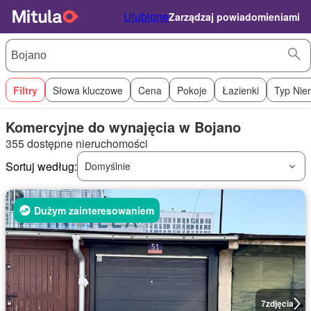
Ulubione
Zarządzaj powiadomieniami
Filtry
Słowa kluczowe
Cena
Pokoje
Łazienki
Typ Nie
Komercyjne do wynajęcia w Bojano
355 dostępne nieruchomości
Sortuj według:
Domyślnie
Dużym zainteresowaniem
7
zdjęcia