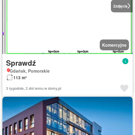
2
zdjęcia
Komercyjne
Sprawdź
Gdańsk, Pomorskie
113 m²
3 tygodnie, 2 dni temu w domy.pl