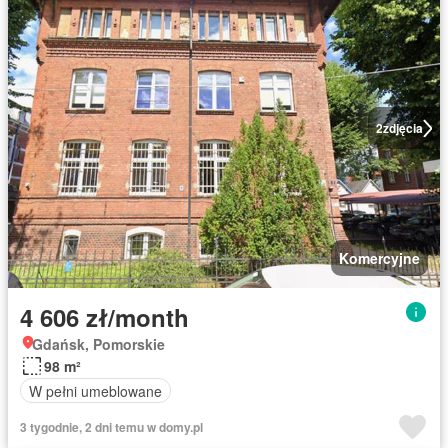
2
zdjęcia
Komercyjne
4 606 zł/month
Gdańsk, Pomorskie
98 m²
W pełni umeblowane
3 tygodnie, 2 dni temu w domy.pl