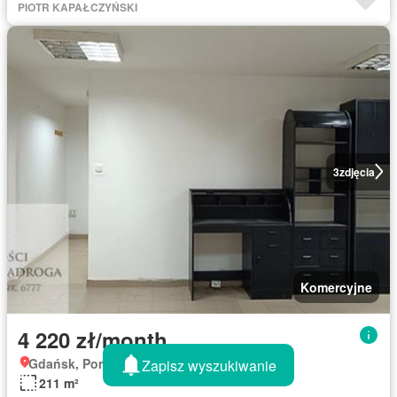
PIOTR KAPAŁCZYŃSKI
3
zdjęcia
Komercyjne
4 220 zł/month
Gdańsk, Pomorskie
Zapisz wyszukiwanie
211 m²