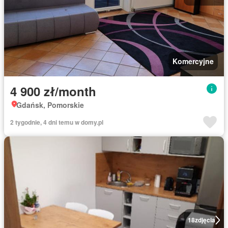
Komercyjne
4 900 zł/month
Gdańsk, Pomorskie
2 tygodnie, 4 dni temu w domy.pl
18
zdjęcia