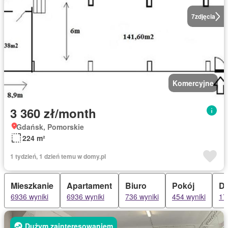
7
zdjęcia
Komercyjne
3 360 zł/month
Gdańsk, Pomorskie
224 m²
1 tydzień, 1 dzień temu w domy.pl
Mieszkanie
Apartament
Biuro
Pokój
Do
6936 wyniki
6936 wyniki
736 wyniki
454 wyniki
17
Dużym zainteresowaniem