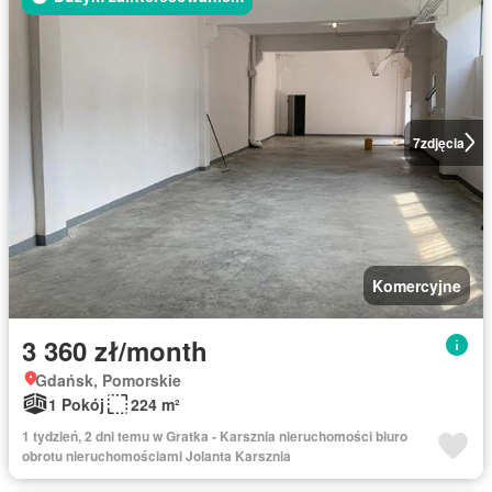
7
zdjęcia
Komercyjne
3 360 zł/month
Gdańsk, Pomorskie
1 Pokój
224 m²
1 tydzień, 2 dni temu w Gratka - Karsznia nieruchomości biuro
obrotu nieruchomościami Jolanta Karsznia