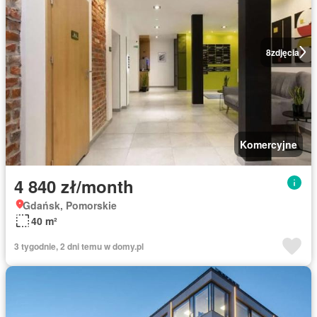
8
zdjęcia
Komercyjne
4 840 zł/month
Gdańsk, Pomorskie
40 m²
3 tygodnie, 2 dni temu w domy.pl