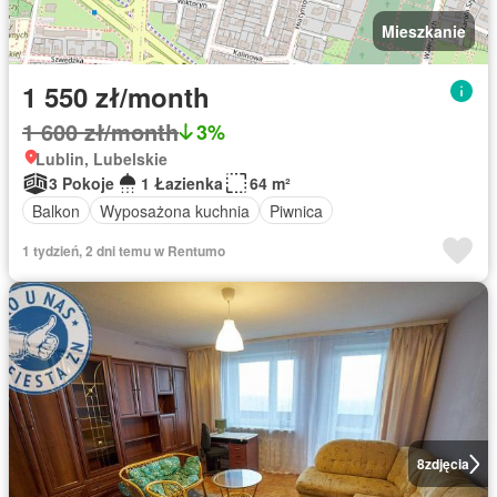
Mieszkanie
1 550 zł/month
1 600 zł/month
3%
Lublin, Lubelskie
3 Pokoje
1 Łazienka
64 m²
Balkon
Wyposażona kuchnia
Piwnica
1 tydzień, 2 dni temu w Rentumo
8
zdjęcia