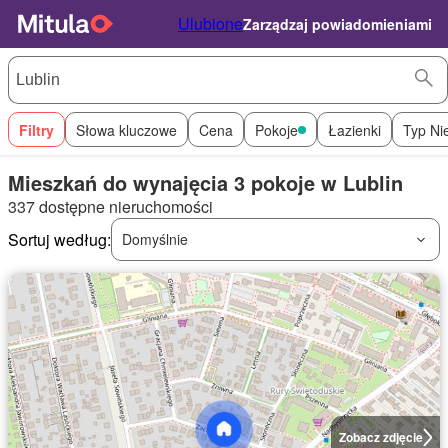
Ulubione
Zarządzaj powiadomieniami
Filtry
Słowa kluczowe
Cena
Pokoje
Łazienki
Typ Ni
Mieszkań do wynajęcia 3 pokoje w Lublin
337 dostępne nieruchomości
Sortuj według:
Domyślnie
Zobacz zdjęcie