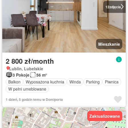
12
zdjęcia
Mieszkanie
2 800 zł/month
Lublin, Lubelskie
3 Pokoje
56 m²
Balkon
Wyposażona kuchnia
Winda
Parking
Piwnica
W pełni umeblowane
1 dzień, 5 godzin temu w Domiporta
Zaktualizowane