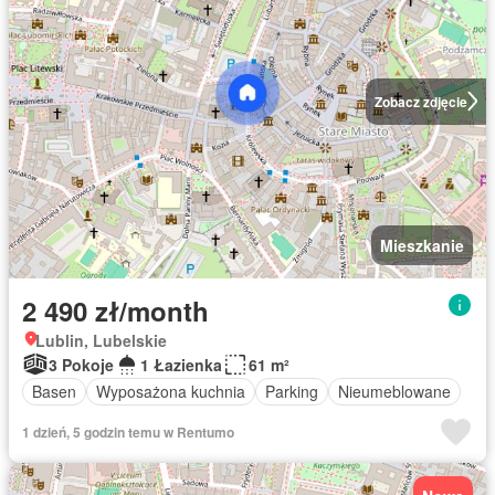
Zobacz zdjęcie
Mieszkanie
2 490 zł/month
Lublin, Lubelskie
3 Pokoje
1 Łazienka
61 m²
Basen
Wyposażona kuchnia
Parking
Nieumeblowane
1 dzień, 5 godzin temu w Rentumo