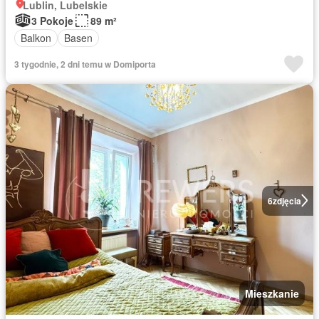
Lublin, Lubelskie
3 Pokoje
89 m²
Balkon
Basen
3 tygodnie, 2 dni temu w Domiporta
6
zdjęcia
Mieszkanie