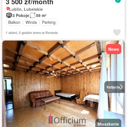
3 500 zł/month
Lublin, Lubelskie
3 Pokoje
59 m²
Balkon
Winda
Parking
1 dzień, 5 godzin temu w Rentola
Nowe
9
zdjęcia
Mieszkanie