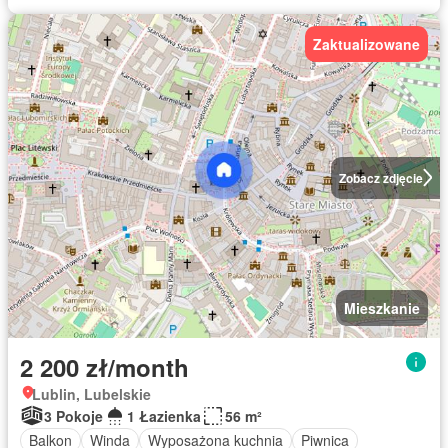
Zaktualizowane
Zobacz zdjęcie
Mieszkanie
2 200 zł/month
Lublin, Lubelskie
3 Pokoje
1 Łazienka
56 m²
Balkon
Winda
Wyposażona kuchnia
Piwnica