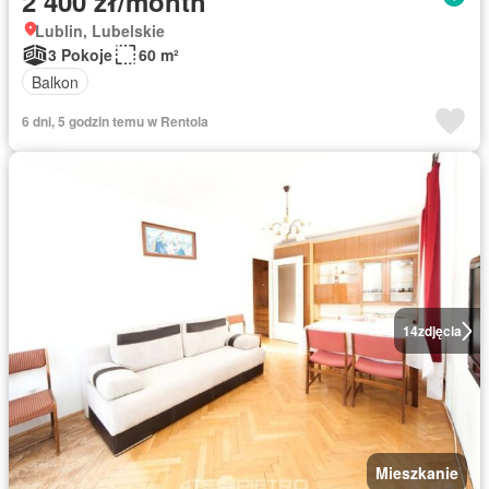
2 400 zł/month
Lublin, Lubelskie
3 Pokoje
60 m²
Balkon
6 dni, 5 godzin temu w Rentola
14
zdjęcia
Mieszkanie