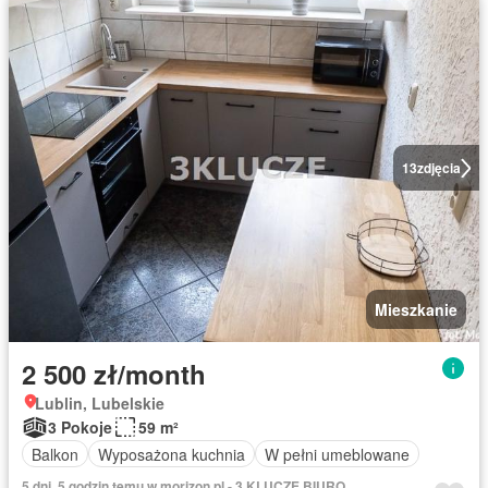
13
zdjęcia
Mieszkanie
2 500 zł/month
Lublin, Lubelskie
3 Pokoje
59 m²
Balkon
Wyposażona kuchnia
W pełni umeblowane
5 dni, 5 godzin temu w morizon.pl - 3 KLUCZE BIURO