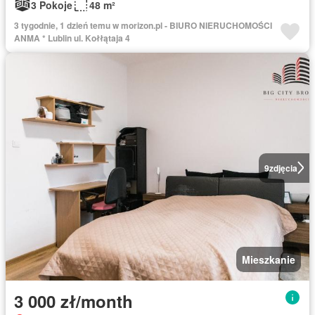
3 Pokoje
48 m²
3 tygodnie, 1 dzień temu w morizon.pl - BIURO NIERUCHOMOŚCI
ANMA * Lublin ul. Kołłątaja 4
9
zdjęcia
Mieszkanie
3 000 zł/month