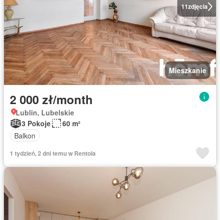
11
zdjęcia
Mieszkanie
2 000 zł/month
Lublin, Lubelskie
3 Pokoje
60 m²
Balkon
1 tydzień, 2 dni temu w Rentola