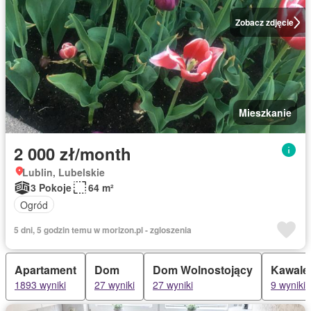
Zobacz zdjęcie
Mieszkanie
2 000 zł/month
Lublin, Lubelskie
3 Pokoje
64 m²
Ogród
5 dni, 5 godzin temu w morizon.pl - zgloszenia
Apartament
Dom
Dom Wolnostojący
Kawale
1893 wyniki
27 wyniki
27 wyniki
9 wyniki