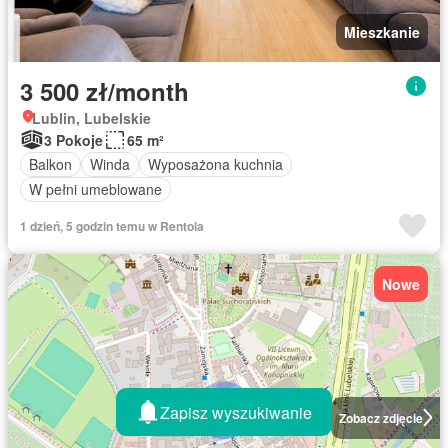
Mieszkanie
3 500 zł/month
Lublin, Lubelskie
3 Pokoje
65 m²
Balkon
Winda
Wyposażona kuchnia
W pełni umeblowane
1 dzień, 5 godzin temu w Rentola
Nowe
Zapisz wyszukiwanie
Zobacz zdjęcie