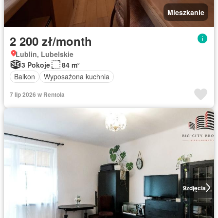
Mieszkanie
2 200 zł/month
Lublin, Lubelskie
3 Pokoje
84 m²
Balkon
Wyposażona kuchnia
7 lip 2026 w Rentola
9
zdjęcia