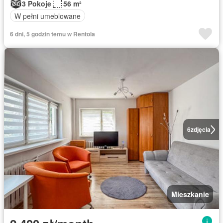
3 Pokoje
56 m²
W pełni umeblowane
6 dni, 5 godzin temu w Rentola
6
zdjęcia
Mieszkanie