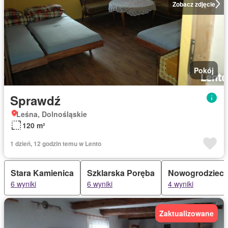
Zobacz zdjęcie
Pokój
Sprawdź
Leśna, Dolnośląskie
120 m²
1 dzień, 12 godzin temu w Lento
Stara Kamienica
Szklarska Poręba
Nowogrodziec
6 wyniki
6 wyniki
4 wyniki
Zaktualizowane