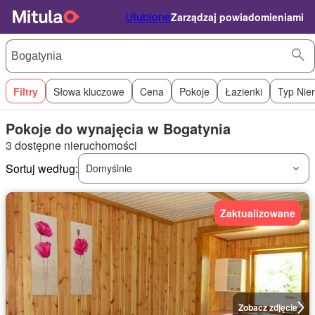
Ulubione
Zarządzaj powiadomieniami
Filtry
Słowa kluczowe
Cena
Pokoje
Łazienki
Typ Nie
Pokoje do wynajęcia w Bogatynia
3 dostępne nieruchomości
Sortuj według:
Domyślnie
Zaktualizowane
Zobacz zdjęcie