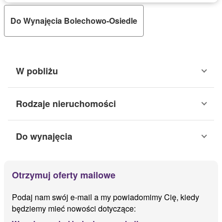
Do Wynajęcia Bolechowo-Osiedle
W pobliżu
Rodzaje nieruchomości
Do wynajęcia
Otrzymuj oferty mailowe
Podaj nam swój e-mail a my powiadomimy Cię, kiedy
będziemy mieć nowości dotyczące: