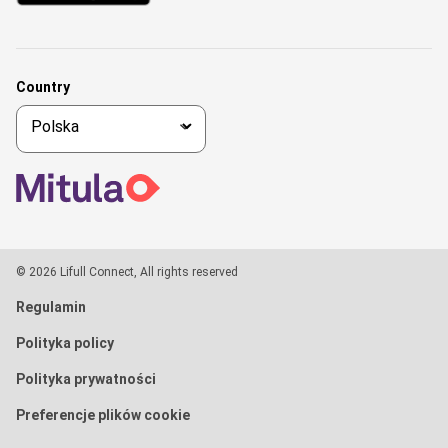
Country
© 2026 Lifull Connect, All rights reserved
Regulamin
Polityka policy
Polityka prywatności
Preferencje plików cookie