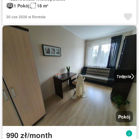
1 Pokój
18 m²
30 cze 2026 w Rentola
7
zdjęcia
Pokój
990 zł/month