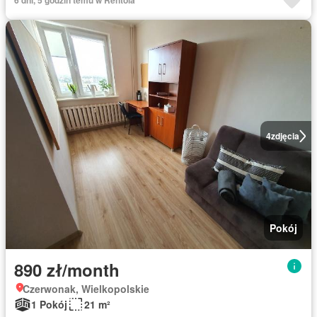
6 dni, 5 godzin temu w Rentola
4
zdjęcia
Pokój
890 zł/month
Czerwonak, Wielkopolskie
1 Pokój
21 m²