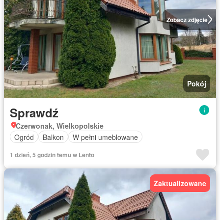
Zobacz zdjęcie
Pokój
Sprawdź
Czerwonak, Wielkopolskie
Ogród
Balkon
W pełni umeblowane
1 dzień, 5 godzin temu w Lento
Zaktualizowane