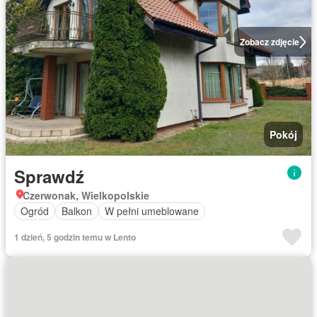
Zobacz zdjęcie
Pokój
Sprawdź
Czerwonak, Wielkopolskie
Ogród
Balkon
W pełni umeblowane
1 dzień, 5 godzin temu w Lento