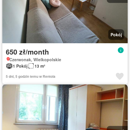
Pokój
650 zł/month
Czerwonak, Wielkopolskie
1 Pokój
13 m²
5 dni, 5 godzin temu w Rentola