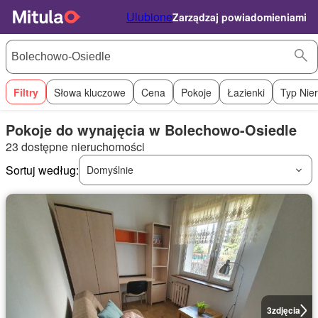
Ulubione
Zarządzaj powiadomieniami
Filtry
Słowa kluczowe
Cena
Pokoje
Łazienki
Typ Nie
Pokoje do wynajęcia w Bolechowo-Osiedle
23 dostępne nieruchomości
Sortuj według:
Domyślnie
3
zdjęcia