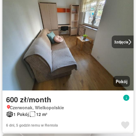
3
zdjęcia
Pokój
600 zł/month
Czerwonak, Wielkopolskie
1 Pokój
12 m²
6 dni, 5 godzin temu w Rentola