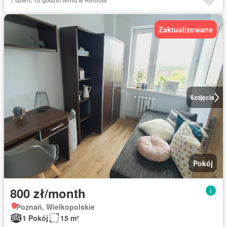
1 dzień, 10 godzin temu w Rentola
Zaktualizowane
6
zdjęcia
Pokój
800 zł/month
Poznań, Wielkopolskie
1 Pokój
15 m²