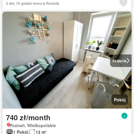
2 dni, 10 godzin temu w Rentola
5
zdjęcia
Pokój
740 zł/month
Poznań, Wielkopolskie
1 Pokój
13 m²