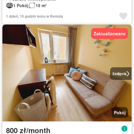
1 Pokój
15 m²
1 dzień, 10 godzin temu w Rentola
Zaktualizowane
5
zdjęcia
Pokój
800 zł/month