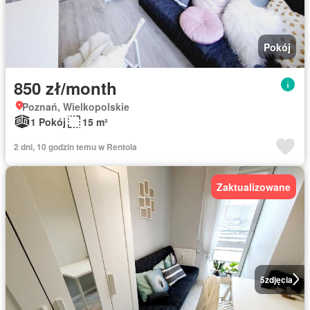
Pokój
850 zł/month
Poznań, Wielkopolskie
1 Pokój
15 m²
2 dni, 10 godzin temu w Rentola
Zaktualizowane
5
zdjęcia