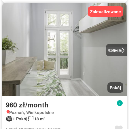
Zaktualizowane
8
zdjęcia
Pokój
960 zł/month
Poznań, Wielkopolskie
1 Pokój
18 m²