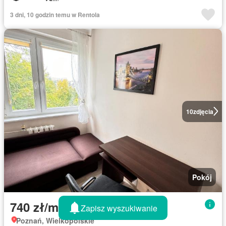
3 dni, 10 godzin temu w Rentola
10
zdjęcia
Pokój
740 zł/month
Zapisz wyszukiwanie
Poznań, Wielkopolskie