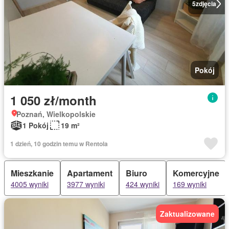
5
zdjęcia
Pokój
1 050 zł/month
Poznań, Wielkopolskie
1 Pokój
19 m²
1 dzień, 10 godzin temu w Rentola
Mieszkanie
Apartament
Biuro
Komercyjne
4005 wyniki
3977 wyniki
424 wyniki
169 wyniki
Zaktualizowane