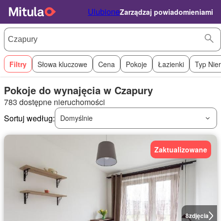
Ulubione
Zarządzaj powiadomieniami
Filtry
Słowa kluczowe
Cena
Pokoje
Łazienki
Typ Nie
Pokoje do wynajęcia w Czapury
783 dostępne nieruchomości
Sortuj według:
Domyślnie
Zaktualizowane
8
zdjęcia