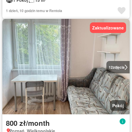
1 Pokój
15 m²
1 dzień, 10 godzin temu w Rentola
Zaktualizowane
12
zdjęcia
Pokój
800 zł/month
Poznań, Wielkopolskie