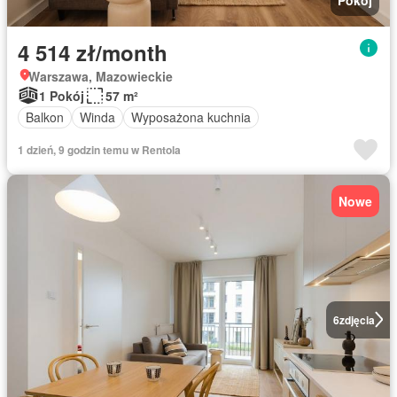
4 514 zł/month
Warszawa, Mazowieckie
1 Pokój
57 m²
Balkon
Winda
Wyposażona kuchnia
1 dzień, 9 godzin temu w Rentola
Nowe
6
zdjęcia