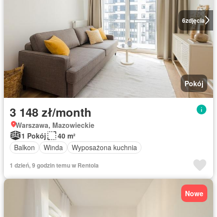
6
zdjęcia
Pokój
3 148 zł/month
Warszawa, Mazowieckie
1 Pokój
40 m²
Balkon
Winda
Wyposażona kuchnia
1 dzień, 9 godzin temu w Rentola
Nowe