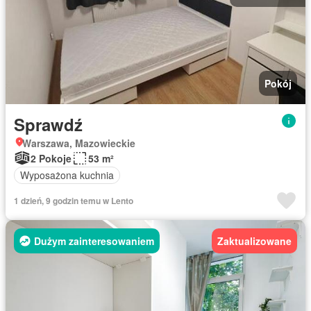
Pokój
Sprawdź
Warszawa, Mazowieckie
2 Pokoje
53 m²
Wyposażona kuchnia
1 dzień, 9 godzin temu w Lento
Dużym zainteresowaniem
Zaktualizowane