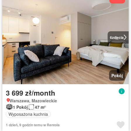
6
zdjęcia
Pokój
3 699 zł/month
Warszawa, Mazowieckie
1 Pokój
47 m²
Wyposażona kuchnia
1 dzień, 9 godzin temu w Rentola