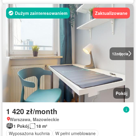
Dużym zainteresowaniem
Zaktualizowane
12
zdjęcia
Pokój
1 420 zł/month
Warszawa, Mazowieckie
1 Pokój
18 m²
Wyposażona kuchnia
W pełni umeblowane