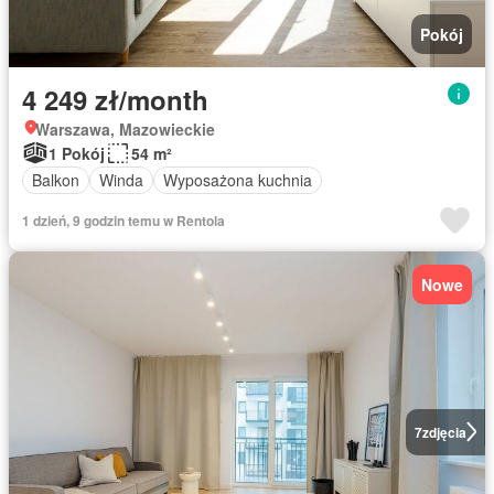
Pokój
4 249 zł/month
Warszawa, Mazowieckie
1 Pokój
54 m²
Balkon
Winda
Wyposażona kuchnia
1 dzień, 9 godzin temu w Rentola
Nowe
7
zdjęcia