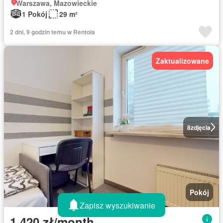
Warszawa, Mazowieckie
1 Pokój
29 m²
2 dni, 9 godzin temu w Rentola
Zaktualizowane
8
zdjęcia
Pokój
Zapisz wyszukiwanie
1 420 zł/month