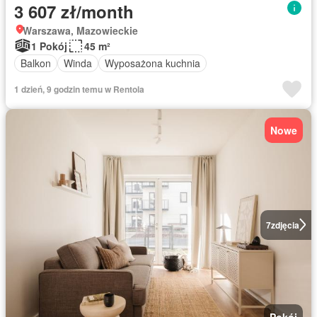
3 607 zł/month
Warszawa, Mazowieckie
1 Pokój
45 m²
Balkon
Winda
Wyposażona kuchnia
1 dzień, 9 godzin temu w Rentola
Nowe
7
zdjęcia
Pokój