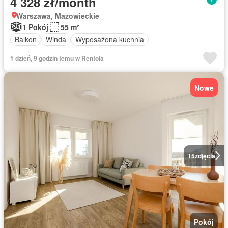
4 328 zł/month
Warszawa, Mazowieckie
1 Pokój
55 m²
Balkon
Winda
Wyposażona kuchnia
1 dzień, 9 godzin temu w Rentola
Nowe
15
zdjęcia
Pokój