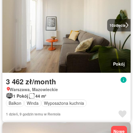
10
zdjęcia
Pokój
3 462 zł/month
Warszawa, Mazowieckie
1 Pokój
44 m²
Balkon
Winda
Wyposażona kuchnia
1 dzień, 9 godzin temu w Rentola
Nowe