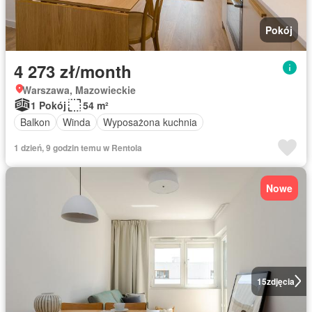
Pokój
4 273 zł/month
Warszawa, Mazowieckie
1 Pokój
54 m²
Balkon
Winda
Wyposażona kuchnia
1 dzień, 9 godzin temu w Rentola
Nowe
15
zdjęcia