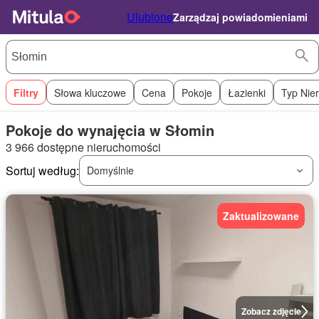
Ulubione
Zarządzaj powiadomieniami
Filtry
Słowa kluczowe
Cena
Pokoje
Łazienki
Typ Nie
Pokoje do wynajęcia w Słomin
3 966 dostępne nieruchomości
Sortuj według:
Domyślnie
Zaktualizowane
Zobacz zdjęcie