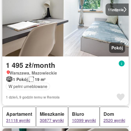
11
zdjęcia
Pokój
1 495 zł/month
Warszawa, Mazowieckie
1 Pokój
19 m²
W pełni umeblowane
1 dzień, 9 godzin temu w Rentola
Apartament
Mieszkanie
Biuro
Dom
31118 wyniki
30877 wyniki
10399 wyniki
2520 wyniki