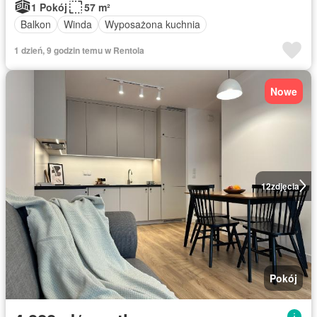
1 Pokój
57 m²
Balkon
Winda
Wyposażona kuchnia
1 dzień, 9 godzin temu w Rentola
Nowe
12
zdjęcia
Pokój