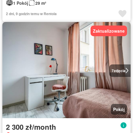
1 Pokój
29 m²
2 dni, 9 godzin temu w Rentola
Zaktualizowane
7
zdjęcia
Pokój
2 300 zł/month