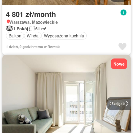
4 801 zł/month
Warszawa, Mazowieckie
1 Pokój
61 m²
Balkon
Winda
Wyposażona kuchnia
1 dzień, 9 godzin temu w Rentola
Nowe
25
zdjęcia