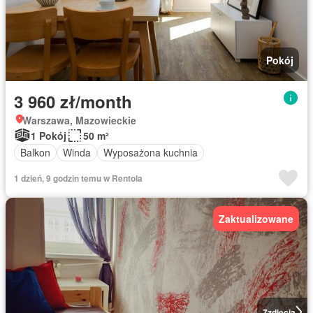
Pokój
3 960 zł/month
Warszawa, Mazowieckie
1 Pokój
50 m²
Balkon
Winda
Wyposażona kuchnia
1 dzień, 9 godzin temu w Rentola
Zaktualizowane
7
zdjęcia