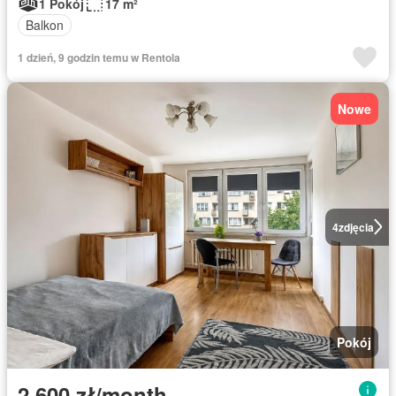
1 Pokój
17 m²
Balkon
1 dzień, 9 godzin temu w Rentola
Nowe
4
zdjęcia
Pokój
2 600 zł/month