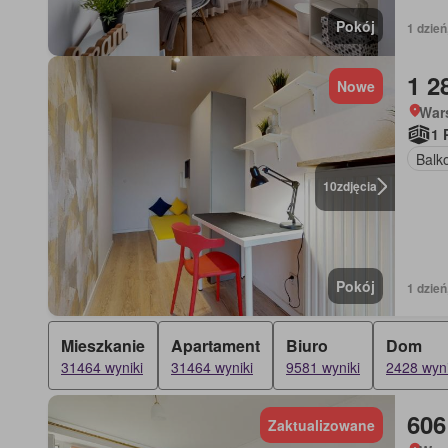
Pokój
1 dzień
1 2
Nowe
War
1 
Balk
10
zdjęcia
Pokój
1 dzień
Mieszkanie
Apartament
Biuro
Dom
31464 wyniki
31464 wyniki
9581 wyniki
2428 wyni
606
Zaktualizowane