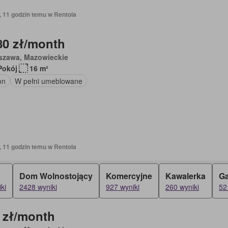
, 11 godzin temu w Rentola
80 zł/month
szawa, Mazowieckie
Pokój
16 m²
on
W pełni umeblowane
, 11 godzin temu w Rentola
Dom Wolnostojący
Komercyjne
Kawalerka
Ga
ki
2428 wyniki
927 wyniki
260 wyniki
52
 zł/month