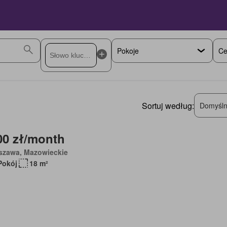
Ce
Sortuj według:
Domyśln
00 zł/month
szawa, Mazowieckie
Pokój
18 m²