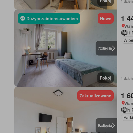
Pokój
1 dzień
1 4
Dużym zainteresowaniem
Nowe
War
1 
W pe
7
zdjęcia
Pokój
1 dzień
1 6
Zaktualizowane
War
1 
Park
9
zdjęcia