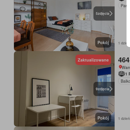
Park
5
zdjęcia
Pokój
1 dzień
464
Zaktualizowane
War
1 
Balk
9
zdjęcia
Pokój
1 dzień