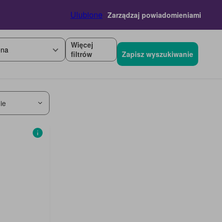
Ulubione
Zarządzaj powiadomieniami
Więcej
na
filtrów
Zapisz wyszukiwanie
ie