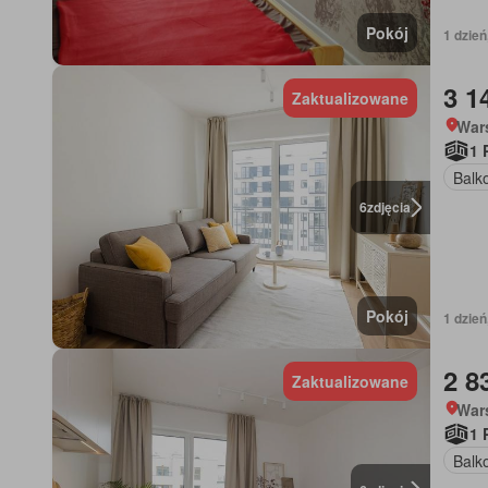
Pokój
1 dzień
3 1
Zaktualizowane
War
1 
Balk
6
zdjęcia
Pokój
1 dzień
2 8
Zaktualizowane
War
1 
Balk