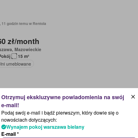
, 11 godzin temu w Rentola
60 zł/month
szawa, Mazowieckie
Pokój
15 m²
łni umeblowane
, 11 godzin temu w Rentola
Podaj swój e-mail i bądź pierwszym, który dowie się o
96 zł/month
nowościach dotyczących:
Wynajem pokoj warszawa bielany
szawa, Mazowieckie
E-mail *
Pokój
20 m²