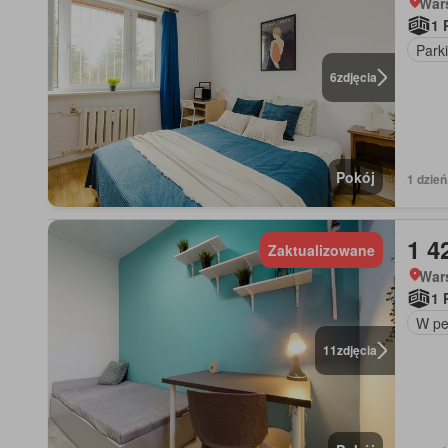
War
1 
Park
6
zdjęcia
Pokój
1 dzień
1 4
Zaktualizowane
War
1 
W pe
11
zdjęcia