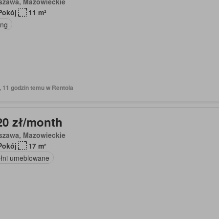
szawa, Mazowieckie
Pokój
11 m²
ing
, 11 godzin temu w Rentola
20 zł/month
szawa, Mazowieckie
Pokój
17 m²
łni umeblowane