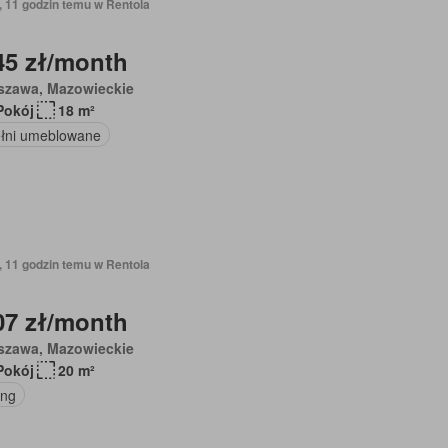
, 11 godzin temu w Rentola
45 zł/month
szawa, Mazowieckie
Pokój
18 m²
łni umeblowane
, 11 godzin temu w Rentola
07 zł/month
szawa, Mazowieckie
Pokój
20 m²
ing