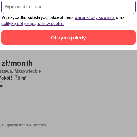
ing
W przypadku subskrypcji akceptujesz
warunki użytkowania
oraz
politykę dotyczącą plików cookie
Otrzymuj alerty
, 11 godzin temu w Rentola
 zł/month
szawa, Mazowieckie
Pokój
9 m²
on
, 11 godzin temu w Rentola