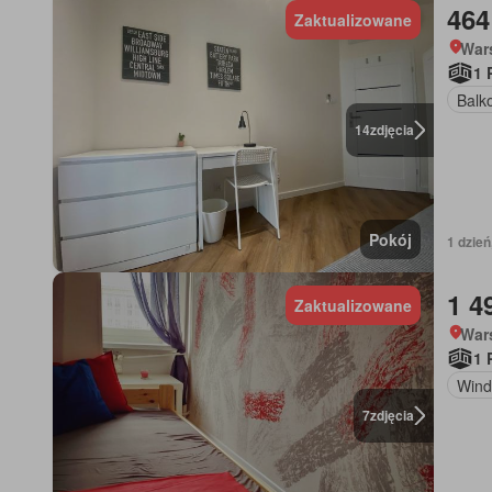
464
Zaktualizowane
War
1 
Balk
14
zdjęcia
Pokój
1 dzień
1 4
Zaktualizowane
War
1 
Wind
7
zdjęcia