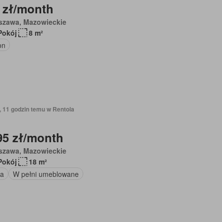
 zł/month
szawa, Mazowieckie
Pokój
8 m²
on
, 11 godzin temu w Rentola
95 zł/month
szawa, Mazowieckie
Pokój
18 m²
a
W pełni umeblowane