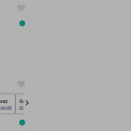
raż
Grunt
 wyniki
20 wyniki