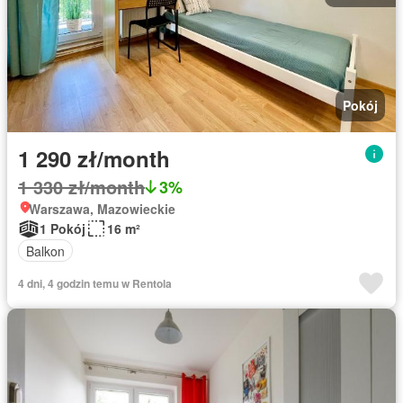
Pokój
1 290 zł/month
1 330 zł/month
3%
Warszawa, Mazowieckie
1 Pokój
16 m²
Balkon
4 dni, 4 godzin temu w Rentola