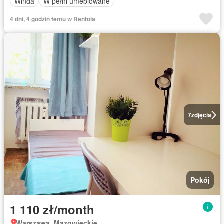
Winda
W pełni umeblowane
4 dni, 4 godzin temu w Rentola
7
zdjęcia
Pokój
1 110 zł/month
Warszawa, Mazowieckie