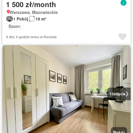
1 500 zł/month
Warszawa, Mazowieckie
1 Pokój
19 m²
Basen
4 dni, 4 godzin temu w Rentola
13
zdjęcia
Pokój