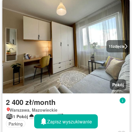
15
zdjęcia
Pokój
2 400 zł/month
Warszawa, Mazowieckie
1 Pokój
1 Łazienka
18 m²
Zapisz wyszukiwanie
Parking