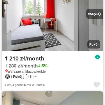
9
zdjęcia
Pokój
1 210 zł/month
1 280 zł/month
5%
Warszawa, Mazowieckie
1 Pokój
15 m²
4 dni, 4 godzin temu w Rentola