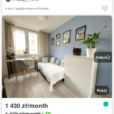
4 dni, 4 godzin temu w Rentola
7
zdjęcia
Pokój
1 430 zł/month
1 470 zł/month
3%