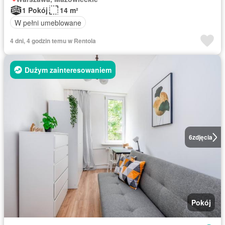
1 Pokój
14 m²
W pełni umeblowane
4 dni, 4 godzin temu w Rentola
Dużym zainteresowaniem
6
zdjęcia
Pokój