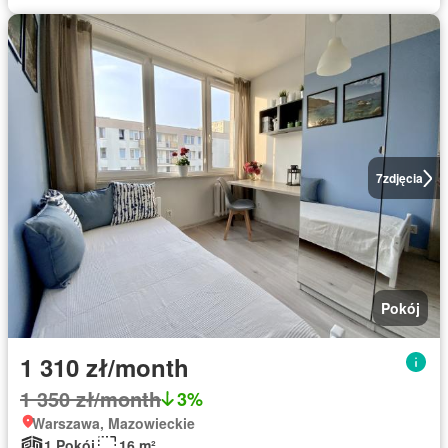
7
zdjęcia
Pokój
1 310 zł/month
1 350 zł/month
3%
Warszawa, Mazowieckie
1 Pokój
16 m²