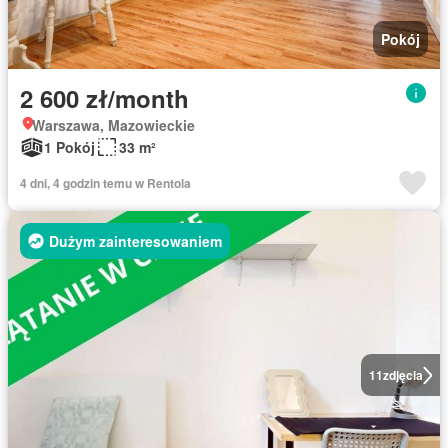
Pokój
2 600 zł/month
Warszawa, Mazowieckie
1 Pokój
33 m²
4 dni, 4 godzin temu w Rentola
Dużym zainteresowaniem
11
zdjęcia