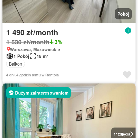
Pokój
1 490 zł/month
1 530 zł/month
3%
Warszawa, Mazowieckie
1 Pokój
18 m²
Balkon
4 dni, 4 godzin temu w Rentola
Dużym zainteresowaniem
11
zdjęcia