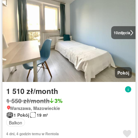
10
zdjęcia
Pokój
1 510 zł/month
1 550 zł/month
3%
Warszawa, Mazowieckie
1 Pokój
19 m²
Balkon
4 dni, 4 godzin temu w Rentola