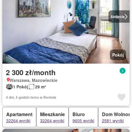
6
zdjęcia
Pokój
2 300 zł/month
Warszawa, Mazowieckie
1 Pokój
29 m²
4 dni, 4 godzin temu w Rentola
Apartament
Mieszkanie
Biuro
Dom Wolnost
32264 wyniki
32264 wyniki
9605 wyniki
2581 wyniki