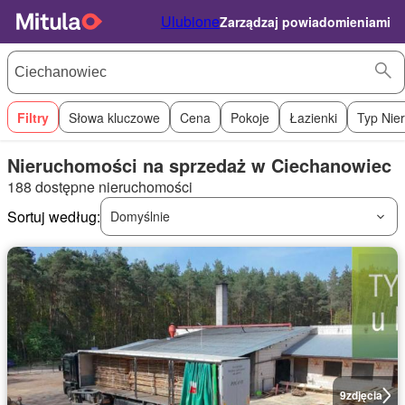
Ulubione
Zarządzaj powiadomieniami
Filtry
Słowa kluczowe
Cena
Pokoje
Łazienki
Typ Nie
Nieruchomości na sprzedaż w Ciechanowiec
188 dostępne nieruchomości
Sortuj według:
Domyślnie
9
zdjęcia