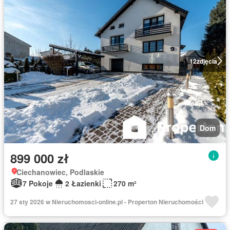
12
zdjęcia
Dom
899 000 zł
Ciechanowiec, Podlaskie
7 Pokoje
2 Łazienki
270 m²
27 sty 2026 w Nieruchomosci-online.pl - Properton Nieruchomości