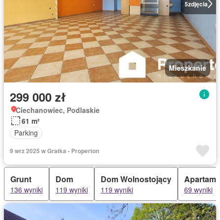
5
zdjęcia
Mieszkanie
299 000 zł
Ciechanowiec, Podlaskie
61 m²
Parking
9 wrz 2025 w Gratka - Properton
Grunt
Dom
Dom Wolnostojący
Apartame
136 wyniki
119 wyniki
119 wyniki
69 wyniki