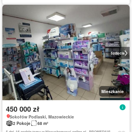
5
zdjęcia
Mieszkanie
450 000 zł
Sokołów Podlaski, Mazowieckie
2 Pokoje
68 m²
5 dni, 16 godzin temu w Nieruchomosci-online.pl - PROMEDIUS