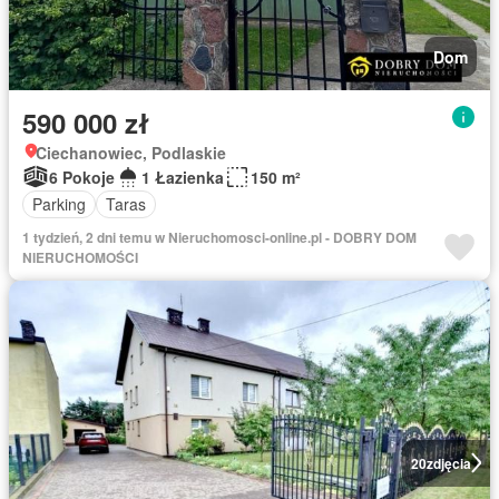
Dom
590 000 zł
Ciechanowiec, Podlaskie
6 Pokoje
1 Łazienka
150 m²
Parking
Taras
1 tydzień, 2 dni temu w Nieruchomosci-online.pl - DOBRY DOM
NIERUCHOMOŚCI
20
zdjęcia