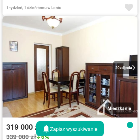
1 tydzień, 1 dzień temu w Lento
20
zdjęcia
Mieszkanie
319 000 zł
Zapisz wyszukiwanie
339 000 zł
6%