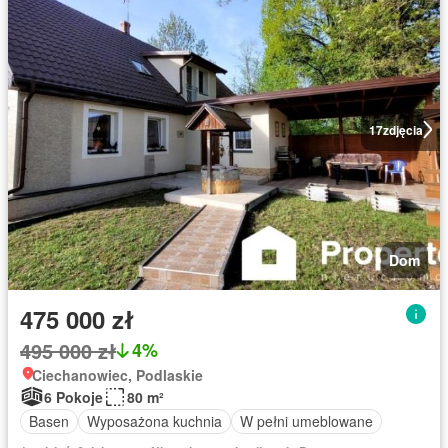
17
zdjęcia
Dom
475 000 zł
495 000 zł
4%
Ciechanowiec, Podlaskie
6 Pokoje
80 m²
Basen
Wyposażona kuchnia
W pełni umeblowane