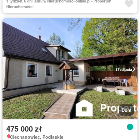
1 tydzień, 6 dni temu w Nieruchomosci-online.pl - Properton
Nieruchomości
17
zdjęcia
Dom
475 000 zł
Ciechanowiec, Podlaskie