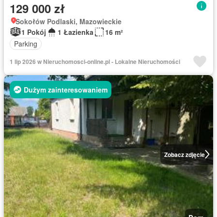
129 000 zł
Sokołów Podlaski, Mazowieckie
1 Pokój
1 Łazienka
16 m²
Parking
1 lip 2026 w Nieruchomosci-online.pl - Lokalne Nieruchomości
Dużym zainteresowaniem
Zobacz zdjęcie