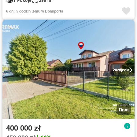
7 Pokoje
298 m²
6 dni, 5 godzin temu w Domiporta
20
zdjęcia
Dom
400 000 zł