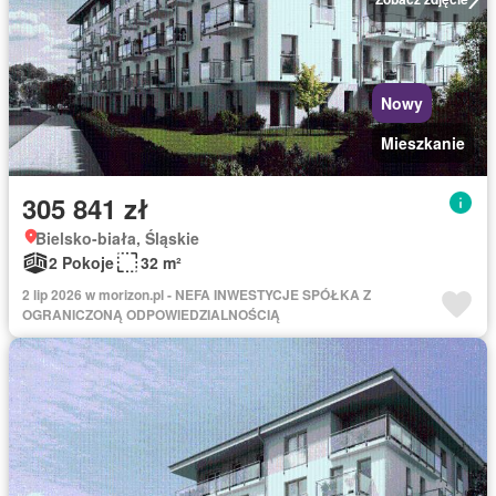
Nowy
Mieszkanie
305 841 zł
Bielsko-biała, Śląskie
2 Pokoje
32 m²
2 lip 2026 w morizon.pl - NEFA INWESTYCJE SPÓŁKA Z
OGRANICZONĄ ODPOWIEDZIALNOŚCIĄ