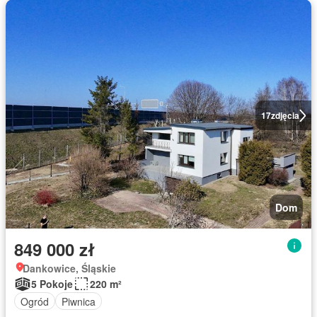
17
zdjęcia
Dom
849 000 zł
Dankowice, Śląskie
5 Pokoje
220 m²
Ogród
Piwnica