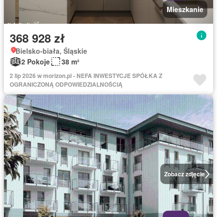
Mieszkanie
368 928 zł
Bielsko-biała, Śląskie
2 Pokoje
38 m²
2 lip 2026 w morizon.pl - NEFA INWESTYCJE SPÓŁKA Z
OGRANICZONĄ ODPOWIEDZIALNOŚCIĄ
Zobacz zdjęcie