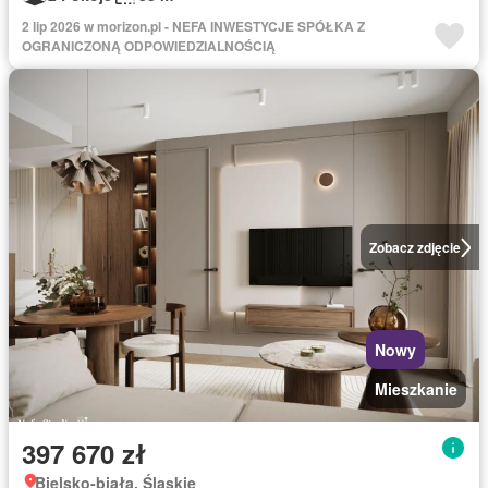
2 lip 2026 w morizon.pl - NEFA INWESTYCJE SPÓŁKA Z
OGRANICZONĄ ODPOWIEDZIALNOŚCIĄ
Zobacz zdjęcie
Nowy
Mieszkanie
397 670 zł
Bielsko-biała, Śląskie