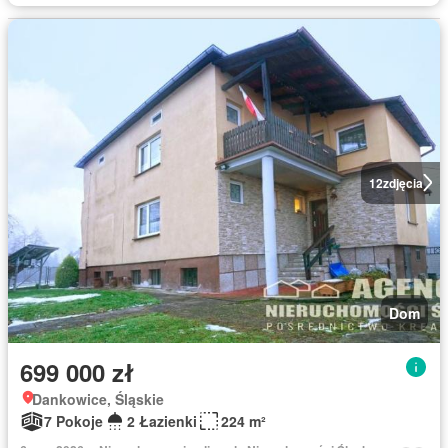
12
zdjęcia
Dom
699 000 zł
Dankowice, Śląskie
7 Pokoje
2 Łazienki
224 m²