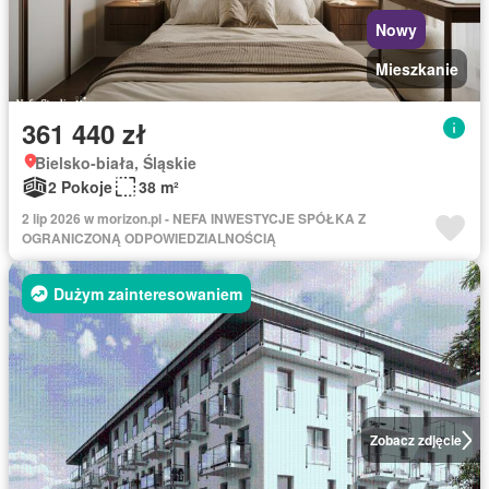
Nowy
Mieszkanie
361 440 zł
Bielsko-biała, Śląskie
2 Pokoje
38 m²
2 lip 2026 w morizon.pl - NEFA INWESTYCJE SPÓŁKA Z
OGRANICZONĄ ODPOWIEDZIALNOŚCIĄ
Dużym zainteresowaniem
Zobacz zdjęcie