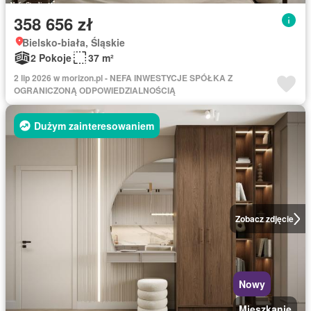
358 656 zł
Bielsko-biała, Śląskie
2 Pokoje
37 m²
2 lip 2026 w morizon.pl - NEFA INWESTYCJE SPÓŁKA Z
OGRANICZONĄ ODPOWIEDZIALNOŚCIĄ
Dużym zainteresowaniem
Zobacz zdjęcie
Nowy
Mieszkanie