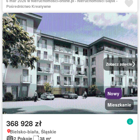
6 mar 2026 w Nieruchomosci-online.pl - Nieruchomości Śląsk -
Pośrednictwo Kreatywne
Zobacz zdjęcie
Nowy
Mieszkanie
368 928 zł
Bielsko-biała, Śląskie
2 Pokoje
38 m²