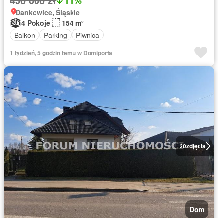
450 000 zł
11%
Dankowice, Śląskie
4 Pokoje
154 m²
Balkon
Parking
Piwnica
1 tydzień, 5 godzin temu w Domiporta
20
zdjęcia
Dom