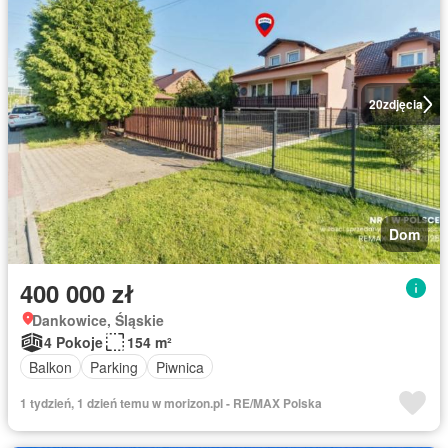
20
zdjęcia
Dom
400 000 zł
Dankowice, Śląskie
4 Pokoje
154 m²
Balkon
Parking
Piwnica
1 tydzień, 1 dzień temu w morizon.pl - RE/MAX Polska