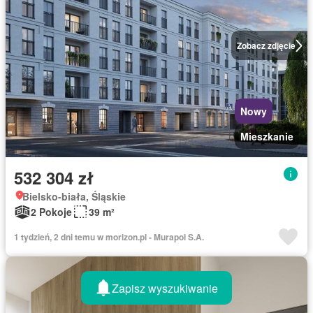
Zobacz zdjęcie
Nowy
Mieszkanie
532 304 zł
Bielsko-biała, Śląskie
2 Pokoje
39 m²
1 tydzień, 2 dni temu w morizon.pl - Murapol S.A.
Zapisz wyszukiwanie