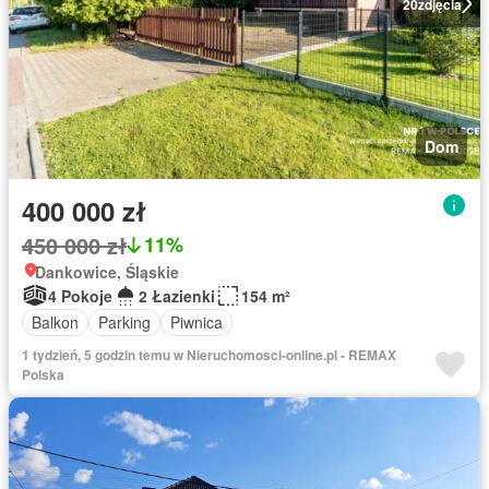
20
zdjęcia
Dom
400 000 zł
450 000 zł
11%
Dankowice, Śląskie
4 Pokoje
2 Łazienki
154 m²
Balkon
Parking
Piwnica
1 tydzień, 5 godzin temu w Nieruchomosci-online.pl - REMAX
Polska