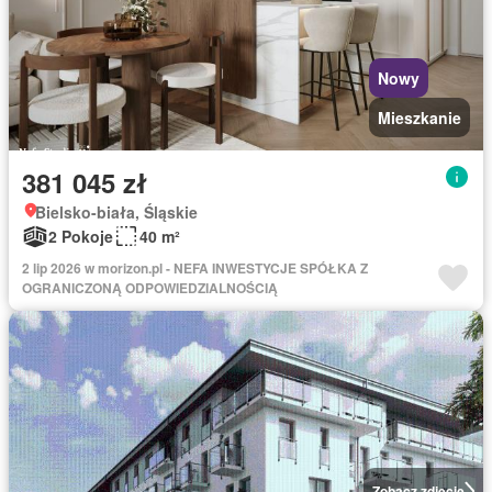
Nowy
Mieszkanie
381 045 zł
Bielsko-biała, Śląskie
2 Pokoje
40 m²
2 lip 2026 w morizon.pl - NEFA INWESTYCJE SPÓŁKA Z
OGRANICZONĄ ODPOWIEDZIALNOŚCIĄ
Zobacz zdjęcie