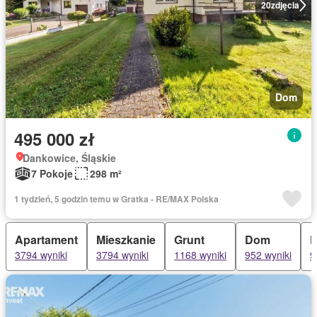
20
zdjęcia
Dom
495 000 zł
Dankowice, Śląskie
7 Pokoje
298 m²
1 tydzień, 5 godzin temu w Gratka - RE/MAX Polska
Apartament
Mieszkanie
Grunt
Dom
D
3794 wyniki
3794 wyniki
1168 wyniki
952 wyniki
9