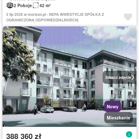
2 Pokoje
42 m²
2 lip 2026 w morizon.pl - NEFA INWESTYCJE SPÓŁKA Z
OGRANICZONĄ ODPOWIEDZIALNOŚCIĄ
Zobacz zdjęcie
Nowy
Mieszkanie
388 360 zł