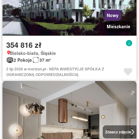
Nowy
Mieszkanie
354 816 zł
Bielsko-biała, Śląskie
2 Pokoje
37 m²
2 lip 2026 w morizon.pl - NEFA INWESTYCJE SPÓŁKA Z
OGRANICZONĄ ODPOWIEDZIALNOŚCIĄ
Zobacz zdjęcie