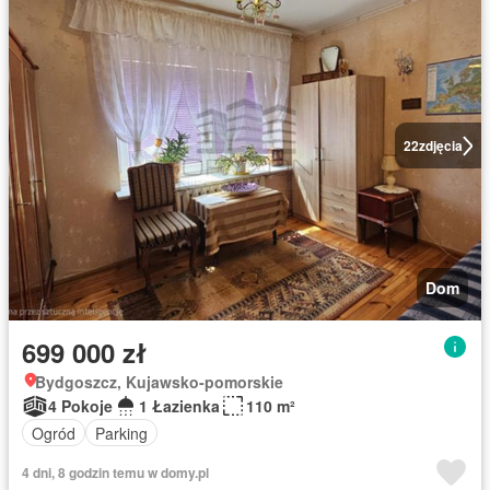
22
zdjęcia
Dom
699 000 zł
Bydgoszcz, Kujawsko-pomorskie
4 Pokoje
1 Łazienka
110 m²
Ogród
Parking
4 dni, 8 godzin temu w domy.pl