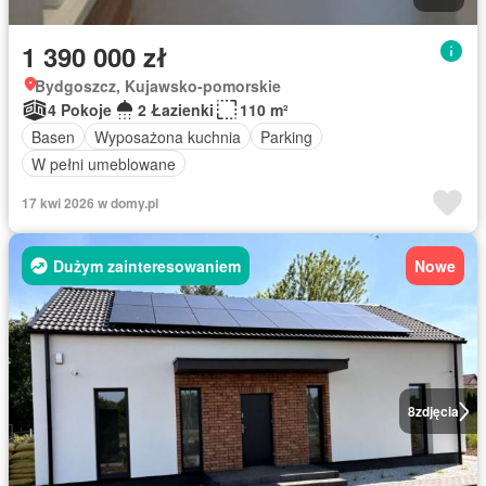
1 390 000 zł
Bydgoszcz, Kujawsko-pomorskie
4 Pokoje
2 Łazienki
110 m²
Basen
Wyposażona kuchnia
Parking
W pełni umeblowane
17 kwi 2026 w domy.pl
Dużym zainteresowaniem
Nowe
8
zdjęcia