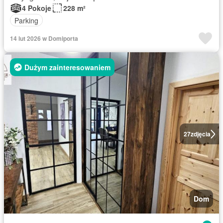
4 Pokoje
228 m²
Parking
14 lut 2026 w Domiporta
Dużym zainteresowaniem
27
zdjęcia
Dom