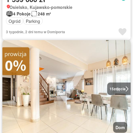
Osielsko, Kujawsko-pomorskie
4 Pokoje
248 m²
Ogród
Parking
3 tygodnie, 2 dni temu w Domiporta
15
zdjęcia
Dom