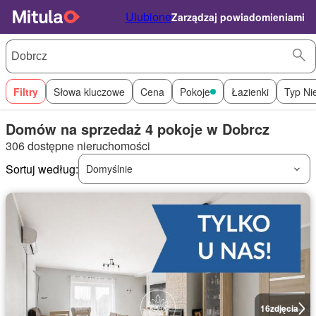
Ulubione
Zarządzaj powiadomieniami
Filtry
Słowa kluczowe
Cena
Pokoje
Łazienki
Typ Ni
Domów na sprzedaż 4 pokoje w Dobrcz
306 dostępne nieruchomości
Sortuj według:
Domyślnie
16
zdjęcia