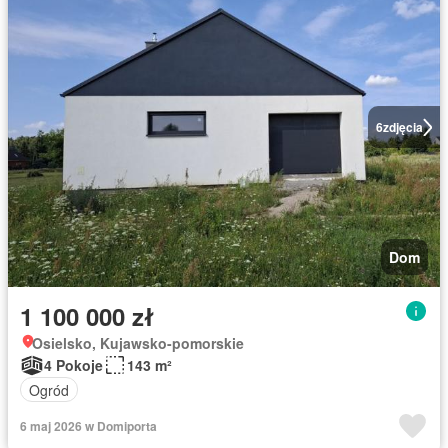
6
zdjęcia
Dom
1 100 000 zł
Osielsko, Kujawsko-pomorskie
4 Pokoje
143 m²
Ogród
6 maj 2026 w Domiporta