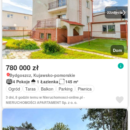
22
zdjęcia
Dom
780 000 zł
Bydgoszcz, Kujawsko-pomorskie
4 Pokoje
1 Łazienka
145 m²
Ogród
Taras
Balkon
Parking
Piwnica
3 dni, 8 godzin temu w Nieruchomosci-online.pl -
NIERUCHOMOŚCI APARTAMENT Sp. z o. o.