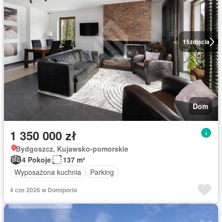
15
zdjęcia
Dom
1 350 000 zł
Bydgoszcz, Kujawsko-pomorskie
4 Pokoje
137 m²
Wyposażona kuchnia
Parking
4 cze 2026 w Domiporta