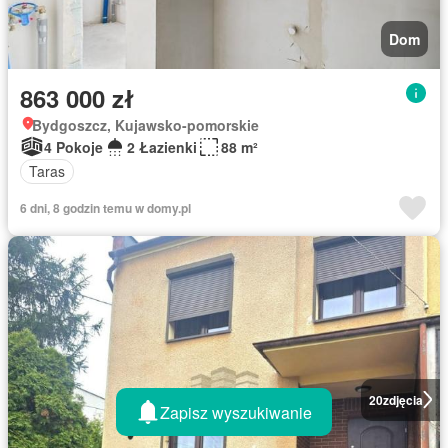
Dom
863 000 zł
Bydgoszcz, Kujawsko-pomorskie
4 Pokoje
2 Łazienki
88 m²
Taras
6 dni, 8 godzin temu w domy.pl
20
zdjęcia
Zapisz wyszukiwanie