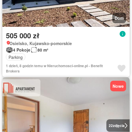
Dom
505 000 zł
Osielsko, Kujawsko-pomorskie
4 Pokoje
80 m²
Parking
1 dzień, 8 godzin temu w Nieruchomosci-online.pl - Benefit
Brokers
Nowe
22
zdjęcia