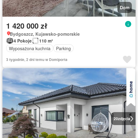
Dom
1 420 000 zł
Bydgoszcz, Kujawsko-pomorskie
4 Pokoje
110 m²
Wyposażona kuchnia
Parking
3 tygodnie, 2 dni temu w Domiporta
20
zdjęcia