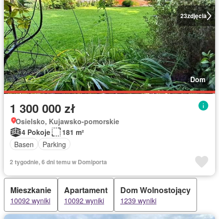
23
zdjęcia
Dom
1 300 000 zł
Osielsko, Kujawsko-pomorskie
4 Pokoje
181 m²
Basen
Parking
2 tygodnie, 6 dni temu w Domiporta
Mieszkanie
Apartament
Dom Wolnostojący
10092 wyniki
10092 wyniki
1239 wyniki