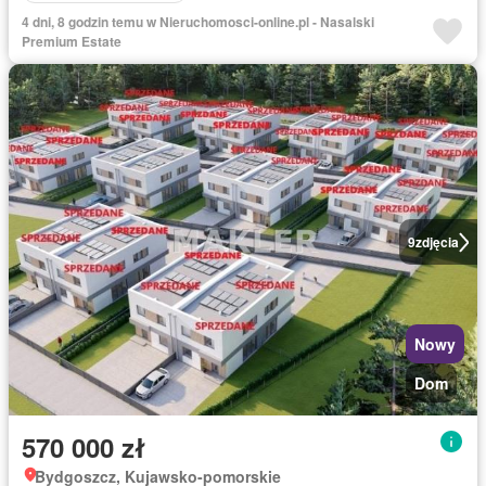
4 dni, 8 godzin temu w Nieruchomosci-online.pl - Nasalski
Premium Estate
9
zdjęcia
Nowy
Dom
570 000 zł
Bydgoszcz, Kujawsko-pomorskie