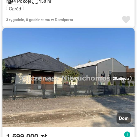
4 Pokoje
150 m²
Ogród
3 tygodnie, 8 godzin temu w Domiporta
20
zdjęcia
Dom
1 599 000 zł