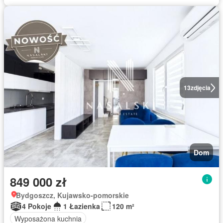
13
zdjęcia
Dom
849 000 zł
Bydgoszcz, Kujawsko-pomorskie
4 Pokoje
1 Łazienka
120 m²
Wyposażona kuchnia