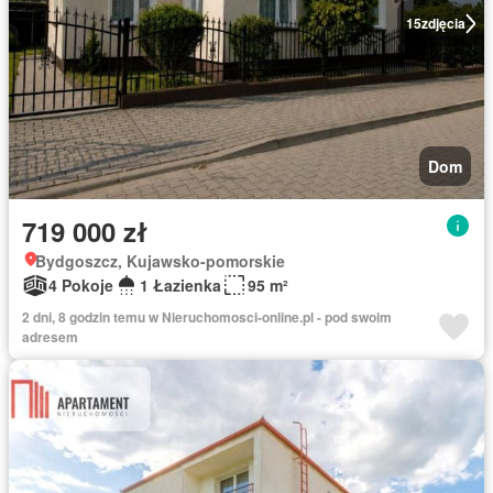
15
zdjęcia
Dom
719 000 zł
Bydgoszcz, Kujawsko-pomorskie
4 Pokoje
1 Łazienka
95 m²
2 dni, 8 godzin temu w Nieruchomosci-online.pl - pod swoim
adresem