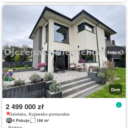
9
zdjęcia
Dom
2 499 000 zł
Osielsko, Kujawsko-pomorskie
4 Pokoje
186 m²
Parking