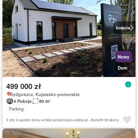
8
zdjęcia
Nowy
Dom
499 000 zł
Bydgoszcz, Kujawsko-pomorskie
4 Pokoje
80 m²
Parking
3 dni, 8 godzin temu w Nieruchomosci-online.pl - Benefit Brokers