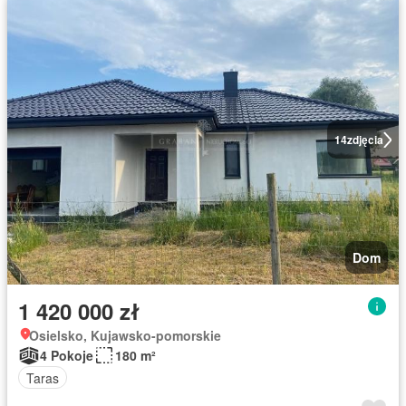
14
zdjęcia
Dom
1 420 000 zł
Osielsko, Kujawsko-pomorskie
4 Pokoje
180 m²
Taras