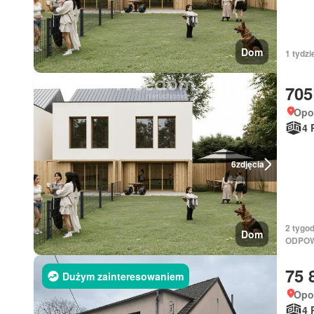
Dom
1 tydzi
705
Opol
4 
6
zdjęcia
2 tygo
Dom
ODPOW
75 
Dużym zainteresowaniem
Opol
4 