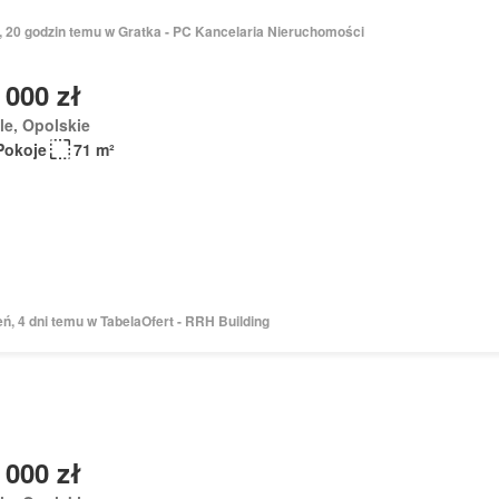
ń, 20 godzin temu w Gratka - PC Kancelaria Nieruchomości
 000 zł
e, Opolskie
Pokoje
71 m²
eń, 4 dni temu w TabelaOfert - RRH Building
 000 zł