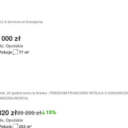
eń, 6 dni temu w Domiporta
 000 zł
e, Opolskie
Pokoje
77 m²
dnie, 20 godzin temu w Gratka - FREEDOM FRANCHISE SPÓŁKA Z OGRANICZ
IEDZIALNOŚCIĄ
820 zł
89 200 zł
15%
e, Opolskie
Pokoje
203 m²