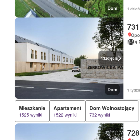
Dom
1 dzie
731
Opol
4 
13
zdjęcia
Dom
1 tydzi
Mieszkanie
Apartament
Dom Wolnostojący
1525 wyniki
1522 wyniki
732 wyniki
728