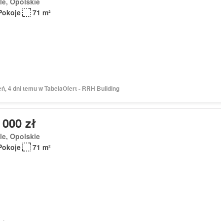
e, Opolskie
Pokoje
71 m²
eń, 4 dni temu w TabelaOfert - RRH Building
 000 zł
e, Opolskie
Pokoje
71 m²