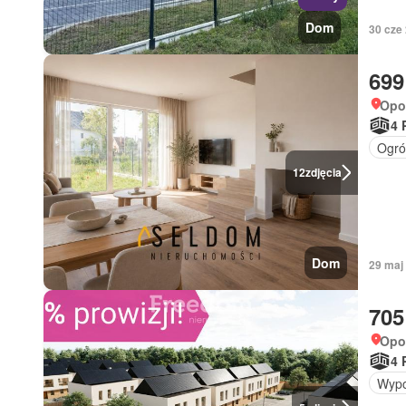
Dom
30 cze
699
Opol
4 
Ogró
12
zdjęcia
Dom
29 maj
705
Opol
4 
Wypo