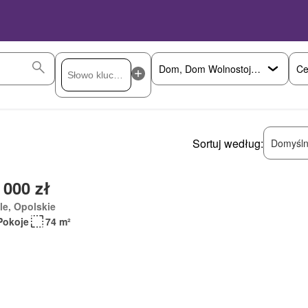
Ce
Sortuj według:
Domyśln
 000 zł
e, Opolskie
Pokoje
74 m²