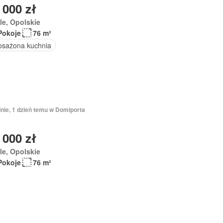
 000 zł
e, Opolskie
Pokoje
76 m²
sażona kuchnia
nie, 1 dzień temu w Domiporta
 000 zł
le, Opolskie
Pokoje
76 m²