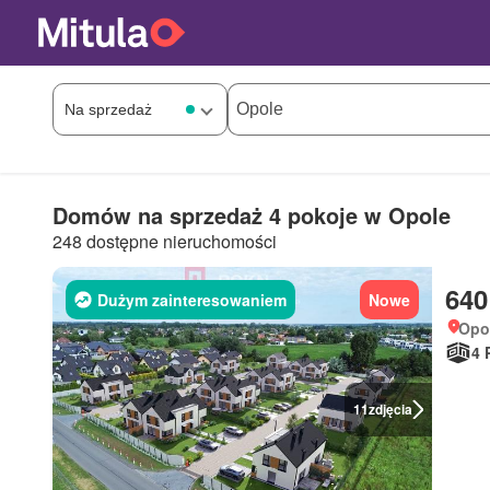
Domów na sprzedaż 4 pokoje w Opole
248 dostępne nieruchomości
640
Dużym zainteresowaniem
Nowe
Opol
4 
11
zdjęcia