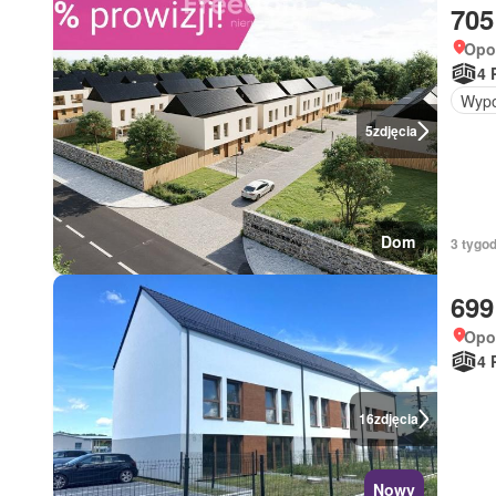
705
Opol
4 
Wypo
5
zdjęcia
Dom
3 tygod
699
Opo
4 
16
zdjęcia
Nowy