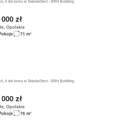
eń, 4 dni temu w TabelaOfert - RRH Building
 000 zł
e, Opolskie
Pokoje
71 m²
eń, 4 dni temu w TabelaOfert - RRH Building
 000 zł
e, Opolskie
Pokoje
76 m²