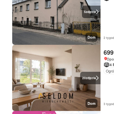
5
zdjęcia
Dom
2 tygod
699
Opol
4 
Ogró
20
zdjęcia
Dom
3 tygo