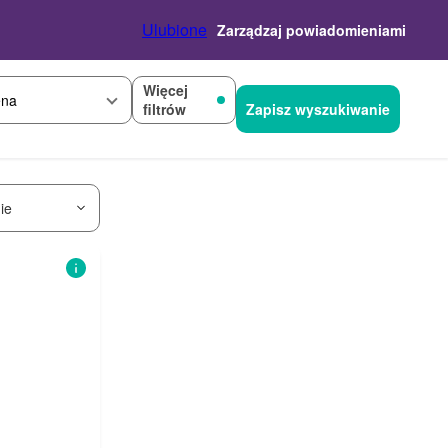
Ulubione
Zarządzaj powiadomieniami
Więcej
na
filtrów
Zapisz wyszukiwanie
ie