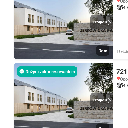
Opol
4 
13
zdjęcia
Dom
1 tydzi
721
Dużym zainteresowaniem
Opol
4 
13
zdjęcia