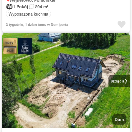
Wejherowo, Pomorskie
1 Pokój
294 m²
Wyposażona kuchnia
3 tygodnie, 1 dzień temu w Domiporta
8
zdjęcia
Dom