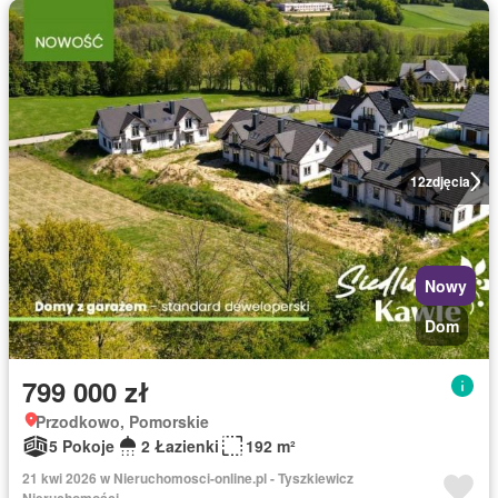
12
zdjęcia
Nowy
Dom
799 000 zł
Przodkowo, Pomorskie
5 Pokoje
2 Łazienki
192 m²
21 kwi 2026 w Nieruchomosci-online.pl - Tyszkiewicz