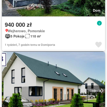
Dom
940 000 zł
Wejherowo, Pomorskie
5 Pokoje
110 m²
1 tydzień, 7 godzin temu w Domiporta
10
zdjęcia