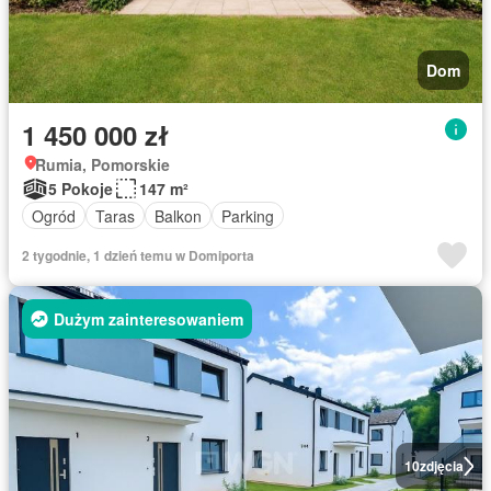
Dom
1 450 000 zł
Rumia, Pomorskie
5 Pokoje
147 m²
Ogród
Taras
Balkon
Parking
2 tygodnie, 1 dzień temu w Domiporta
Dużym zainteresowaniem
10
zdjęcia