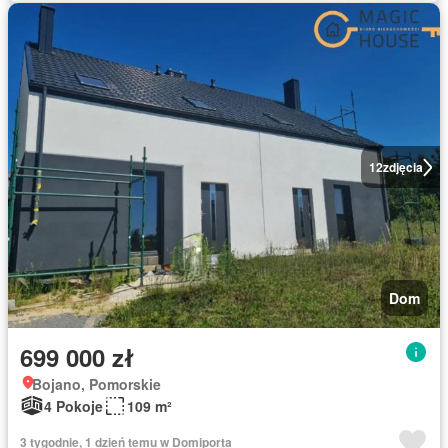
12
zdjęcia
Dom
699 000 zł
Bojano, Pomorskie
4 Pokoje
109 m²
3 tygodnie, 1 dzień temu w Domiporta