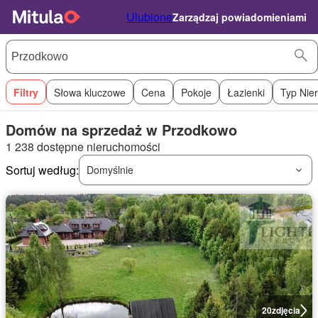
Ulubione
Zarządzaj powiadomieniami
Filtry
Słowa kluczowe
Cena
Pokoje
Łazienki
Typ Nie
Domów na sprzedaż w Przodkowo
1 238 dostępne nieruchomości
Sortuj według:
Domyślnie
20
zdjęcia