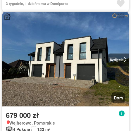
3 tygodnie, 1 dzień temu w Domiporta
8
zdjęcia
Dom
679 000 zł
Wejherowo, Pomorskie
4 Pokoje
123 m²