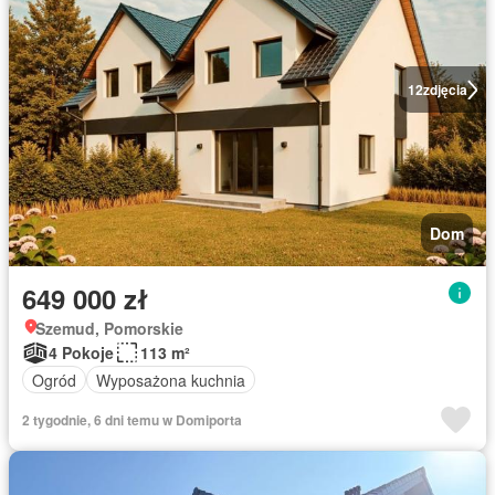
12
zdjęcia
Dom
649 000 zł
Szemud, Pomorskie
4 Pokoje
113 m²
Ogród
Wyposażona kuchnia
2 tygodnie, 6 dni temu w Domiporta