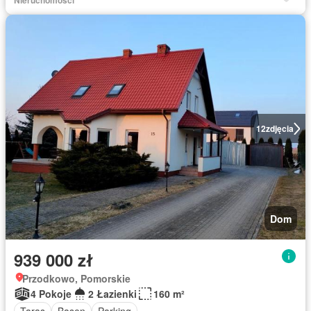
Nieruchomości
12
zdjęcia
Dom
939 000 zł
Przodkowo, Pomorskie
4 Pokoje
2 Łazienki
160 m²
Taras
Basen
Parking