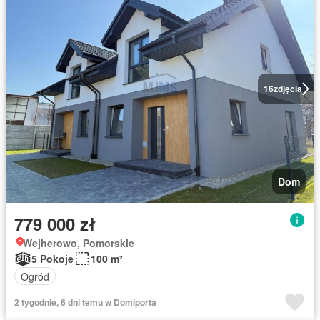
16
zdjęcia
Dom
779 000 zł
Wejherowo, Pomorskie
5 Pokoje
100 m²
Ogród
2 tygodnie, 6 dni temu w Domiporta