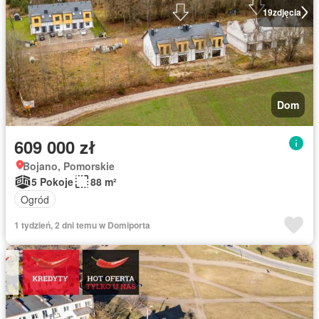
19
zdjęcia
Dom
609 000 zł
Bojano, Pomorskie
5 Pokoje
88 m²
Ogród
1 tydzień, 2 dni temu w Domiporta