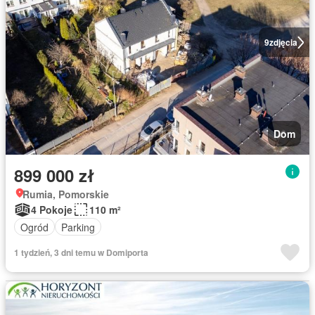
9
zdjęcia
Dom
899 000 zł
Rumia, Pomorskie
4 Pokoje
110 m²
Ogród
Parking
1 tydzień, 3 dni temu w Domiporta