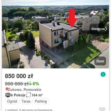
20
zdjęcia
Dom
850 000 zł
900 000 zł
6%
Żukowo, Pomorskie
6 Pokoje
164 m²
Ogród
Taras
Parking
1 tydzień, 3 dni temu w Domiporta