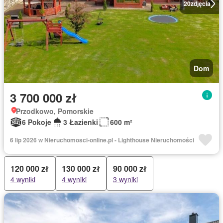
20
zdjęcia
Dom
3 700 000 zł
Przodkowo, Pomorskie
6 Pokoje
3 Łazienki
600 m²
6 lip 2026 w Nieruchomosci-online.pl - Lighthouse Nieruchomości
120 000 zł
130 000 zł
90 000 zł
4 wyniki
4 wyniki
3 wyniki