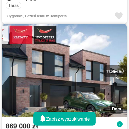
Taras
3 tygodnie, 1 dzień temu w Domiporta
11
zdjęcia
Dom
Zapisz wyszukiwanie
869 000 zł