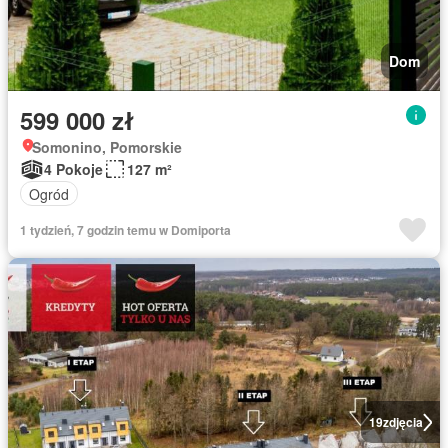
Dom
599 000 zł
Somonino, Pomorskie
4 Pokoje
127 m²
Ogród
1 tydzień, 7 godzin temu w Domiporta
19
zdjęcia