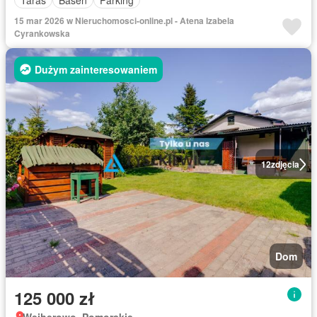
15 mar 2026 w Nieruchomosci-online.pl - Atena Izabela
Cyrankowska
Dużym zainteresowaniem
12
zdjęcia
Dom
125 000 zł