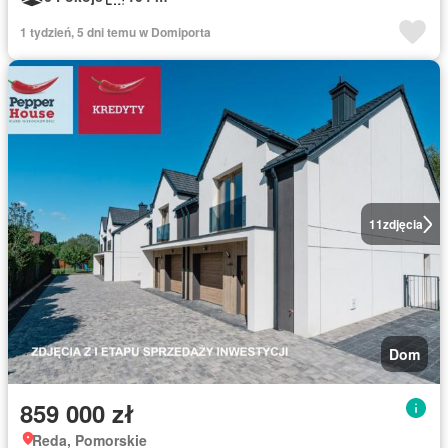
1 tydzień, 5 dni temu w Domiporta
11
zdjęcia
Dom
859 000 zł
Reda, Pomorskie