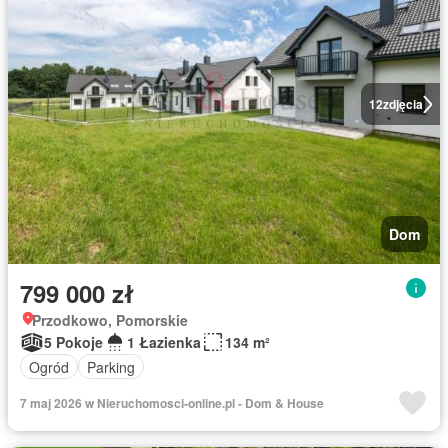
12
zdjęcia
Dom
799 000 zł
Przodkowo, Pomorskie
5 Pokoje
1 Łazienka
134 m²
Ogród
Parking
7 maj 2026 w Nieruchomosci-online.pl - Dom & House