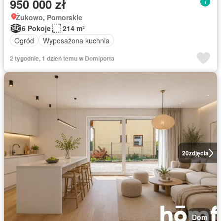
950 000 zł
Żukowo, Pomorskie
6 Pokoje
214 m²
Ogród
Wyposażona kuchnia
2 tygodnie, 1 dzień temu w Domiporta
20
zdjęcia
Dom