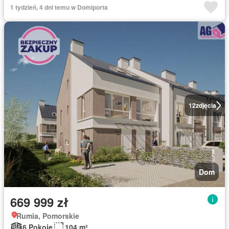
1 tydzień, 4 dni temu w Domiporta
12
zdjęcia
Dom
669 999 zł
Rumia, Pomorskie
6 Pokoje
104 m²