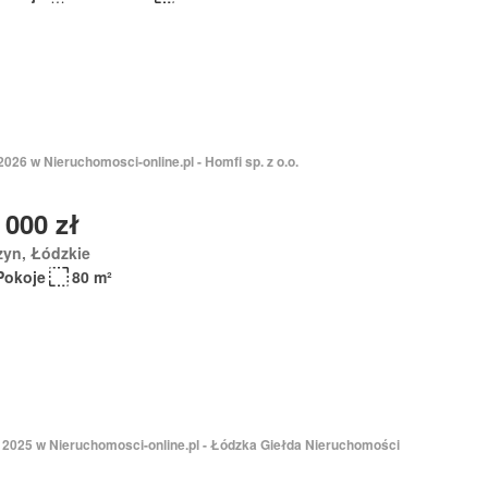
2026 w Nieruchomosci-online.pl - Homfi sp. z o.o.
 000 zł
zyn, Łódzkie
Pokoje
80 m²
 2025 w Nieruchomosci-online.pl - Łódzka Giełda Nieruchomości