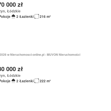
70 000 zł
zyn, Łódzkie
Pokoje
2 Łazienki
216 m²
 2026 w Nieruchomosci-online.pl - MUVON Nieruchomości
30 000 zł
zyn, Łódzkie
Pokoje
2 Łazienki
222 m²