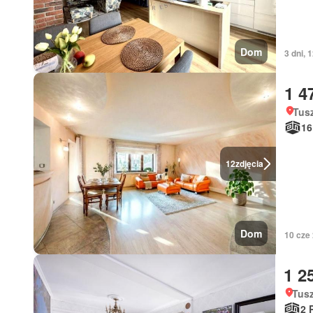
Dom
3 dni, 
1 4
Tus
16
12
zdjęcia
Dom
10 cze 
1 2
Tusz
2 