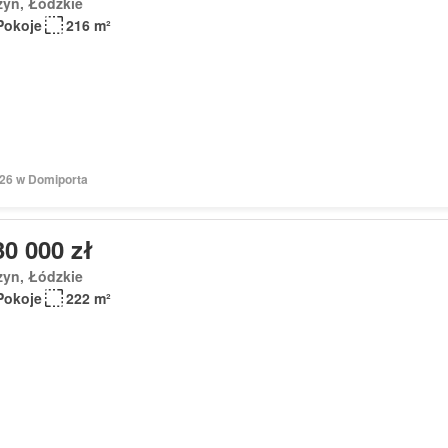
zyn, Łódzkie
Pokoje
216 m²
026 w Domiporta
30 000 zł
zyn, Łódzkie
Pokoje
222 m²