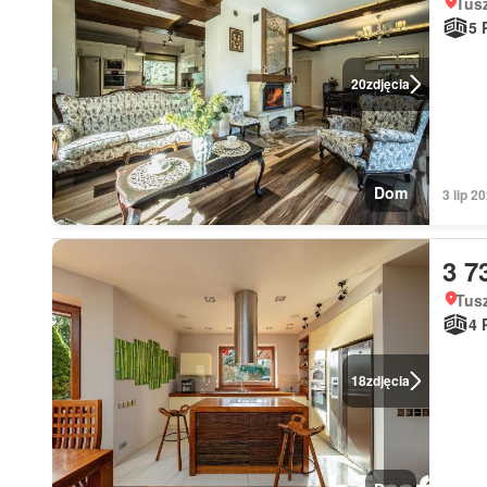
Tus
5 
20
zdjęcia
Dom
3 lip 2
3 7
Tus
4 
18
zdjęcia