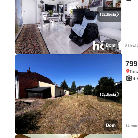
12
zdjęcia
Dom
21 kwi 
799
Tus
4 
12
zdjęcia
Dom
14 mar