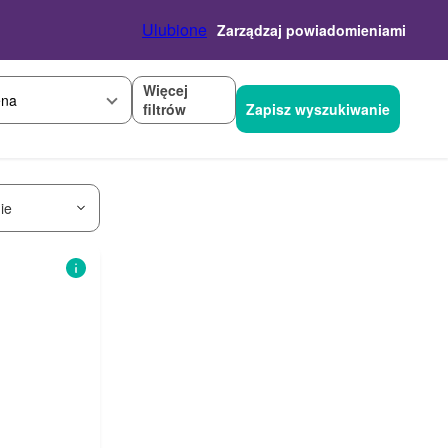
Ulubione
Zarządzaj powiadomieniami
Więcej
na
filtrów
Zapisz wyszukiwanie
ie