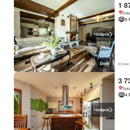
1 8
Tus
5 
12
zdjęcia
Dom
23 kwi
3 7
Tus
4 
12
zdjęcia