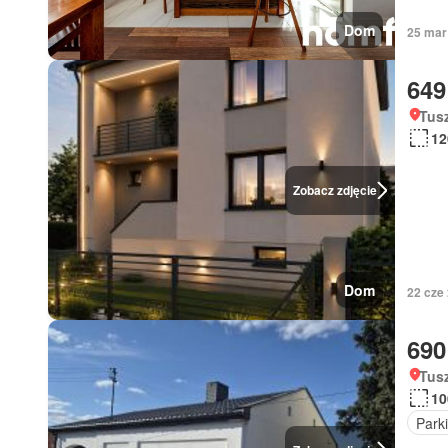
Dom
25 mar 
649
Tus
12
Zobacz zdjęcie
Dom
22 cze
690
Tus
10
Park