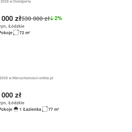
 2026 w Domiporta
 000 zł
530 000 zł
2%
zyn, Łódzkie
Pokoje
72 m²
 2026 w Nieruchomosci-online.pl
 000 zł
zyn, Łódzkie
Pokoje
1 Łazienka
77 m²