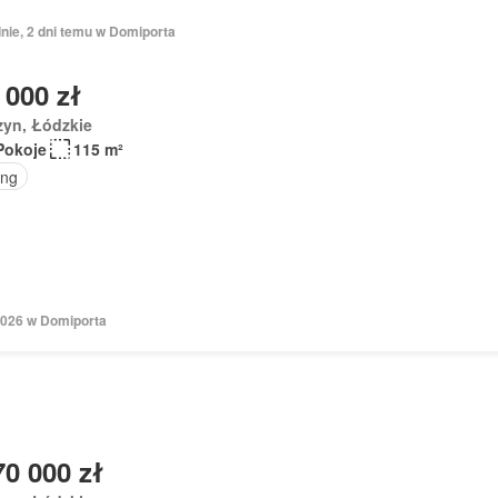
nie, 2 dni temu w Domiporta
 000 zł
zyn, Łódzkie
Pokoje
115 m²
ing
2026 w Domiporta
70 000 zł