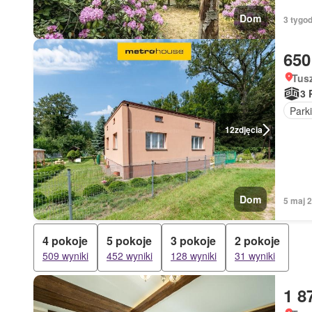
Dom
3 tygod
650
Tus
3 
Park
12
zdjęcia
Dom
5 maj 
4 pokoje
5 pokoje
3 pokoje
2 pokoje
509 wyniki
452 wyniki
128 wyniki
31 wyniki
1 8