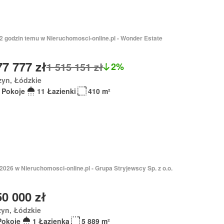
12 godzin temu w Nieruchomosci-online.pl - Wonder Estate
77 777 zł
1 515 151 zł
2%
zyn, Łódzkie
 Pokoje
11 Łazienki
410 m²
2026 w Nieruchomosci-online.pl - Grupa Stryjewscy Sp. z o.o.
50 000 zł
yn, Łódzkie
Pokoje
1 Łazienka
5 889 m²