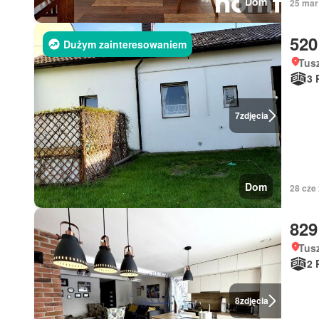
Dom
25 mar
520
Dużym zainteresowaniem
Tus
3 
7
zdjęcia
Dom
28 cze
829
Tus
2 
8
zdjęcia