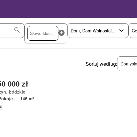
Ce
Sortuj według:
Domyśln
50 000 zł
zyn, Łódzkie
Pokoje
145 m²
d