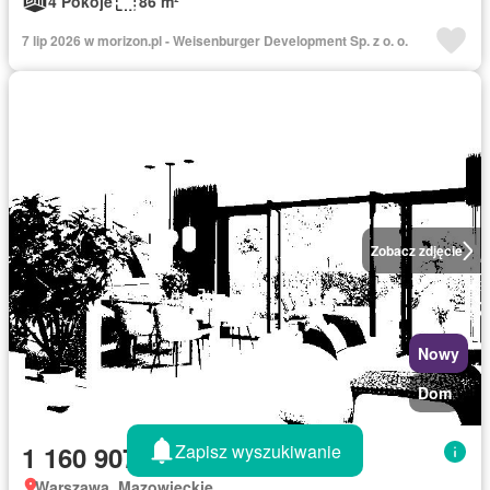
4 Pokoje
86 m²
7 lip 2026 w morizon.pl - Weisenburger Development Sp. z o. o.
Zobacz zdjęcie
Nowy
Dom
Zapisz wyszukiwanie
1 160 907 zł
Warszawa, Mazowieckie