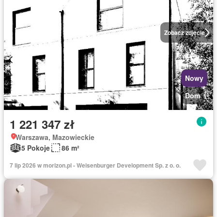
Zobacz zdjęcie
Nowy
Dom
1 221 347 zł
Warszawa, Mazowieckie
5 Pokoje
86 m²
7 lip 2026 w morizon.pl - Weisenburger Development Sp. z o. o.