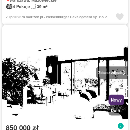
Warszawa, Mazowieckie
4 Pokoje
39 m²
7 lip 2026 w morizon.pl - Weisenburger Development Sp. z o. o.
Zobacz zdjęcie
Nowy
Dom
850 000 zł