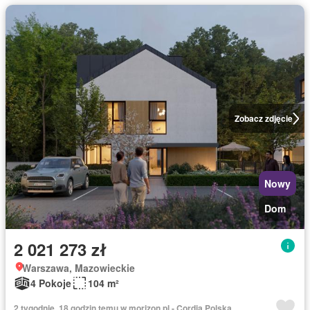
Zobacz zdjęcie
Nowy
Dom
2 021 273 zł
Warszawa, Mazowieckie
4 Pokoje
104 m²
2 tygodnie, 18 godzin temu w morizon.pl - Cordia Polska