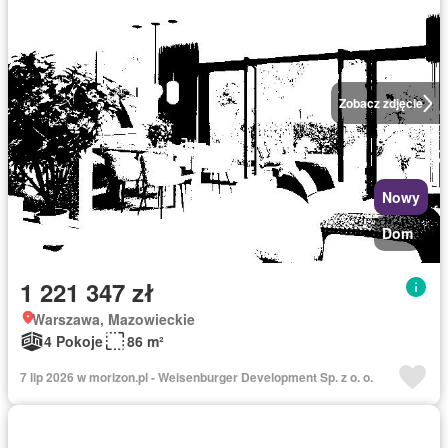
Zobacz zdjęcie
Nowy
Dom
1 221 347 zł
Warszawa, Mazowieckie
4 Pokoje
86 m²
7 lip 2026 w morizon.pl - Weisenburger Development Sp. z o. o.