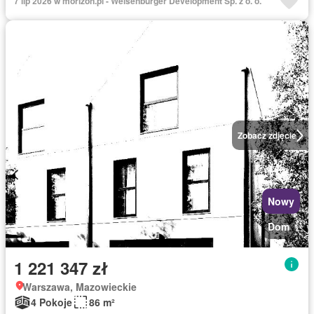
7 lip 2026 w morizon.pl - Weisenburger Development Sp. z o. o.
Zobacz zdjęcie
Nowy
Dom
1 221 347 zł
Warszawa, Mazowieckie
4 Pokoje
86 m²