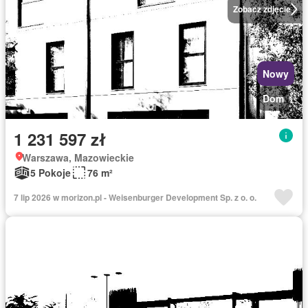
Zobacz zdjęcie
Nowy
Dom
1 231 597 zł
Warszawa, Mazowieckie
5 Pokoje
76 m²
7 lip 2026 w morizon.pl - Weisenburger Development Sp. z o. o.