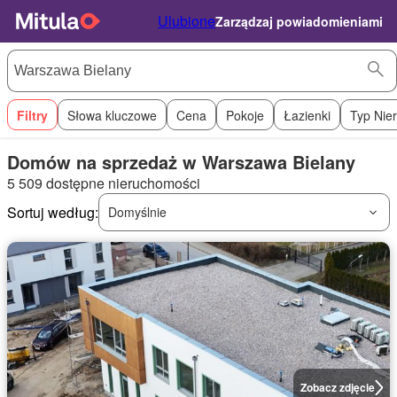
Ulubione
Zarządzaj powiadomieniami
Filtry
Słowa kluczowe
Cena
Pokoje
Łazienki
Typ Nie
Domów na sprzedaż w Warszawa Bielany
5 509 dostępne nieruchomości
Sortuj według:
Domyślnie
Zobacz zdjęcie