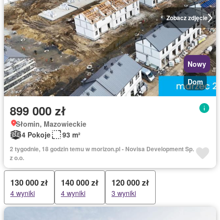
Zobacz zdjęcie
Nowy
Dom
899 000 zł
Słomin, Mazowieckie
4 Pokoje
93 m²
2 tygodnie, 18 godzin temu w morizon.pl - Novisa Development Sp.
z o.o.
130 000 zł
140 000 zł
120 000 zł
4 wyniki
4 wyniki
3 wyniki