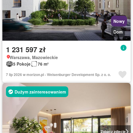
Nowy
Dom
1 231 597 zł
Warszawa, Mazowieckie
5 Pokoje
76 m²
7 lip 2026 w morizon.pl - Weisenburger Development Sp. z o. o.
Dużym zainteresowaniem
Zobacz zdjęcie