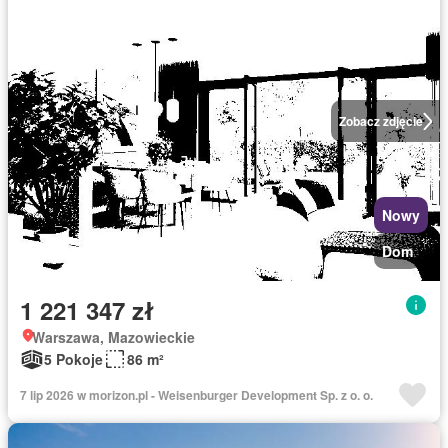
Zobacz zdjęcie
Nowy
Dom
1 221 347 zł
Warszawa, Mazowieckie
5 Pokoje
86 m²
7 lip 2026 w morizon.pl - Weisenburger Development Sp. z o. o.