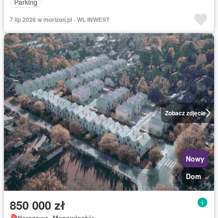
Parking
7 lip 2026 w morizon.pl - WL INWEST
Zobacz zdjęcie
Nowy
Dom
850 000 zł