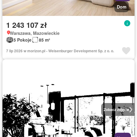
Dom
1 243 107 zł
Warszawa, Mazowieckie
5 Pokoje
85 m²
7 lip 2026 w morizon.pl - Weisenburger Development Sp. z o. o.
Zobacz zdjęcie