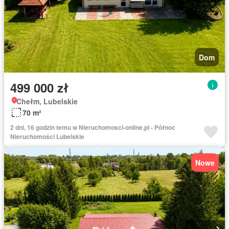
Dom
499 000 zł
Chełm, Lubelskie
70 m²
2 dni, 16 godzin temu w Nieruchomosci-online.pl - Północ
Nieruchomości Lubelskie
Nowe