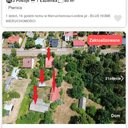
3 Pokoje
1 Łazienka
80 m²
Piwnica
1 dzień, 16 godzin temu w Nieruchomosci-online.pl - BLUE HOME
NIERUCHOMOŚCI
Zaktualizowane
21
zdjęcia
Dom