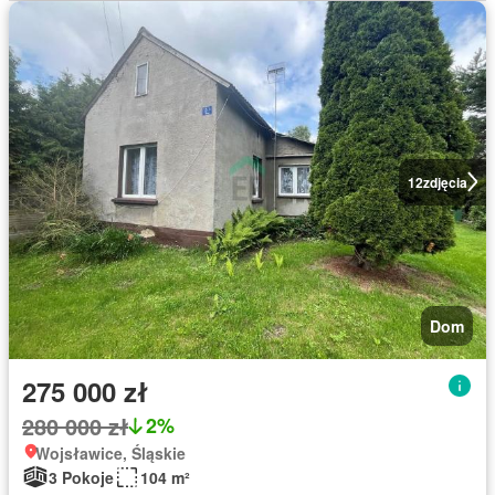
12
zdjęcia
Dom
275 000 zł
280 000 zł
2%
Wojsławice, Śląskie
3 Pokoje
104 m²