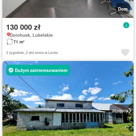
Dom
130 000 zł
Dorohusk, Lubelskie
71 m²
3 tygodnie, 2 dni temu w Lento
Dużym zainteresowaniem
20
zdjęcia