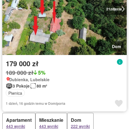
21
zdjęcia
Dom
179 000 zł
189 000 zł
5%
Dubienka, Lubelskie
3 Pokoje
80 m²
Piwnica
1 dzień, 16 godzin temu w Domiporta
Apartament
Mieszkanie
Dom
443 wyniki
443 wyniki
222 wyniki