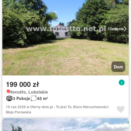
12
zdjęcia
Dom
199 000 zł
Horodło, Lubelskie
3 Pokoje
65 m²
19 cze 2026 w Oferty-dom.pl - To jest To, Biuro Nieruchomości
Maja Porowska