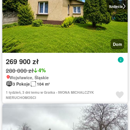
9
zdjęcia
Dom
269 900 zł
280 000 zł
4%
Wojsławice, Śląskie
3 Pokoje
104 m²
1 tydzień, 3 dni temu w Gratka - IWONA MICHALCZYK
NIERUCHOMOSCI