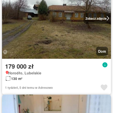
Zobacz zdjęcie
Dom
179 000 zł
Horodło, Lubelskie
130 m²
1 tydzień, 5 dni temu w Adresowo