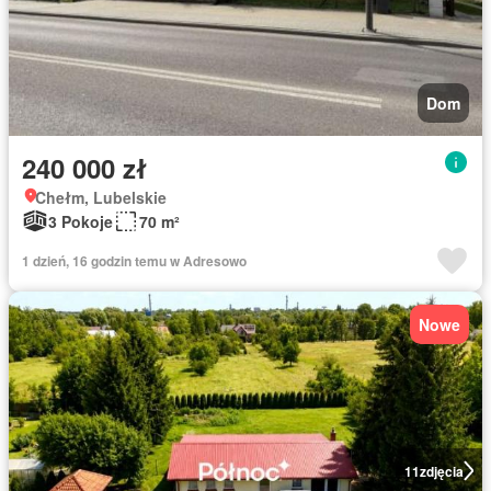
Dom
240 000 zł
Chełm, Lubelskie
3 Pokoje
70 m²
1 dzień, 16 godzin temu w Adresowo
Nowe
11
zdjęcia