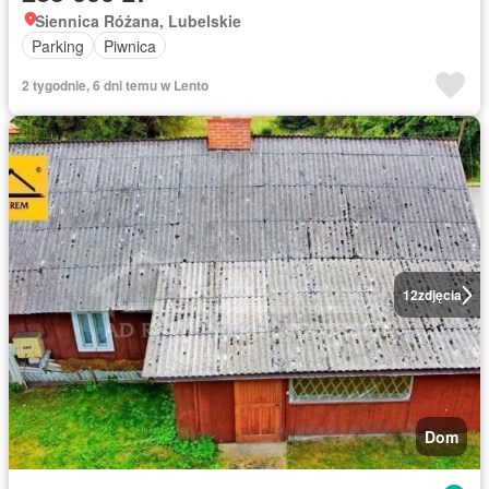
Siennica Różana, Lubelskie
Parking
Piwnica
2 tygodnie, 6 dni temu w Lento
12
zdjęcia
Dom