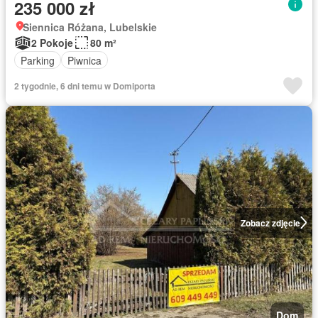
235 000 zł
Siennica Różana, Lubelskie
2 Pokoje
80 m²
Parking
Piwnica
2 tygodnie, 6 dni temu w Domiporta
Zobacz zdjęcie
Dom