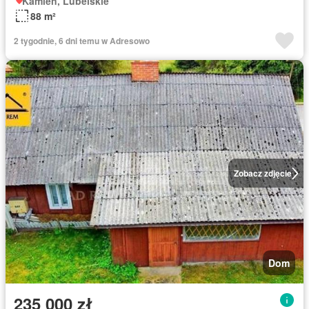
Kamień, Lubelskie
88 m²
2 tygodnie, 6 dni temu w Adresowo
Zobacz zdjęcie
Dom
235 000 zł