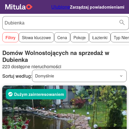
Ulubione
Zarządzaj powiadomieniami
Filtry
Słowa kluczowe
Cena
Pokoje
Łazienki
Typ Nie
Domów Wolnostojących na sprzedaż w
Dubienka
223 dostępne nieruchomości
Sortuj według:
Domyślnie
Dużym zainteresowaniem