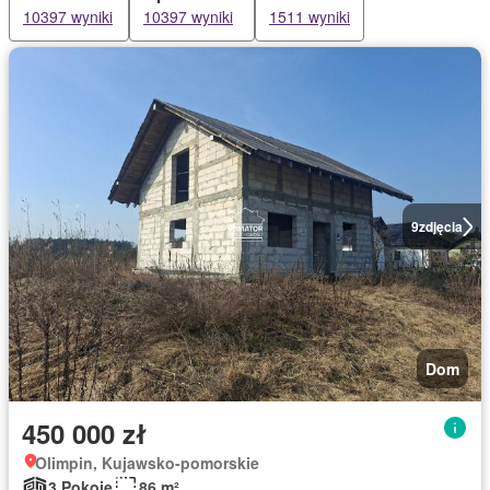
10397 wyniki
10397 wyniki
1511 wyniki
9
zdjęcia
Dom
450 000 zł
Olimpin, Kujawsko-pomorskie
3 Pokoje
86 m²