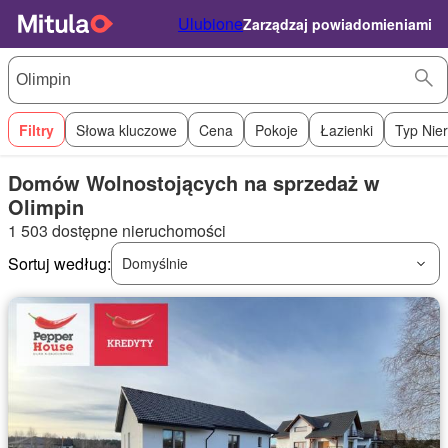
Ulubione
Zarządzaj powiadomieniami
Filtry
Słowa kluczowe
Cena
Pokoje
Łazienki
Typ Nie
Domów Wolnostojących na sprzedaż w
Olimpin
1 503 dostępne nieruchomości
Sortuj według:
Domyślnie