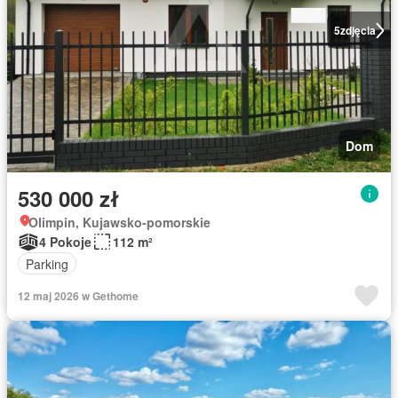
5
zdjęcia
Dom
530 000 zł
Olimpin, Kujawsko-pomorskie
4 Pokoje
112 m²
Parking
12 maj 2026 w Gethome