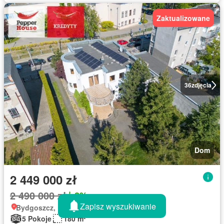
Zaktualizowane
36
zdjęcia
Dom
2 449 000 zł
2 490 000 zł
2%
Zapisz wyszukiwanie
Bydgoszcz, Kujawsko-pomorskie
5 Pokoje
180 m²