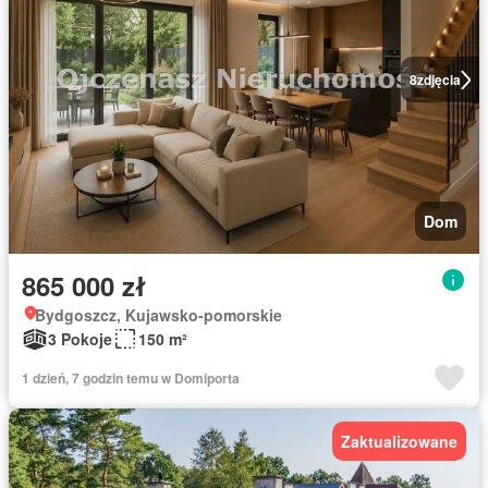
8
zdjęcia
Dom
865 000 zł
Bydgoszcz, Kujawsko-pomorskie
3 Pokoje
150 m²
1 dzień, 7 godzin temu w Domiporta
Zaktualizowane