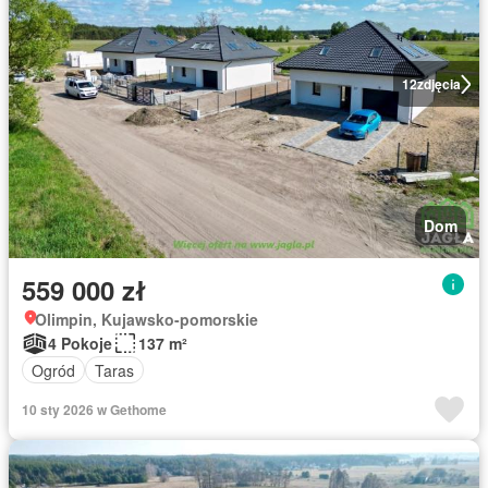
12
zdjęcia
Dom
559 000 zł
Olimpin, Kujawsko-pomorskie
4 Pokoje
137 m²
Ogród
Taras
10 sty 2026 w Gethome