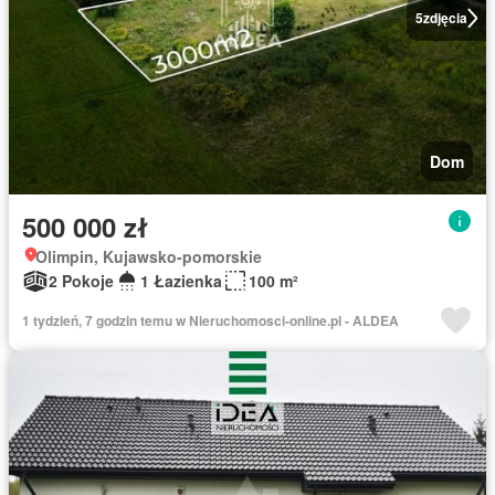
5
zdjęcia
Dom
500 000 zł
Olimpin, Kujawsko-pomorskie
2 Pokoje
1 Łazienka
100 m²
1 tydzień, 7 godzin temu w Nieruchomosci-online.pl - ALDEA