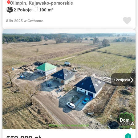
Olimpin, Kujawsko-pomorskie
2 Pokoje
100 m²
8 lis 2025 w Gethome
12
zdjęcia
Dom