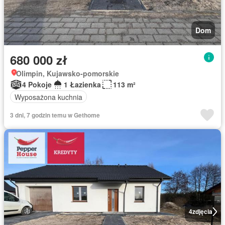
Dom
680 000 zł
Olimpin, Kujawsko-pomorskie
4 Pokoje
1 Łazienka
113 m²
Wyposażona kuchnia
3 dni, 7 godzin temu w Gethome
4
zdjęcia