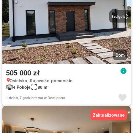
8
zdjęcia
Dom
505 000 zł
Osielsko, Kujawsko-pomorskie
4 Pokoje
80 m²
1 dzień, 7 godzin temu w Domiporta
Zaktualizowane