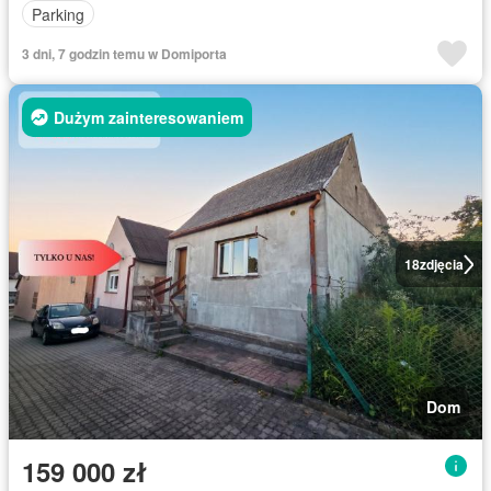
Parking
3 dni, 7 godzin temu w Domiporta
Dużym zainteresowaniem
18
zdjęcia
Dom
159 000 zł