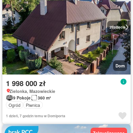
20
zdjęcia
Dom
1 998 000 zł
Zielonka, Mazowieckie
9 Pokoje
360 m²
Ogród
Piwnica
1 dzień, 7 godzin temu w Domiporta