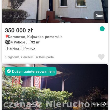
Dom
350 000 zł
Koronowo, Kujawsko-pomorskie
4 Pokoje
92 m²
Parking
Piwnica
3 tygodnie, 2 dni temu w Domiporta
Dużym zainteresowaniem
5
zdjęcia