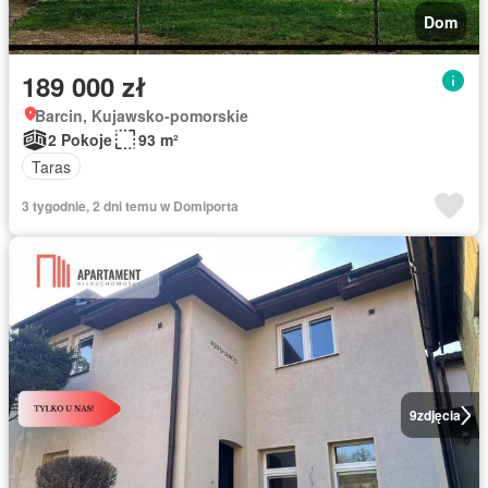
Dom
189 000 zł
Barcin, Kujawsko-pomorskie
2 Pokoje
93 m²
Taras
3 tygodnie, 2 dni temu w Domiporta
9
zdjęcia