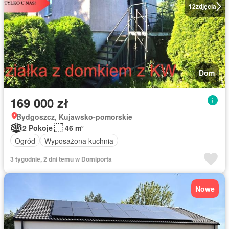
12
zdjęcia
Dom
169 000 zł
Bydgoszcz, Kujawsko-pomorskie
2 Pokoje
46 m²
Ogród
Wyposażona kuchnia
3 tygodnie, 2 dni temu w Domiporta
Nowe