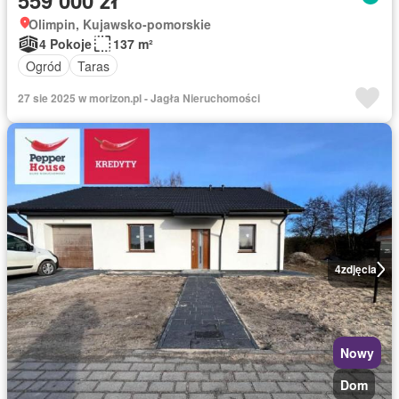
559 000 zł
Olimpin, Kujawsko-pomorskie
4 Pokoje
137 m²
Ogród
Taras
27 sie 2025 w morizon.pl - Jagła Nieruchomości
4
zdjęcia
Nowy
Dom