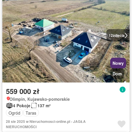
12
zdjęcia
Nowy
Dom
559 000 zł
Olimpin, Kujawsko-pomorskie
4 Pokoje
137 m²
Ogród
Taras
28 sie 2025 w Nieruchomosci-online.pl - JAGŁA
NIERUCHOMOŚCI