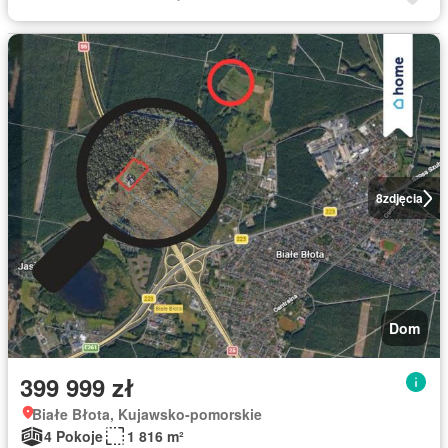
8
zdjęcia
Dom
399 999 zł
Białe Błota, Kujawsko-pomorskie
4 Pokoje
1 816 m²