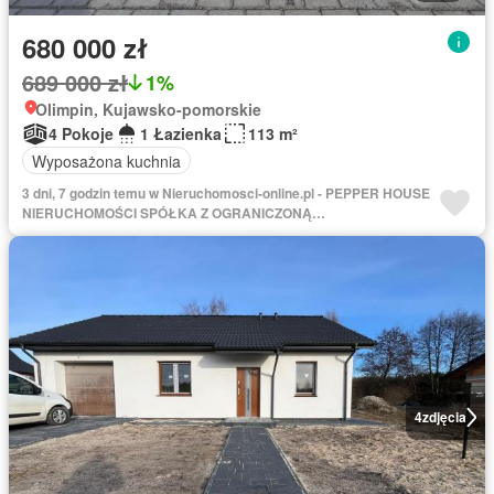
680 000 zł
689 000 zł
1%
Olimpin, Kujawsko-pomorskie
4 Pokoje
1 Łazienka
113 m²
Wyposażona kuchnia
3 dni, 7 godzin temu w Nieruchomosci-online.pl - PEPPER HOUSE
NIERUCHOMOŚCI SPÓŁKA Z OGRANICZONĄ
ODPOWIEDZIALNOŚCIĄ
4
zdjęcia