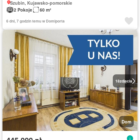
Szubin, Kujawsko-pomorskie
2 Pokoje
60 m²
6 dni, 7 godzin temu w Domiporta
18
zdjęcia
Dom