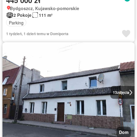
445 000 zł
Bydgoszcz, Kujawsko-pomorskie
2 Pokoje
111 m²
Parking
1 tydzień, 1 dzień temu w Domiporta
13
zdjęcia
Dom