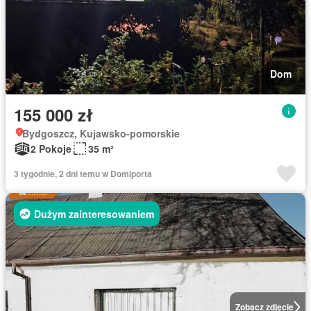
Dom
155 000 zł
Bydgoszcz, Kujawsko-pomorskie
2 Pokoje
35 m²
3 tygodnie, 2 dni temu w Domiporta
Dużym zainteresowaniem
Zobacz zdjęcie