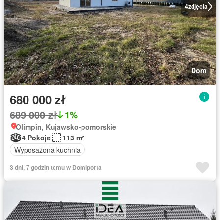
4
zdjęcia
Dom
680 000 zł
689 000 zł
1%
Olimpin, Kujawsko-pomorskie
4 Pokoje
113 m²
Wyposażona kuchnia
3 dni, 7 godzin temu w Domiporta