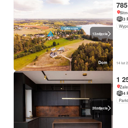
785
Sitn
3 
Wypo
12
zdjęcia
Dom
14 lut
1 2
Zale
4 
Park
20
zdjęcia