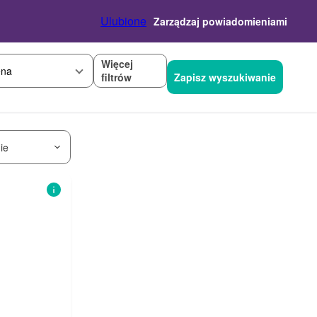
Ulubione
Zarządzaj powiadomieniami
Więcej
na
filtrów
Zapisz wyszukiwanie
ie