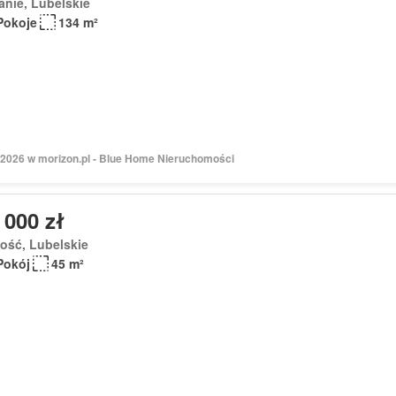
nie, Lubelskie
Pokoje
134 m²
 2026 w morizon.pl - Blue Home Nieruchomości
 000 zł
ość, Lubelskie
Pokój
45 m²