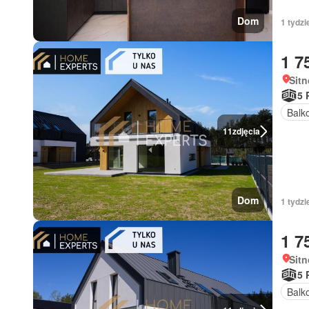
Dom
1 tydzi
1 7
Sitn
5 
Balk
11
zdjęcia
Dom
1 tydzi
1 7
Sitn
5 
Balk