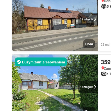
Ucha
5 
12
zdjęcia
Dom
22 maj
359
Dużym zainteresowaniem
Zam
1 
15
zdjęcia