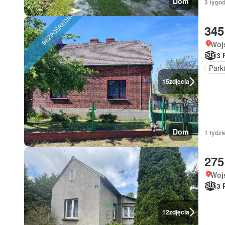
Dom
3 tygo
345
Wojs
3 
Park
15
zdjęcia
Dom
1 tydzi
275
Wojs
3 
12
zdjęcia