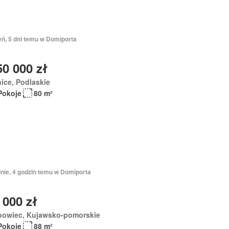
eń, 5 dni temu w Domiporta
50 000 zł
ice, Podlaskie
Pokoje
80 m²
dnie, 4 godzin temu w Domiporta
 000 zł
bowiec, Kujawsko-pomorskie
Pokoje
88 m²