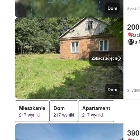
Dom
3 paź 
200
Rach
3 
Zobacz zdjęcie
Dom
2 tygo
Mieszkanie
Dom
Apartament
217 wyniki
217 wyniki
217 wyniki
390