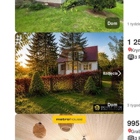
Dom
1 tydzi
1 2
Kryn
3 
8
zdjęcia
Dom
3 tygo
995
Gra
3 