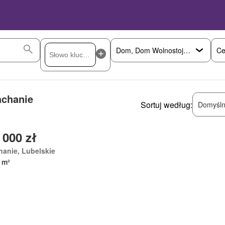
Ce
achanie
Sortuj według:
Domyśln
 000 zł
hanie, Lubelskie
 m²