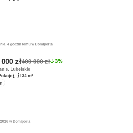
dnie, 4 godzin temu w Domiporta
 000 zł
400 000 zł
3%
nie, Lubelskie
Pokoje
134 m²
n
 2026 w Domiporta