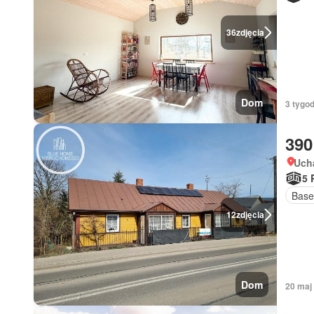
36
zdjęcia
Dom
3 tygo
390
Ucha
5 
Base
12
zdjęcia
Dom
20 maj