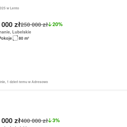
2025 w Lento
 000 zł
250 000 zł
20%
anie, Lubelskie
Pokoje
80 m²
dnie, 1 dzień temu w Adresowo
 000 zł
400 000 zł
3%