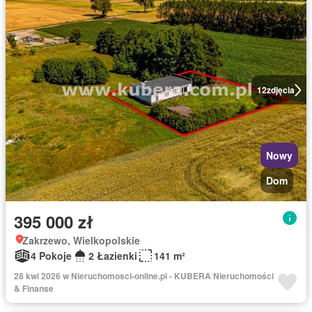
12
zdjęcia
Nowy
Dom
395 000 zł
Zakrzewo, Wielkopolskie
4 Pokoje
2 Łazienki
141 m²
28 kwi 2026 w Nieruchomosci-online.pl - KUBERA Nieruchomości
& Finanse