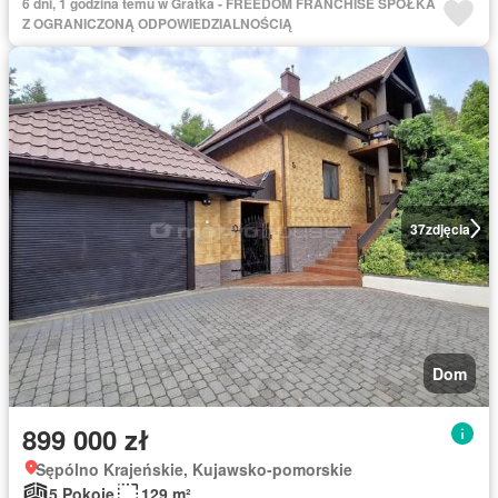
6 dni, 1 godzina temu w Gratka - FREEDOM FRANCHISE SPÓŁKA
Z OGRANICZONĄ ODPOWIEDZIALNOŚCIĄ
37
zdjęcia
Dom
899 000 zł
Sępólno Krajeńskie, Kujawsko-pomorskie
5 Pokoje
129 m²