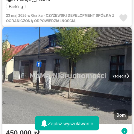
Parking
23 maj 2026 w Gratka - CZYŻEWSKI DEVELOPMENT SPÓŁKA Z
OGRANICZONĄ ODPOWIEDZIALNOŚCIĄ
7
zdjęcia
Dom
Zapisz wyszukiwanie
450 000 zł