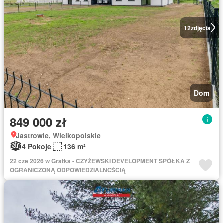
12
zdjęcia
Dom
849 000 zł
Jastrowie, Wielkopolskie
4 Pokoje
136 m²
22 cze 2026 w Gratka - CZYŻEWSKI DEVELOPMENT SPÓŁKA Z
OGRANICZONĄ ODPOWIEDZIALNOŚCIĄ