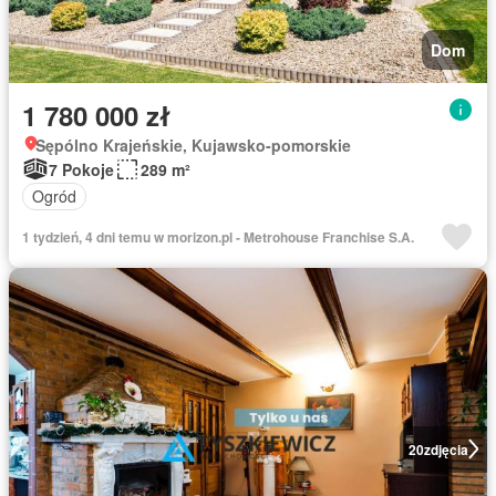
Dom
1 780 000 zł
Sępólno Krajeńskie, Kujawsko-pomorskie
7 Pokoje
289 m²
Ogród
1 tydzień, 4 dni temu w morizon.pl - Metrohouse Franchise S.A.
20
zdjęcia