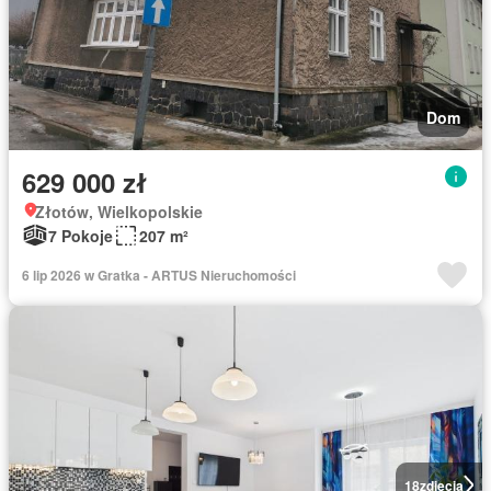
Dom
629 000 zł
Złotów, Wielkopolskie
7 Pokoje
207 m²
6 lip 2026 w Gratka - ARTUS Nieruchomości
18
zdjęcia