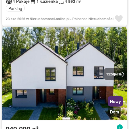
4 Pokoje
1 Łazienka
4 993 m²
Parking
23 cze 2026 w Nieruchomosci-online.pl - Phinance Nieruchomości
12
zdjęcia
Nowy
Dom
940 000 zł