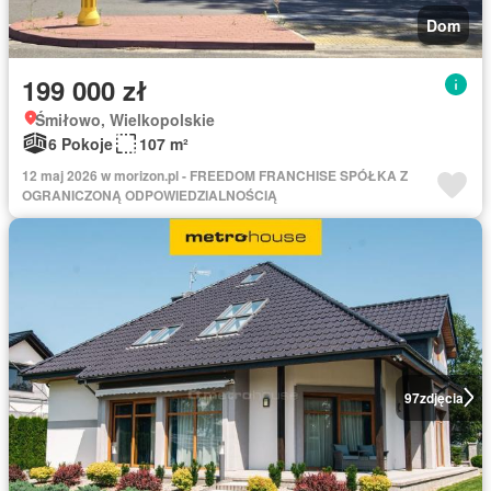
Dom
199 000 zł
Śmiłowo, Wielkopolskie
6 Pokoje
107 m²
12 maj 2026 w morizon.pl - FREEDOM FRANCHISE SPÓŁKA Z
OGRANICZONĄ ODPOWIEDZIALNOŚCIĄ
97
zdjęcia