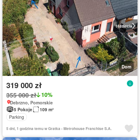
16
zdjęcia
Dom
319 000 zł
355 000 zł
10%
Debrzno, Pomorskie
5 Pokoje
109 m²
Parking
5 dni, 1 godzina temu w Gratka - Metrohouse Franchise S.A.