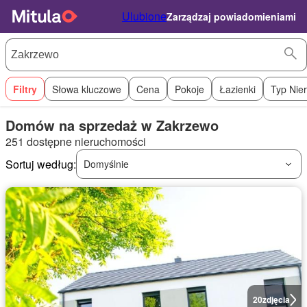
Ulubione
Zarządzaj powiadomieniami
Filtry
Słowa kluczowe
Cena
Pokoje
Łazienki
Typ Nie
Domów na sprzedaż w Zakrzewo
251 dostępne nieruchomości
Sortuj według:
Domyślnie
20
zdjęcia