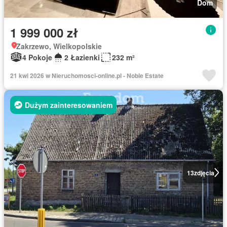
Dom
1 999 000 zł
Zakrzewo, Wielkopolskie
4 Pokoje
2 Łazienki
232 m²
21 kwi 2026 w Nieruchomosci-online.pl - Noble Estate
Dużym zainteresowaniem
13
zdjęcia