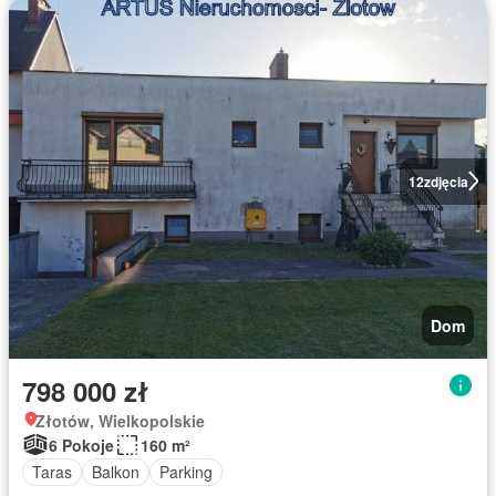
12
zdjęcia
Dom
798 000 zł
Złotów, Wielkopolskie
6 Pokoje
160 m²
Taras
Balkon
Parking