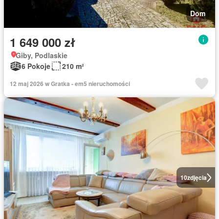
Dom
1 649 000 zł
Giby, Podlaskie
6 Pokoje
210 m²
12 maj 2026 w Gratka - em5 nieruchomości
10
zdjęcia