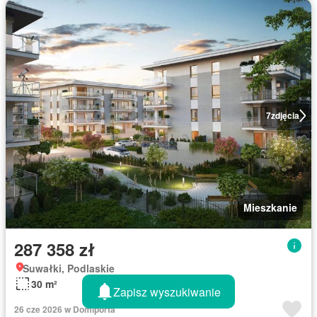
7
zdjęcia
Mieszkanie
287 358 zł
Suwałki, Podlaskie
30 m²
Zapisz wyszukiwanie
26 cze 2026 w Domiporta