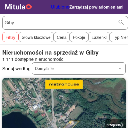
Ulubione
Zarządzaj powiadomieniami
Filtry
Słowa kluczowe
Cena
Pokoje
Łazienki
Typ Nie
Nieruchomości na sprzedaż w Giby
1 111 dostępne nieruchomości
Sortuj według:
Domyślnie
9
zdjęcia