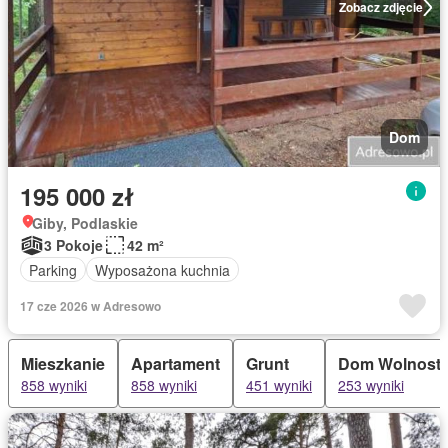
Zobacz zdjęcie
Dom
195 000 zł
Giby, Podlaskie
3 Pokoje
42 m²
Parking
Wyposażona kuchnia
17 cze 2026 w Adresowo
Mieszkanie
Apartament
Grunt
Dom Wolnosto
858 wyniki
858 wyniki
451 wyniki
253 wyniki