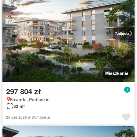
7
zdjęcia
Mieszkanie
297 804 zł
Suwałki, Podlaskie
32 m²
26 cze 2026 w Domiporta