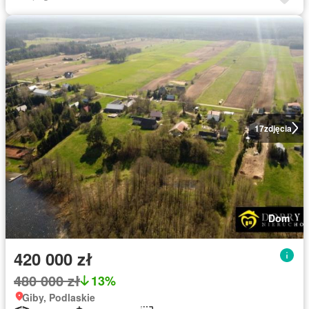
17
zdjęcia
Dom
420 000 zł
480 000 zł
13%
Giby, Podlaskie