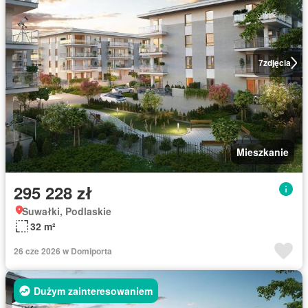
7
zdjęcia
Mieszkanie
295 228 zł
Suwałki, Podlaskie
32 m²
26 cze 2026 w Domiporta
Dużym zainteresowaniem