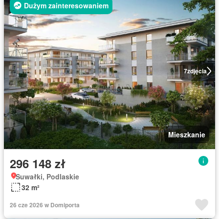
Dużym zainteresowaniem
7
zdjęcia
Mieszkanie
296 148 zł
Suwałki, Podlaskie
32 m²
26 cze 2026 w Domiporta