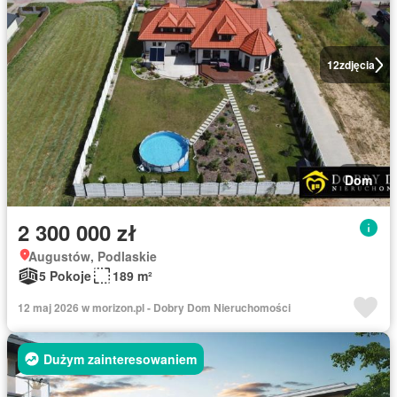
12
zdjęcia
Dom
2 300 000 zł
Augustów, Podlaskie
5 Pokoje
189 m²
12 maj 2026 w morizon.pl - Dobry Dom Nieruchomości
Dużym zainteresowaniem