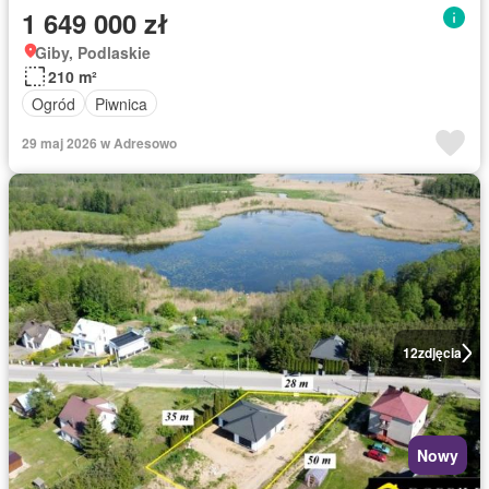
1 649 000 zł
Giby, Podlaskie
210 m²
Ogród
Piwnica
29 maj 2026 w Adresowo
12
zdjęcia
Nowy