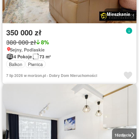
Mieszkanie
350 000 zł
380 000 zł
8%
Sejny, Podlaskie
4 Pokoje
73 m²
Balkon
Piwnica
7 lip 2026 w morizon.pl - Dobry Dom Nieruchomości
16
zdjęcia