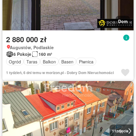
Dom
2 880 000 zł
Augustów, Podlaskie
6 Pokoje
160 m²
Ogród
Taras
Balkon
Basen
Piwnica
1 tydzień, 6 dni temu w morizon.pl - Dobry Dom Nieruchomości
11
zdjęcia