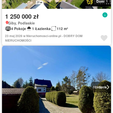
Dom
1 250 000 zł
Giby, Podlaskie
4 Pokoje
1 Łazienka
112 m²
23 maj 2026 w Nieruchomosci-online.pl - DOBRY DOM
NIERUCHOMOŚCI
12
zdjęcia