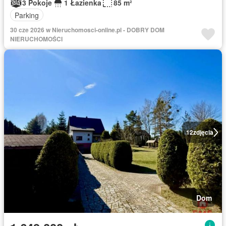
3 Pokoje
1 Łazienka
85 m²
Parking
30 cze 2026 w Nieruchomosci-online.pl - DOBRY DOM
NIERUCHOMOŚCI
12
zdjęcia
Dom