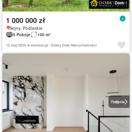
Dom
1 000 000 zł
Sejny, Podlaskie
5 Pokoje
100 m²
12 maj 2026 w morizon.pl - Dobry Dom Nieruchomości
7
zdjęcia