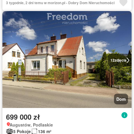
3 tygodnie, 2 dni temu w morizon.pl - Dobry Dom Nieruchomości
12
zdjęcia
Dom
699 000 zł
Augustów, Podlaskie
5 Pokoje
136 m²