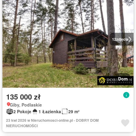
12
zdjęcia
Dom
135 000 zł
Giby, Podlaskie
2 Pokoje
1 Łazienka
29 m²
23 kwi 2026 w Nieruchomosci-online.pl - DOBRY DOM
NIERUCHOMOŚCI