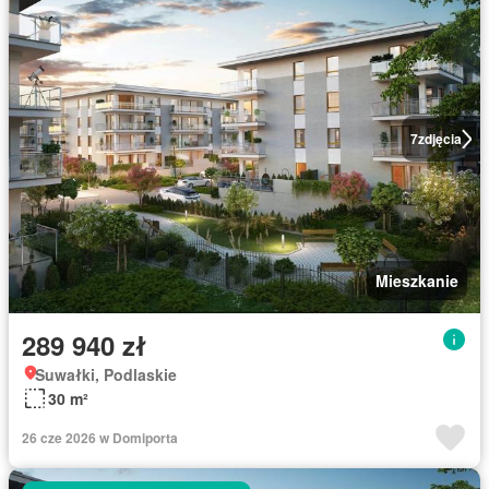
7
zdjęcia
Mieszkanie
289 940 zł
Suwałki, Podlaskie
30 m²
26 cze 2026 w Domiporta