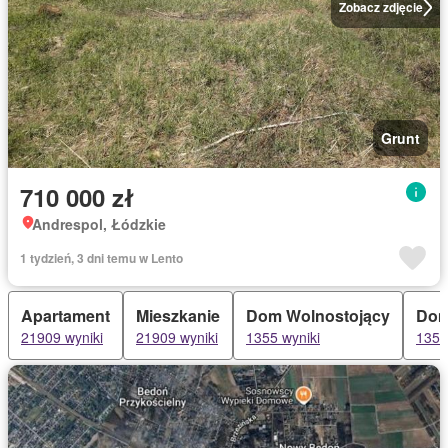
Zobacz zdjęcie
Grunt
710 000 zł
Andrespol, Łódzkie
1 tydzień, 3 dni temu w Lento
Apartament
Mieszkanie
Dom Wolnostojący
Do
21909 wyniki
21909 wyniki
1355 wyniki
1355