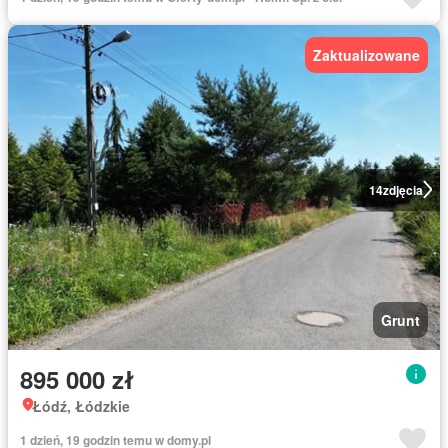
Zaktualizowane
14
zdjęcia
Grunt
895 000 zł
Łódź, Łódzkie
1 dzień, 19 godzin temu w domy.pl