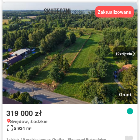
Zaktualizowane
12
zdjęcia
Grunt
319 000 zł
Swędów, Łódzkie
5 934 m²
1 dzień, 19 godzin temu w Gratka - Skuteczni Pośrednicy