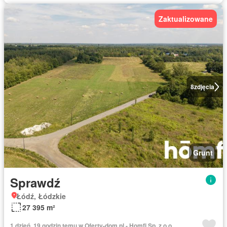
Zaktualizowane
8
zdjęcia
Grunt
Sprawdź
Łódź, Łódzkie
27 395 m²
1 dzień, 19 godzin temu w Oferty-dom.pl - Homfi Sp. z o.o.