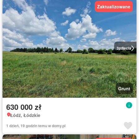
Zaktualizowane
3
zdjęcia
Grunt
630 000 zł
Łódź, Łódzkie
1 dzień, 19 godzin temu w domy.pl