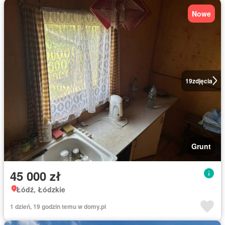
Nowe
19
zdjęcia
Grunt
45 000 zł
Łódź, Łódzkie
1 dzień, 19 godzin temu w domy.pl