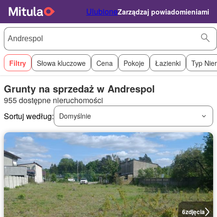
Ulubione
Zarządzaj powiadomieniami
Filtry
Słowa kluczowe
Cena
Pokoje
Łazienki
Typ Nie
Grunty na sprzedaż w Andrespol
955 dostępne nieruchomości
Sortuj według:
Domyślnie
6
zdjęcia