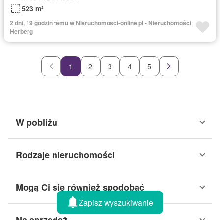
523 m²
2 dni, 19 godzin temu w Nieruchomosci-online.pl - Nieruchomości
Herberg
1
2
3
4
5
W pobliżu
Rodzaje nieruchomości
Mogą Ci się również spodobać
Zapisz wyszukiwanie
Na sprzedaż