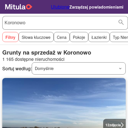
Ulubione
Zarządzaj powiadomieniami
Filtry
Słowa kluczowe
Cena
Pokoje
Łazienki
Typ Nie
Grunty na sprzedaż w Koronowo
1 165 dostępne nieruchomości
Sortuj według:
Domyślnie
12
zdjęcia