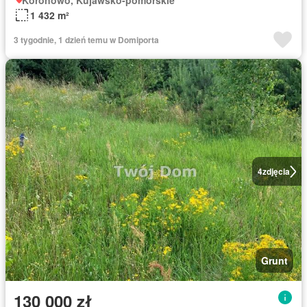
Koronowo, Kujawsko-pomorskie
1 432 m²
3 tygodnie, 1 dzień temu w Domiporta
4
zdjęcia
Grunt
130 000 zł