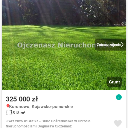
Zobacz zdjęcie
Grunt
325 000 zł
Koronowo, Kujawsko-pomorskie
513 m²
9 wrz 2025 w Gratka - Biuro Pośrednictwa w Obrocie
Nieruchomościami Bogusław Ojczenasz