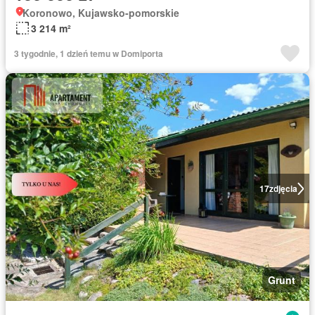
Koronowo, Kujawsko-pomorskie
3 214 m²
3 tygodnie, 1 dzień temu w Domiporta
17
zdjęcia
Grunt