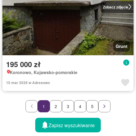
Zobacz zdjęcie
Grunt
195 000 zł
Koronowo, Kujawsko-pomorskie
10 mar 2026 w Adresowo
1
2
3
4
5
Zapisz wyszukiwanie