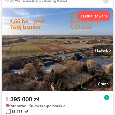
17 kwi 2026 w morizon.pl - Housing Market
Zaktualizowane
18
zdjęcia
Grunt
1 395 000 zł
Koronowo, Kujawsko-pomorskie
15 473 m²