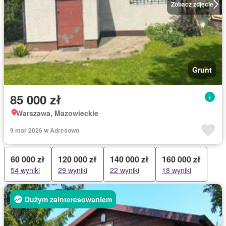
Zobacz zdjęcie
Grunt
85 000 zł
Warszawa, Mazowieckie
9 mar 2026 w Adresowo
60 000 zł
120 000 zł
140 000 zł
160 000 zł
54 wyniki
29 wyniki
22 wyniki
18 wyniki
Dużym zainteresowaniem