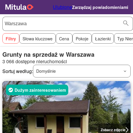
Ulubione
Zarządzaj powiadomieniami
Filtry
Słowa kluczowe
Cena
Pokoje
Łazienki
Typ Nie
Grunty na sprzedaż w Warszawa
3 066 dostępne nieruchomości
Sortuj według:
Domyślnie
Dużym zainteresowaniem
Zobacz zdjęcie