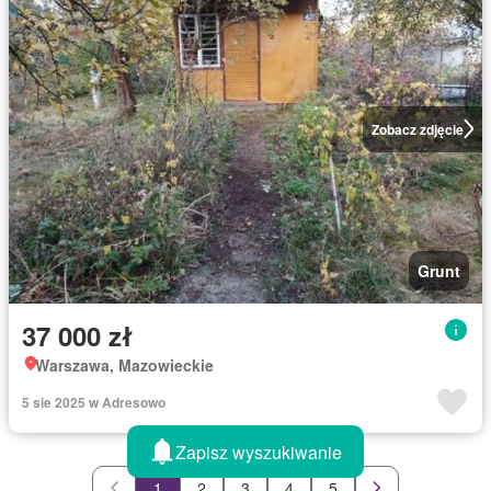
Zobacz zdjęcie
Grunt
37 000 zł
Warszawa, Mazowieckie
5 sie 2025 w Adresowo
Zapisz wyszukiwanie
1
2
3
4
5