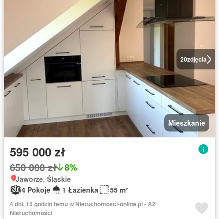
20
zdjęcia
Mieszkanie
595 000 zł
650 000 zł
8%
Jaworze, Śląskie
4 Pokoje
1 Łazienka
55 m²
4 dni, 15 godzin temu w Nieruchomosci-online.pl - AZ
Nieruchomości