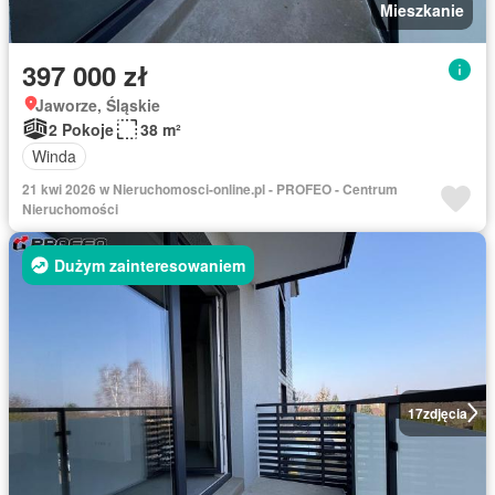
Mieszkanie
397 000 zł
Jaworze, Śląskie
2 Pokoje
38 m²
Winda
21 kwi 2026 w Nieruchomosci-online.pl - PROFEO - Centrum
Nieruchomości
Dużym zainteresowaniem
17
zdjęcia