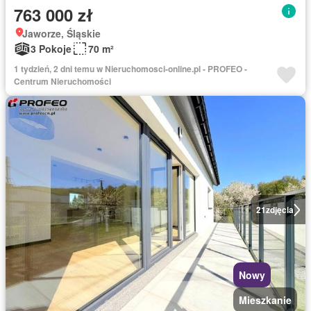
763 000 zł
Jaworze, Śląskie
3 Pokoje
70 m²
1 tydzień, 2 dni temu w Nieruchomosci-online.pl - PROFEO -
Centrum Nieruchomości
21
zdjęcia
Nowy
Mieszkanie