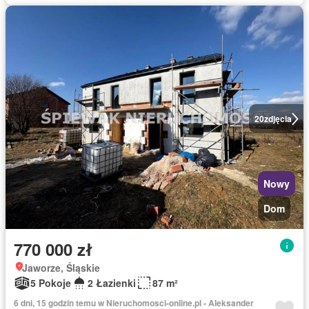
20
zdjęcia
Nowy
Dom
770 000 zł
Jaworze, Śląskie
5 Pokoje
2 Łazienki
87 m²
6 dni, 15 godzin temu w Nieruchomosci-online.pl - Aleksander