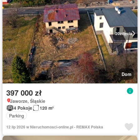
20
zdjęcia
Dom
397 000 zł
Jaworze, Śląskie
4 Pokoje
120 m²
Parking
12 lip 2026 w Nieruchomosci-online.pl - REMAX Polska