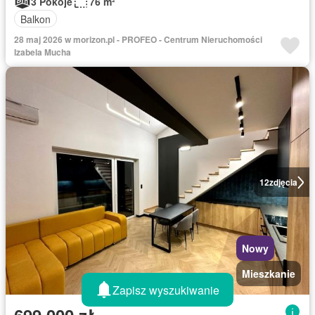
3 Pokoje
76 m²
Balkon
28 maj 2026 w morizon.pl - PROFEO - Centrum Nieruchomości
Izabela Mucha
12
zdjęcia
Nowy
Mieszkanie
Zapisz wyszukiwanie