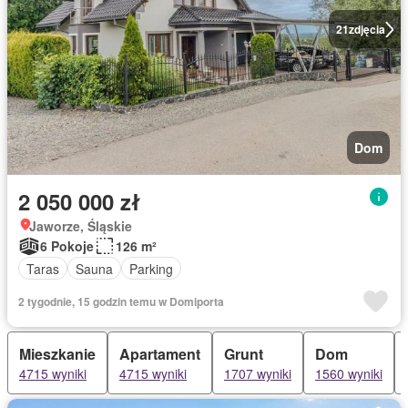
21
zdjęcia
Dom
2 050 000 zł
Jaworze, Śląskie
6 Pokoje
126 m²
Taras
Sauna
Parking
2 tygodnie, 15 godzin temu w Domiporta
Mieszkanie
Apartament
Grunt
Dom
4715 wyniki
4715 wyniki
1707 wyniki
1560 wyniki