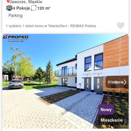
Jaworze, Śląskie
4 Pokoje
120 m²
Parking
1 tydzień, 1 dzień temu w TabelaOfert - RE/MAX Polska
21
zdjęcia
Nowy
Mieszkanie