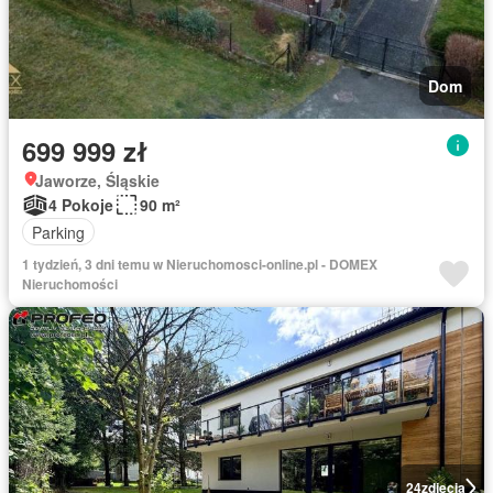
Dom
699 999 zł
Jaworze, Śląskie
4 Pokoje
90 m²
Parking
1 tydzień, 3 dni temu w Nieruchomosci-online.pl - DOMEX
Nieruchomości
24
zdjęcia