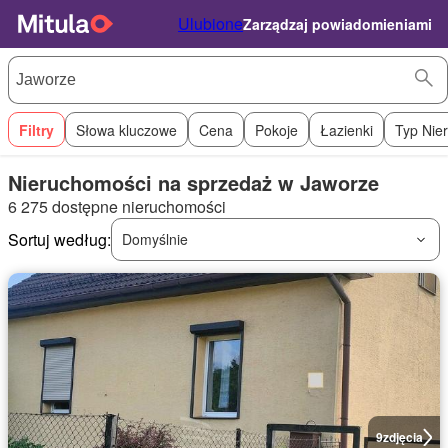
Ulubione
Zarządzaj powiadomieniami
Filtry
Słowa kluczowe
Cena
Pokoje
Łazienki
Typ Nie
Nieruchomości na sprzedaż w Jaworze
6 275 dostępne nieruchomości
Sortuj według:
Domyślnie
9
zdjęcia