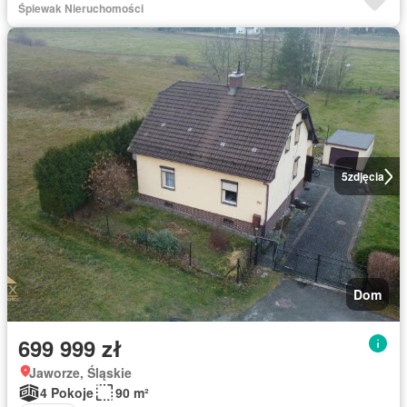
Śpiewak Nieruchomości
5
zdjęcia
Dom
699 999 zł
Jaworze, Śląskie
4 Pokoje
90 m²