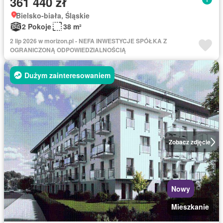
361 440 zł
Bielsko-biała, Śląskie
2 Pokoje
38 m²
2 lip 2026 w morizon.pl - NEFA INWESTYCJE SPÓŁKA Z
OGRANICZONĄ ODPOWIEDZIALNOŚCIĄ
Dużym zainteresowaniem
Zobacz zdjęcie
Nowy
Mieszkanie