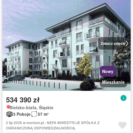
Zobacz zdjęcie
Nowy
Mieszkanie
534 390 zł
Bielsko-biała, Śląskie
3 Pokoje
57 m²
2 lip 2026 w morizon.pl - NEFA INWESTYCJE SPÓŁKA Z
OGRANICZONĄ ODPOWIEDZIALNOŚCIĄ