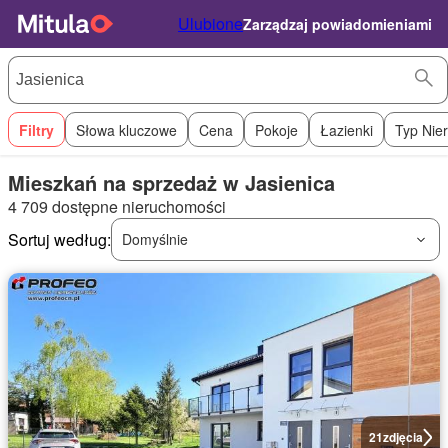
Ulubione
Zarządzaj powiadomieniami
Filtry
Słowa kluczowe
Cena
Pokoje
Łazienki
Typ Nie
Mieszkań na sprzedaż w Jasienica
4 709 dostępne nieruchomości
Sortuj według:
Domyślnie
21
zdjęcia