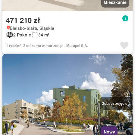
Mieszkanie
471 210 zł
Bielsko-biała, Śląskie
2 Pokoje
34 m²
1 tydzień, 2 dni temu w morizon.pl - Murapol S.A.
Zobacz zdjęcie
Nowy