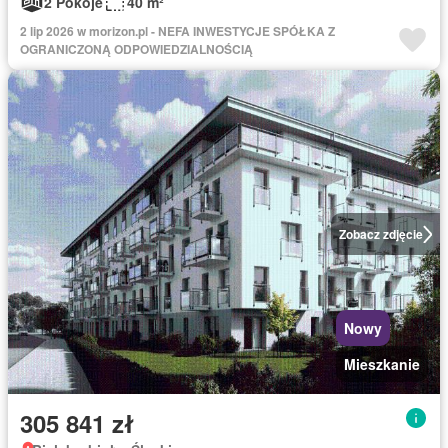
2 Pokoje
40 m²
2 lip 2026 w morizon.pl - NEFA INWESTYCJE SPÓŁKA Z
OGRANICZONĄ ODPOWIEDZIALNOŚCIĄ
Zobacz zdjęcie
Nowy
Mieszkanie
305 841 zł