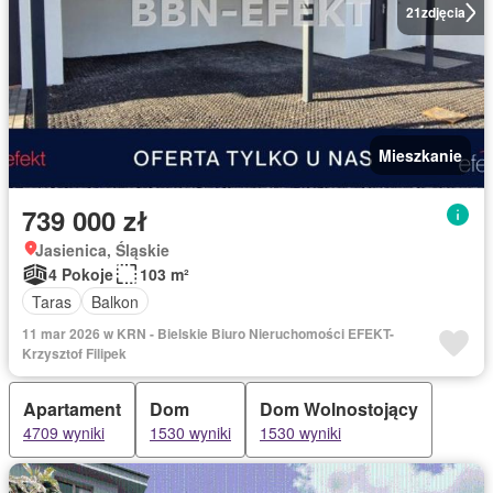
21
zdjęcia
Mieszkanie
739 000 zł
Jasienica, Śląskie
4 Pokoje
103 m²
Taras
Balkon
11 mar 2026 w KRN - Bielskie Biuro Nieruchomości EFEKT-
Krzysztof Filipek
Apartament
Dom
Dom Wolnostojący
4709 wyniki
1530 wyniki
1530 wyniki