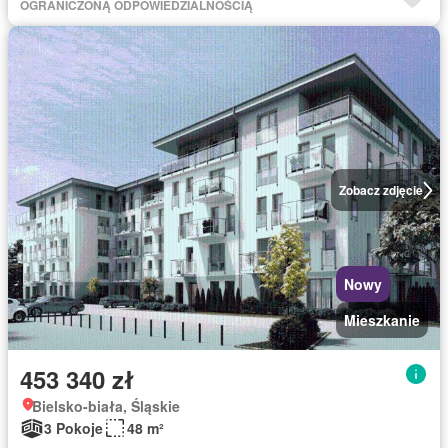
OGRANICZONĄ ODPOWIEDZIALNOŚCIĄ
Zobacz zdjęcie
Nowy
Mieszkanie
453 340 zł
Bielsko-biała, Śląskie
3 Pokoje
48 m²