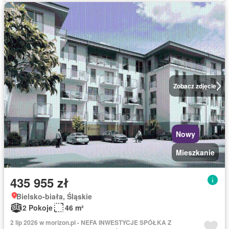
Zobacz zdjęcie
Nowy
Mieszkanie
435 955 zł
Bielsko-biała, Śląskie
2 Pokoje
46 m²
2 lip 2026 w morizon.pl - NEFA INWESTYCJE SPÓŁKA Z