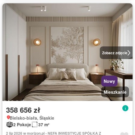
Zobacz zdjęcie
Nowy
Mieszkanie
358 656 zł
Bielsko-biała, Śląskie
2 Pokoje
37 m²
2 lip 2026 w morizon.pl - NEFA INWESTYCJE SPÓŁKA Z