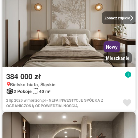
Zobacz zdjęcie
Nowy
Mieszkanie
384 000 zł
Bielsko-biała, Śląskie
2 Pokoje
40 m²
2 lip 2026 w morizon.pl - NEFA INWESTYCJE SPÓŁKA Z
OGRANICZONĄ ODPOWIEDZIALNOŚCIĄ