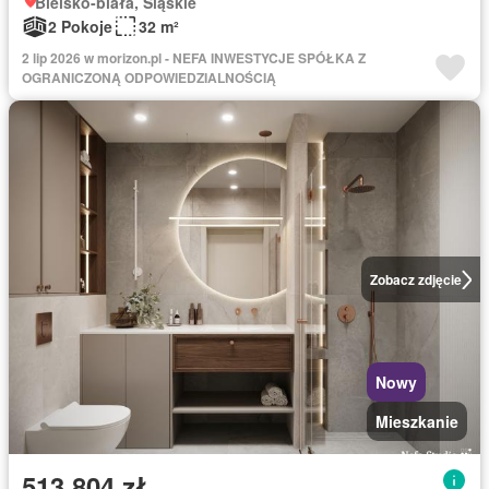
Bielsko-biała, Śląskie
2 Pokoje
32 m²
2 lip 2026 w morizon.pl - NEFA INWESTYCJE SPÓŁKA Z
OGRANICZONĄ ODPOWIEDZIALNOŚCIĄ
Zobacz zdjęcie
Nowy
Mieszkanie
513 804 zł