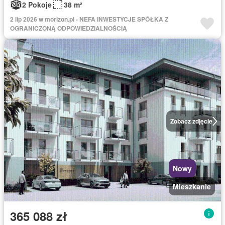
2 Pokoje
38 m²
2 lip 2026 w morizon.pl - NEFA INWESTYCJE SPÓŁKA Z
OGRANICZONĄ ODPOWIEDZIALNOŚCIĄ
Zobacz zdjęcie
Nowy
Mieszkanie
365 088 zł