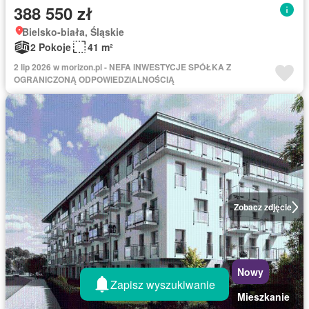
388 550 zł
Bielsko-biała, Śląskie
2 Pokoje
41 m²
2 lip 2026 w morizon.pl - NEFA INWESTYCJE SPÓŁKA Z
OGRANICZONĄ ODPOWIEDZIALNOŚCIĄ
Zobacz zdjęcie
Nowy
Zapisz wyszukiwanie
Mieszkanie