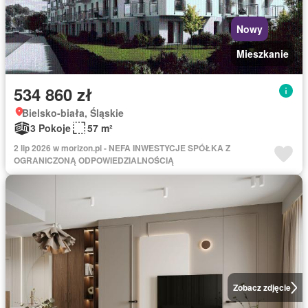
Nowy
Mieszkanie
534 860 zł
Bielsko-biała, Śląskie
3 Pokoje
57 m²
2 lip 2026 w morizon.pl - NEFA INWESTYCJE SPÓŁKA Z
OGRANICZONĄ ODPOWIEDZIALNOŚCIĄ
Zobacz zdjęcie