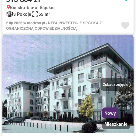
Bielsko-biała, Śląskie
3 Pokoje
55 m²
2 lip 2026 w morizon.pl - NEFA INWESTYCJE SPÓŁKA Z
OGRANICZONĄ ODPOWIEDZIALNOŚCIĄ
Zobacz zdjęcie
Nowy
Mieszkanie