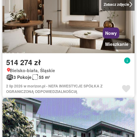
Zobacz zdjęcie
Nowy
Mieszkanie
514 274 zł
Bielsko-biała, Śląskie
3 Pokoje
55 m²
2 lip 2026 w morizon.pl - NEFA INWESTYCJE SPÓŁKA Z
OGRANICZONĄ ODPOWIEDZIALNOŚCIĄ