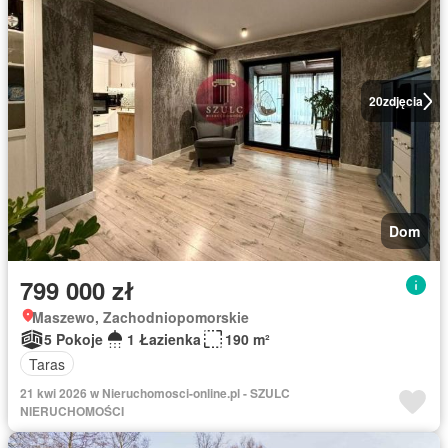
20
zdjęcia
Dom
799 000 zł
Maszewo, Zachodniopomorskie
5 Pokoje
1 Łazienka
190 m²
Taras
21 kwi 2026 w Nieruchomosci-online.pl - SZULC
NIERUCHOMOŚCI