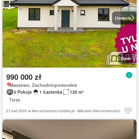
12
zdjęcia
Dom
990 000 zł
Maszewo, Zachodniopomorskie
3 Pokoje
1 Łazienka
120 m²
Taras
21 kwi 2026 w Nieruchomosci-online.pl - Mikulski Nieruchomości