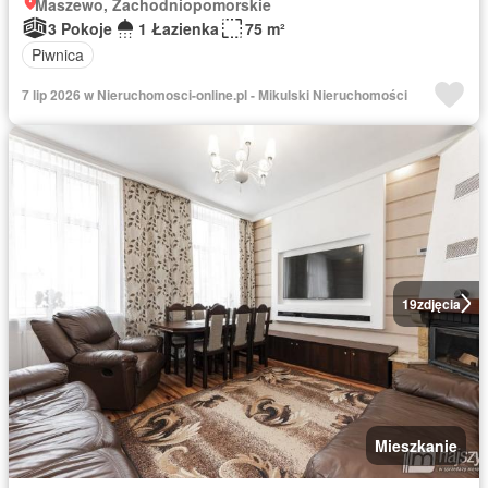
Maszewo, Zachodniopomorskie
3 Pokoje
1 Łazienka
75 m²
Piwnica
7 lip 2026 w Nieruchomosci-online.pl - Mikulski Nieruchomości
19
zdjęcia
Mieszkanie