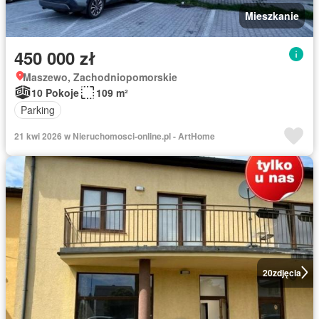
Mieszkanie
450 000 zł
Maszewo, Zachodniopomorskie
10 Pokoje
109 m²
Parking
21 kwi 2026 w Nieruchomosci-online.pl - ArtHome
20
zdjęcia