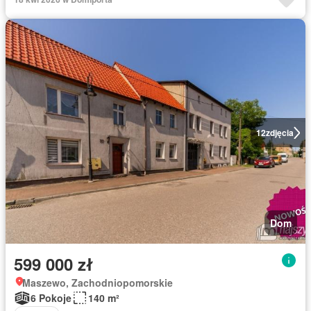
12
zdjęcia
Dom
599 000 zł
Maszewo, Zachodniopomorskie
6 Pokoje
140 m²