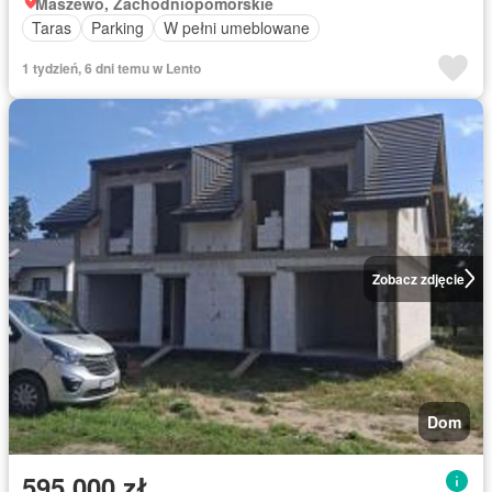
Maszewo, Zachodniopomorskie
Taras
Parking
W pełni umeblowane
1 tydzień, 6 dni temu w Lento
Zobacz zdjęcie
Dom
595 000 zł