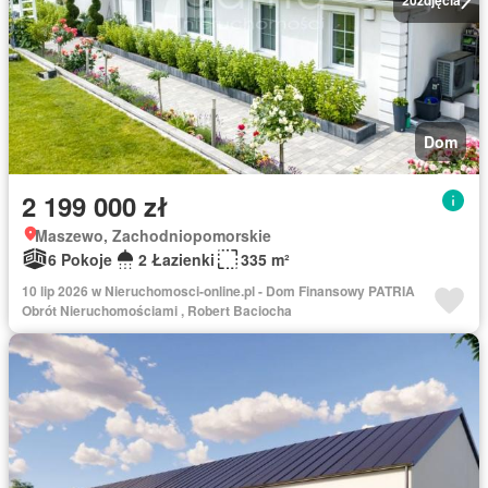
Dom
2 199 000 zł
Maszewo, Zachodniopomorskie
6 Pokoje
2 Łazienki
335 m²
10 lip 2026 w Nieruchomosci-online.pl - Dom Finansowy PATRIA
Obrót Nieruchomościami , Robert Baciocha