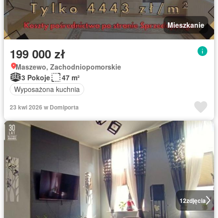
Mieszkanie
199 000 zł
Maszewo, Zachodniopomorskie
3 Pokoje
47 m²
Wyposażona kuchnia
23 kwi 2026 w Domiporta
12
zdjęcia