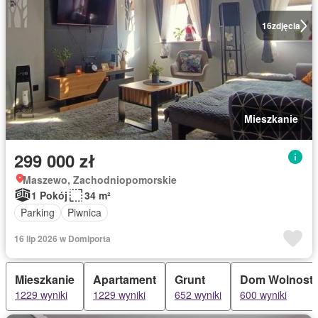
16
zdjęcia
Mieszkanie
299 000 zł
Maszewo, Zachodniopomorskie
1 Pokój
34 m²
Parking
Piwnica
16 lip 2026 w Domiporta
Mieszkanie
Apartament
Grunt
Dom Wolnosto
1229 wyniki
1229 wyniki
652 wyniki
600 wyniki