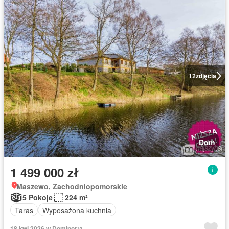
12
zdjęcia
Dom
1 499 000 zł
Maszewo, Zachodniopomorskie
5 Pokoje
224 m²
Taras
Wyposażona kuchnia
18 kwi 2026 w Domiporta