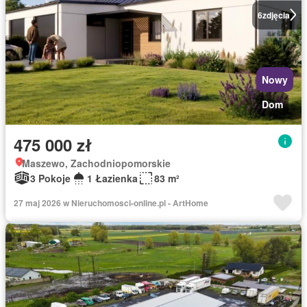
6
zdjęcia
Nowy
Dom
475 000 zł
Maszewo, Zachodniopomorskie
3 Pokoje
1 Łazienka
83 m²
27 maj 2026 w Nieruchomosci-online.pl - ArtHome