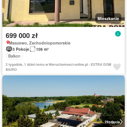
Mieszkanie
699 000 zł
Maszewo, Zachodniopomorskie
3 Pokoje
106 m²
Balkon
2 tygodnie, 1 dzień temu w Nieruchomosci-online.pl - EXTRA DOM
BIURO
29
zdjęcia