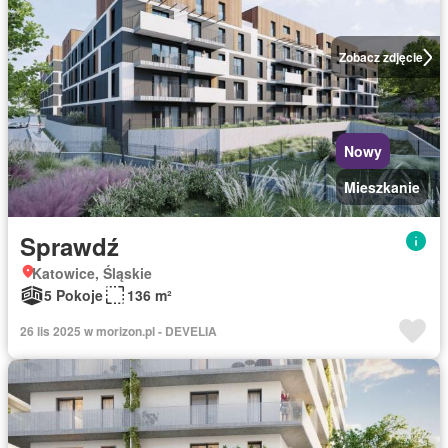
Zobacz zdjęcie
Nowy
Mieszkanie
Sprawdź
Katowice, Śląskie
5 Pokoje
136 m²
26 lis 2025 w morizon.pl - DEVELIA