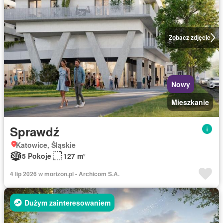
Zobacz zdjęcie
Nowy
Mieszkanie
Sprawdź
Katowice, Śląskie
5 Pokoje
127 m²
4 lip 2026 w morizon.pl - Archicom S.A.
Dużym zainteresowaniem