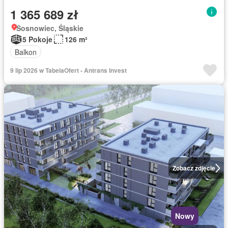
1 365 689 zł
Sosnowiec, Śląskie
5 Pokoje
126 m²
Balkon
9 lip 2026 w TabelaOfert - Antrans Invest
Zobacz zdjęcie
Nowy