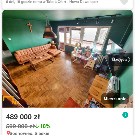
6 dni, 19 godzin temu w TabelaOfert - Nowa Deweloper
18
zdjęcia
Mieszkanie
489 000 zł
599 000 zł
18%
Sosnowiec, Śląskie