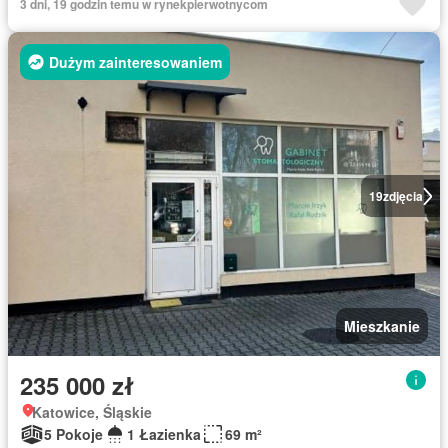
3 dni, 19 godzin temu w rynekpierwotnycom
Dużym zainteresowaniem
19
zdjęcia
Mieszkanie
235 000 zł
Katowice, Śląskie
5 Pokoje
1 Łazienka
69 m²