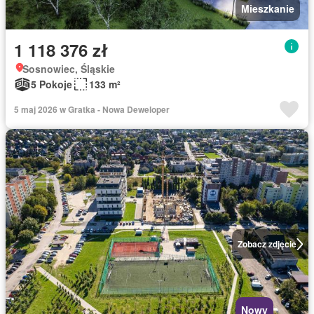
Mieszkanie
1 118 376 zł
Sosnowiec, Śląskie
5 Pokoje
133 m²
5 maj 2026 w Gratka - Nowa Deweloper
Zobacz zdjęcie
Nowy