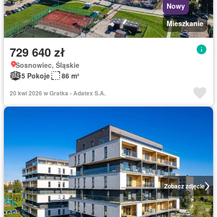
Nowy
Mieszkanie
729 640 zł
Sosnowiec, Śląskie
5 Pokoje
86 m²
20 kwi 2026 w Gratka - Adatex S.A.
Zobacz zdjęcie