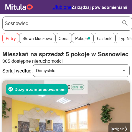
Ulubione
Zarządzaj powiadomieniami
Filtry
Słowa kluczowe
Cena
Pokoje
Łazienki
Typ Ni
Mieszkań na sprzedaż 5 pokoje w Sosnowiec
305 dostępne nieruchomości
Sortuj według:
Domyślnie
Dużym zainteresowaniem
9
zdjęcia