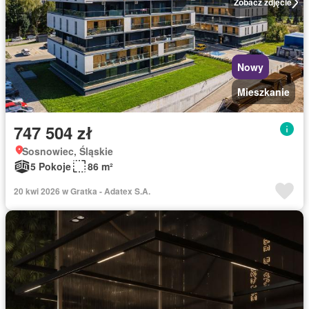
Zobacz zdjęcie
Nowy
Mieszkanie
747 504 zł
Sosnowiec, Śląskie
5 Pokoje
86 m²
20 kwi 2026 w Gratka - Adatex S.A.