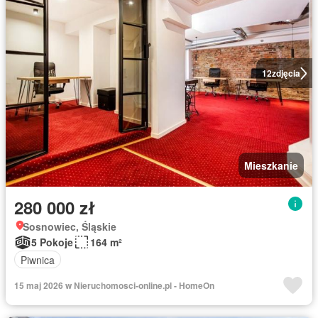
12
zdjęcia
Mieszkanie
280 000 zł
Sosnowiec, Śląskie
5 Pokoje
164 m²
Piwnica
15 maj 2026 w Nieruchomosci-online.pl - HomeOn