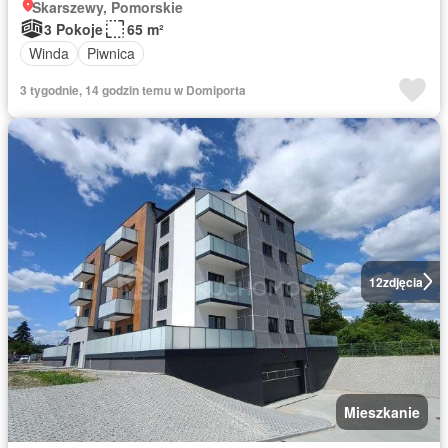
Skarszewy, Pomorskie
3 Pokoje
65 m²
Winda
Piwnica
3 tygodnie, 14 godzin temu w Domiporta
12
zdjęcia
Mieszkanie