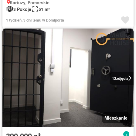
Kartuzy, Pomorskie
3 Pokoje
51 m²
1 tydzień, 3 dni temu w Domiporta
12
zdjęcia
Mieszkanie
390 000 zł