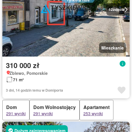
12
zdjęcia
Mieszkanie
310 000 zł
Zblewo, Pomorskie
71 m²
3 dni, 14 godzin temu w Domiporta
Dom
Dom Wolnostojący
Apartament
291 wyniki
291 wyniki
253 wyniki
Dużym zainteresowaniem