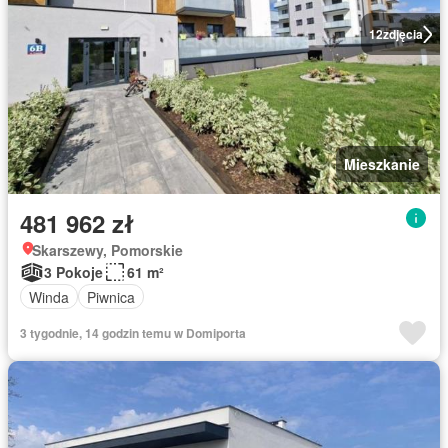
12
zdjęcia
Mieszkanie
481 962 zł
Skarszewy, Pomorskie
3 Pokoje
61 m²
Winda
Piwnica
3 tygodnie, 14 godzin temu w Domiporta