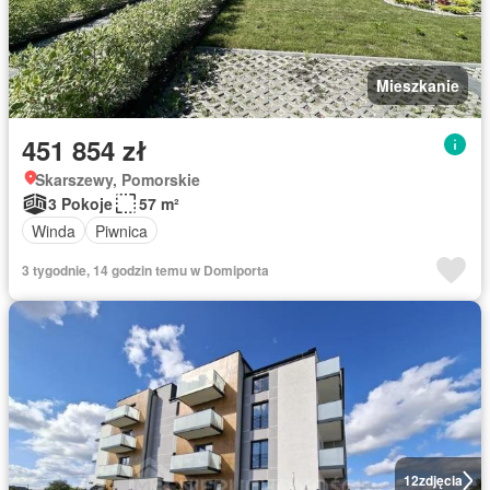
Mieszkanie
451 854 zł
Skarszewy, Pomorskie
3 Pokoje
57 m²
Winda
Piwnica
3 tygodnie, 14 godzin temu w Domiporta
12
zdjęcia