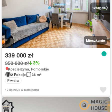
12
zdjęcia
Mieszkanie
339 000 zł
350 000 zł
3%
Kościerzyna, Pomorskie
2 Pokoje
36 m²
Piwnica
12 lip 2026 w Domiporta