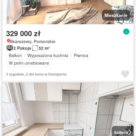
Mieszkanie
329 000 zł
Skarszewy, Pomorskie
2 Pokoje
52 m²
Balkon
Wyposażona kuchnia
Piwnica
W pełni umeblowane
3 tygodnie, 2 dni temu w Domiporta
8
zdjęcia