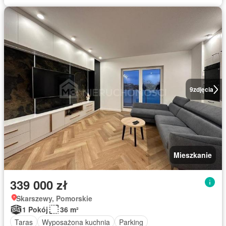
9
zdjęcia
Mieszkanie
339 000 zł
Skarszewy, Pomorskie
1 Pokój
36 m²
Taras
Wyposażona kuchnia
Parking