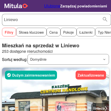
Ulubione
Zarządzaj powiadomieniami
Filtry
Słowa kluczowe
Cena
Pokoje
Łazienki
Typ Nie
Mieszkań na sprzedaż w Liniewo
253 dostępne nieruchomości
Sortuj według:
Domyślnie
Dużym zainteresowaniem
Zaktualizowane
5
zdjęcia