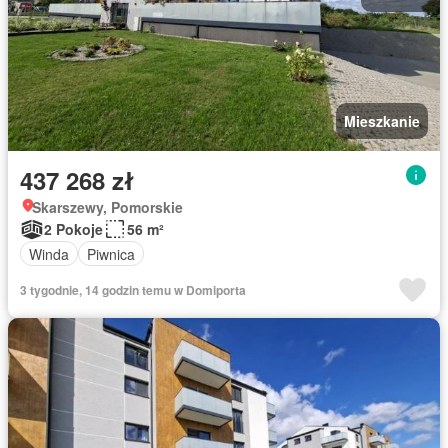
Mieszkanie
437 268 zł
Skarszewy, Pomorskie
2 Pokoje
56 m²
Winda
Piwnica
3 tygodnie, 14 godzin temu w Domiporta