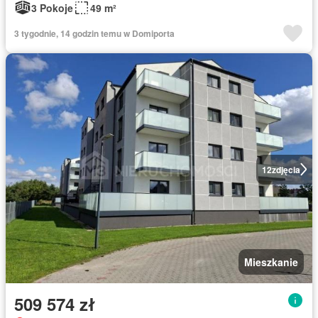
3 Pokoje
49 m²
3 tygodnie, 14 godzin temu w Domiporta
12
zdjęcia
Mieszkanie
509 574 zł