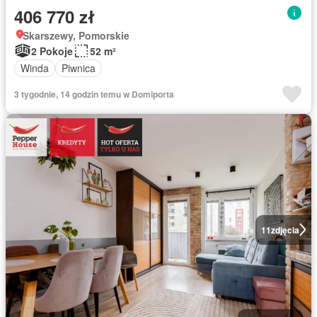
406 770 zł
Skarszewy, Pomorskie
2 Pokoje
52 m²
Winda
Piwnica
3 tygodnie, 14 godzin temu w Domiporta
11
zdjęcia