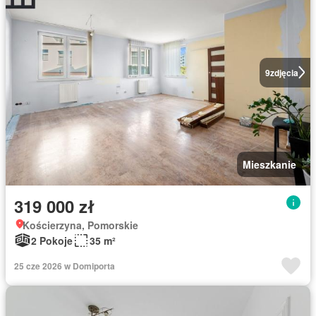
9
zdjęcia
Mieszkanie
319 000 zł
Kościerzyna, Pomorskie
2 Pokoje
35 m²
25 cze 2026 w Domiporta