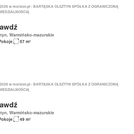
 2026 w morizon.pl - BARTĄSKA OLSZTYN SPÓŁKA Z OGRANICZONĄ
IEDZIALNOŚCIĄ
rawdź
ztyn, Warmińsko-mazurskie
Pokoje
57 m²
 2026 w morizon.pl - BARTĄSKA OLSZTYN SPÓŁKA Z OGRANICZONĄ
IEDZIALNOŚCIĄ
rawdź
ztyn, Warmińsko-mazurskie
Pokoje
49 m²