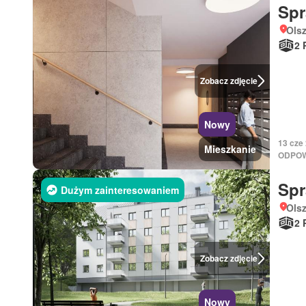
Sp
Ols
2 
Zobacz zdjęcie
Nowy
13 cze
Mieszkanie
ODPOW
Sp
Dużym zainteresowaniem
Ols
2 
Zobacz zdjęcie
Nowy