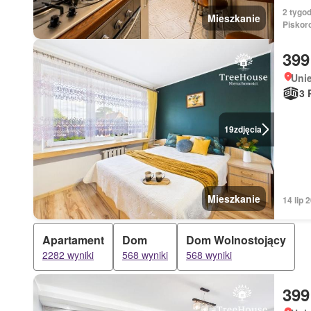
2 tygo
Mieszkanie
Piskor
399
Uni
3 
19
zdjęcia
Mieszkanie
14 lip
Apartament
Dom
Dom Wolnostojący
2282 wyniki
568 wyniki
568 wyniki
399