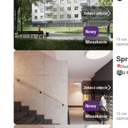
Zobacz zdjęcie
Nowy
13 cze
Mieszkanie
ODPOW
Sp
Ols
2 
Zobacz zdjęcie
Nowy
13 cze
Mieszkanie
ODPOW