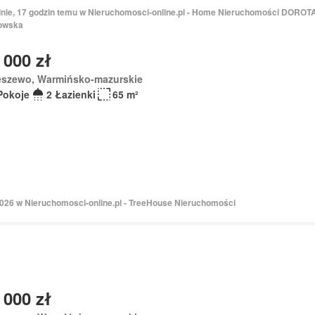
dnie, 17 godzin temu w Nieruchomosci-online.pl - Home Nieruchomości DOROT
owska
 000 zł
eszewo, Warmińsko-mazurskie
Pokoje
2 Łazienki
65 m²
 2026 w Nieruchomosci-online.pl - TreeHouse Nieruchomości
 000 zł