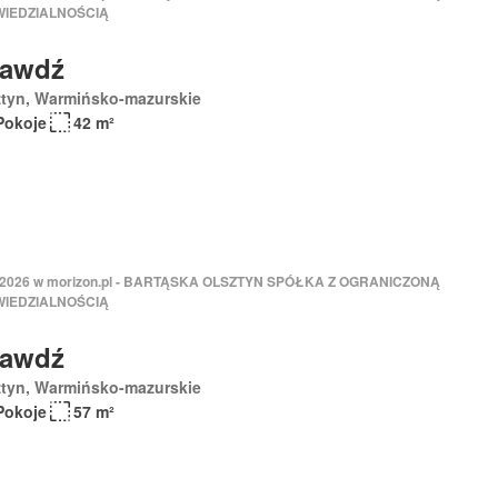
IEDZIALNOŚCIĄ
rawdź
ztyn, Warmińsko-mazurskie
Pokoje
42 m²
 2026 w morizon.pl - BARTĄSKA OLSZTYN SPÓŁKA Z OGRANICZONĄ
IEDZIALNOŚCIĄ
rawdź
ztyn, Warmińsko-mazurskie
Pokoje
57 m²