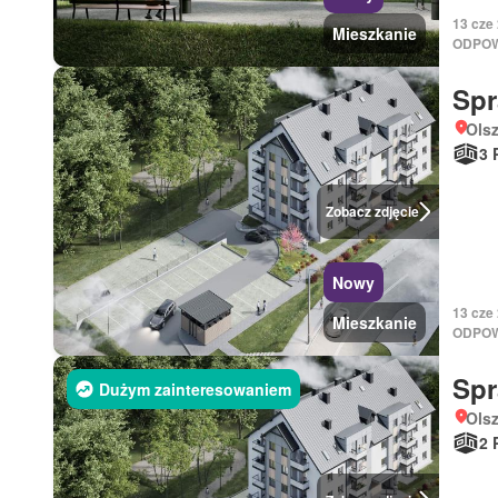
13 cze
Mieszkanie
ODPOW
Sp
Ols
3 
Zobacz zdjęcie
Nowy
13 cze
Mieszkanie
ODPOW
Sp
Dużym zainteresowaniem
Ols
2 