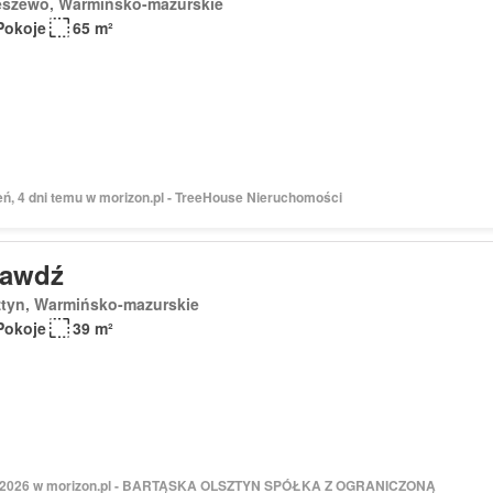
eszewo, Warmińsko-mazurskie
Pokoje
65 m²
eń, 4 dni temu w morizon.pl - TreeHouse Nieruchomości
rawdź
ztyn, Warmińsko-mazurskie
Pokoje
39 m²
 2026 w morizon.pl - BARTĄSKA OLSZTYN SPÓŁKA Z OGRANICZONĄ