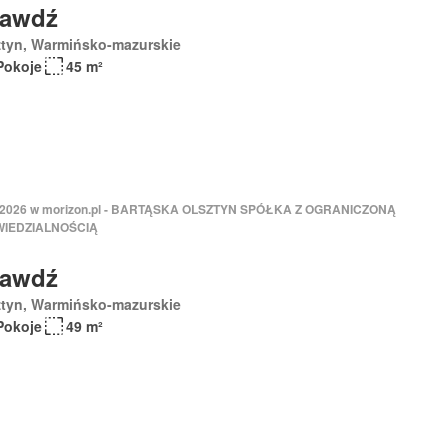
rawdź
ztyn, Warmińsko-mazurskie
Pokoje
45 m²
 2026 w morizon.pl - BARTĄSKA OLSZTYN SPÓŁKA Z OGRANICZONĄ
IEDZIALNOŚCIĄ
rawdź
ztyn, Warmińsko-mazurskie
Pokoje
49 m²