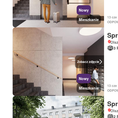
Nowy
13 cze
Mieszkanie
ODPOW
Sp
Ols
3 
Zobacz zdjęcie
Nowy
13 cze
Mieszkanie
ODPOW
Sp
Ols
2 