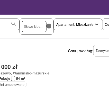
Ce
Sortuj według:
Domyśln
 000 zł
eszewo, Warmińsko-mazurskie
Pokoje
54 m²
łni umeblowane