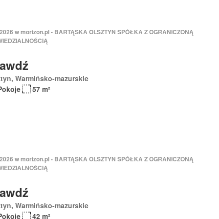
 2026 w morizon.pl - BARTĄSKA OLSZTYN SPÓŁKA Z OGRANICZONĄ
IEDZIALNOŚCIĄ
rawdź
ztyn, Warmińsko-mazurskie
Pokoje
57 m²
 2026 w morizon.pl - BARTĄSKA OLSZTYN SPÓŁKA Z OGRANICZONĄ
IEDZIALNOŚCIĄ
rawdź
ztyn, Warmińsko-mazurskie
Pokoje
42 m²