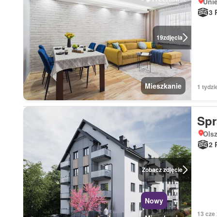
Uni
3 
19
zdjęcia
Mieszkanie
1 tydzi
Sp
Ols
2 
Zobacz zdjęcie
Nowy
13 cze