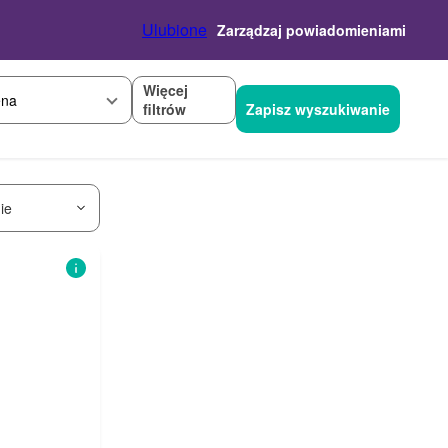
Ulubione
Zarządzaj powiadomieniami
Więcej
na
filtrów
Zapisz wyszukiwanie
ie