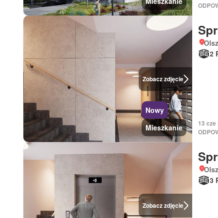
Mieszkanie
ODPOW
Sp
Ols
2 
Zobacz zdjęcie
Nowy
13 cze
Mieszkanie
ODPOW
Sp
Ols
3 
Zobacz zdjęcie