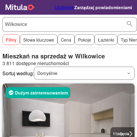
Ulubione
Zarządzaj powiadomieniami
Filtry
Słowa kluczowe
Cena
Pokoje
Łazienki
Typ Nie
Mieszkań na sprzedaż w Wilkowice
3 811 dostępne nieruchomości
Sortuj według:
Domyślnie
Dużym zainteresowaniem
11
zdjęcia