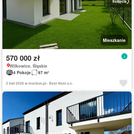
9
zdjęcia
Mieszkanie
570 000 zł
Wilkowice, Śląskie
4 Pokoje
97 m²
2 kwi 2026 w morizon.pl - Best Nest s.c.