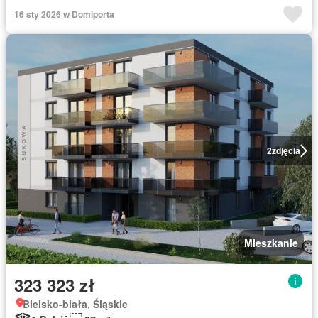
16 sty 2026 w Domiporta
2
zdjęcia
Mieszkanie
323 323 zł
Bielsko-biała, Śląskie