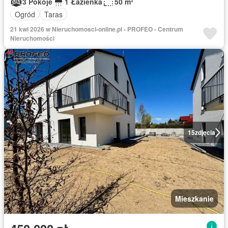
3 Pokoje
1 Łazienka
50 m²
Ogród
Taras
21 kwi 2026 w Nieruchomosci-online.pl - PROFEO - Centrum
Nieruchomości
15
zdjęcia
Mieszkanie