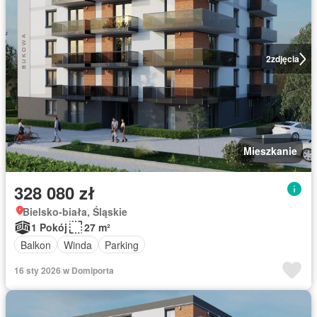
2
zdjęcia
Mieszkanie
328 080 zł
Bielsko-biała, Śląskie
1 Pokój
27 m²
Balkon
Winda
Parking
16 sty 2026 w Domiporta