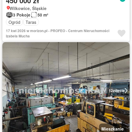
450 000 zł
Wilkowice, Śląskie
3 Pokoje
50 m²
Ogród
Taras
17 kwi 2026 w morizon.pl - PROFEO - Centrum Nieruchomości
Izabela Mucha
12
zdjęcia
Mieszkanie