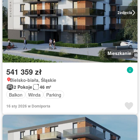
2
zdjęcia
Mieszkanie
541 359 zł
Bielsko-biała, Śląskie
2 Pokoje
46 m²
Balkon
Winda
Parking
16 sty 2026 w Domiporta