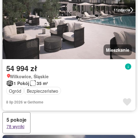
11
zdjęcia
Mieszkanie
54 994 zł
Wilkowice, Śląskie
1 Pokój
35 m²
Ogród
Bezpieczeństwo
8 lip 2026 w Gethome
5 pokoje
78 wyniki