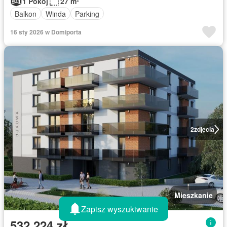
1 Pokój
27 m²
Balkon
Winda
Parking
16 sty 2026 w Domiporta
2
zdjęcia
Mieszkanie
Zapisz wyszukiwanie
532 224 zł