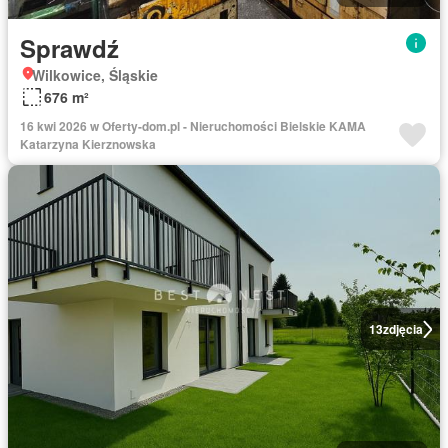
Sprawdź
Wilkowice, Śląskie
676 m²
16 kwi 2026 w Oferty-dom.pl - Nieruchomości Bielskie KAMA
Katarzyna Kierznowska
13
zdjęcia