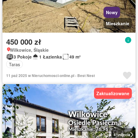
Nowy
Mieszkanie
450 000 zł
Wilkowice, Śląskie
3 Pokoje
1 Łazienka
49 m²
Taras
11 paź 2025 w Nieruchomosci-online.pl - Best Nest
Zaktualizowane
41
zdjęcia