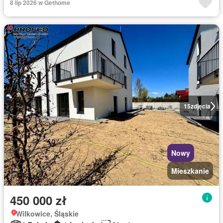
8 lip 2026 w Gethome
15
zdjęcia
Nowy
Mieszkanie
450 000 zł
Wilkowice, Śląskie