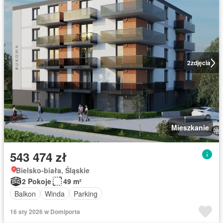
2
zdjęcia
Mieszkanie
543 474 zł
Bielsko-biała, Śląskie
2 Pokoje
49 m²
Balkon
Winda
Parking
16 sty 2026 w Domiporta