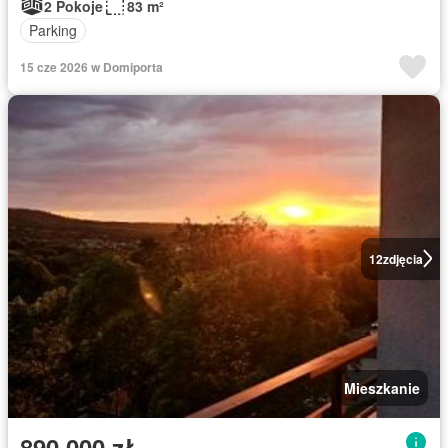
2 Pokoje
83 m²
Parking
15 cze 2026 w Domiporta
12
zdjęcia
Mieszkanie
890 000 zł