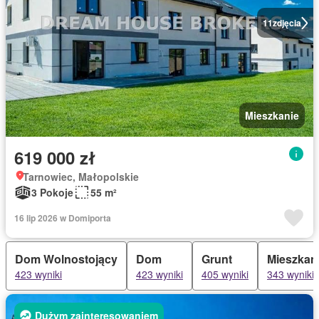
11
zdjęcia
Mieszkanie
619 000 zł
Tarnowiec, Małopolskie
3 Pokoje
55 m²
16 lip 2026 w Domiporta
Dom Wolnostojący
Dom
Grunt
Mieszkan
423 wyniki
423 wyniki
405 wyniki
343 wyniki
Dużym zainteresowaniem