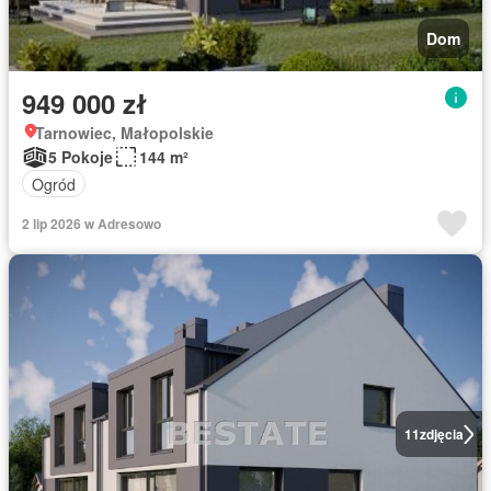
Dom
949 000 zł
Tarnowiec, Małopolskie
5 Pokoje
144 m²
Ogród
2 lip 2026 w Adresowo
11
zdjęcia