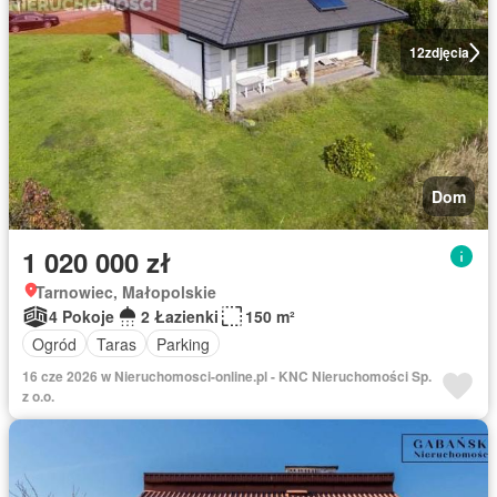
12
zdjęcia
Dom
1 020 000 zł
Tarnowiec, Małopolskie
4 Pokoje
2 Łazienki
150 m²
Ogród
Taras
Parking
16 cze 2026 w Nieruchomosci-online.pl - KNC Nieruchomości Sp.
z o.o.