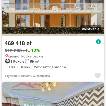
Mieszkanie
469 418 zł
519 000 zł
10%
Krosno, Podkarpackie
3 Pokoje
59 m²
Taras
Balkon
Wyposażona kuchnia
1 tydzień, 4 dni temu w Domiporta