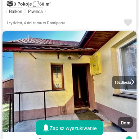
3 Pokoje
60 m²
Balkon
Piwnica
1 tydzień, 4 dni temu w Domiporta
15
zdjęcia
Dom
Zapisz wyszukiwanie