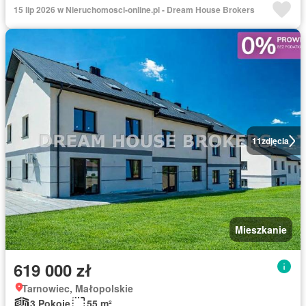
15 lip 2026 w Nieruchomosci-online.pl - Dream House Brokers
11
zdjęcia
Mieszkanie
619 000 zł
Tarnowiec, Małopolskie
3 Pokoje
55 m²