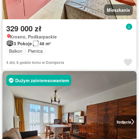
Mieszkanie
329 000 zł
Krosno, Podkarpackie
3 Pokoje
48 m²
Balkon
Piwnica
4 dni, 8 godzin temu w Domiporta
Dużym zainteresowaniem
9
zdjęcia