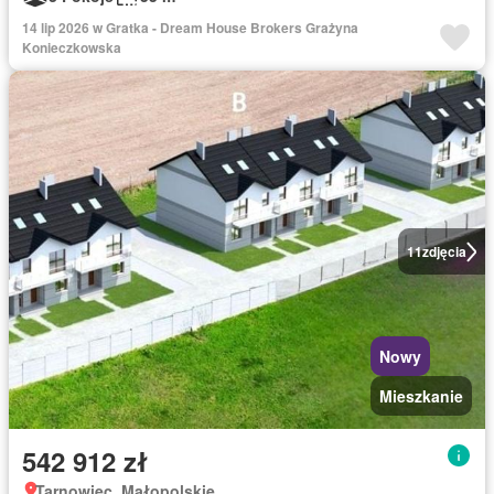
14 lip 2026 w Gratka - Dream House Brokers Grażyna
Konieczkowska
11
zdjęcia
Nowy
Mieszkanie
542 912 zł
Tarnowiec, Małopolskie