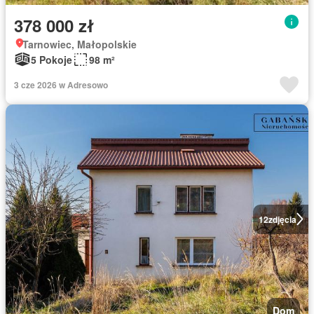
378 000 zł
Tarnowiec, Małopolskie
5 Pokoje
98 m²
3 cze 2026 w Adresowo
12
zdjęcia
Dom