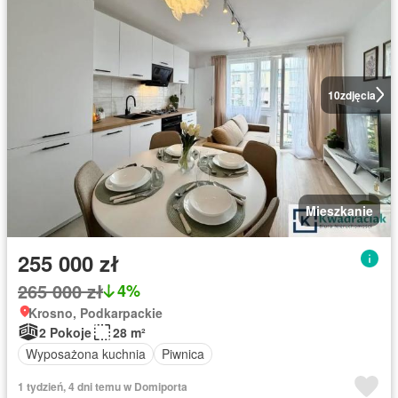
10
zdjęcia
Mieszkanie
255 000 zł
265 000 zł
4%
Krosno, Podkarpackie
2 Pokoje
28 m²
Wyposażona kuchnia
Piwnica
1 tydzień, 4 dni temu w Domiporta