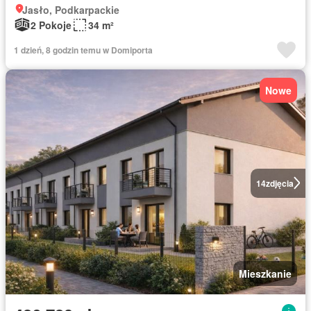
Jasło, Podkarpackie
2 Pokoje
34 m²
1 dzień, 8 godzin temu w Domiporta
Nowe
14
zdjęcia
Mieszkanie