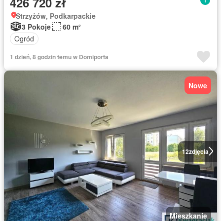
426 720 zł
Strzyżów, Podkarpackie
3 Pokoje
60 m²
Ogród
1 dzień, 8 godzin temu w Domiporta
Nowe
12
zdjęcia
Mieszkanie