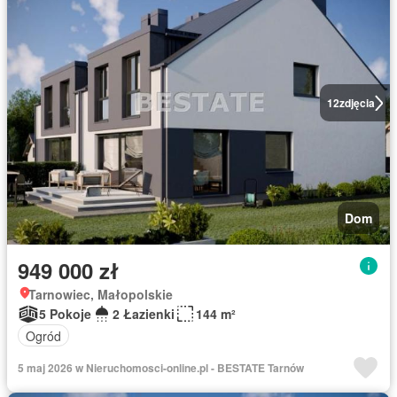
12
zdjęcia
Dom
949 000 zł
Tarnowiec, Małopolskie
5 Pokoje
2 Łazienki
144 m²
Ogród
5 maj 2026 w Nieruchomosci-online.pl - BESTATE Tarnów