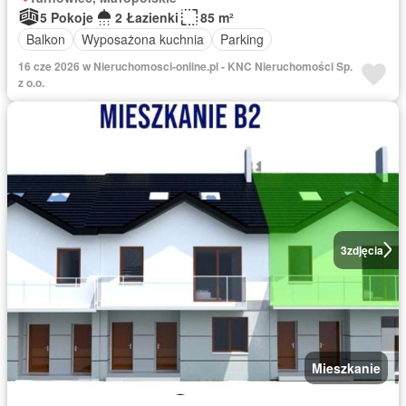
5 Pokoje
2 Łazienki
85 m²
Balkon
Wyposażona kuchnia
Parking
16 cze 2026 w Nieruchomosci-online.pl - KNC Nieruchomości Sp.
z o.o.
3
zdjęcia
Mieszkanie