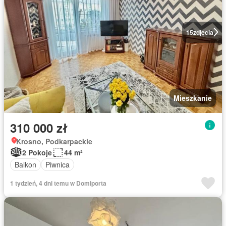
15
zdjęcia
Mieszkanie
310 000 zł
Krosno, Podkarpackie
2 Pokoje
44 m²
Balkon
Piwnica
1 tydzień, 4 dni temu w Domiporta