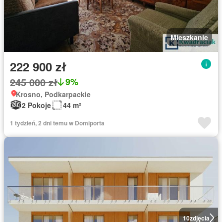
Mieszkanie
222 900 zł
245 000 zł
9%
Krosno, Podkarpackie
2 Pokoje
44 m²
1 tydzień, 2 dni temu w Domiporta
10
zdjęcia