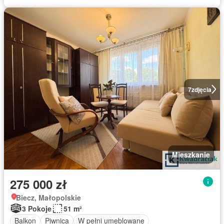
7
zdjęcia
Mieszkanie
275 000 zł
Biecz, Małopolskie
3 Pokoje
51 m²
Balkon
Piwnica
W pełni umeblowane