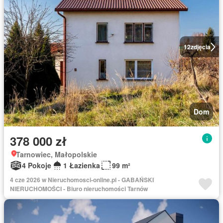
12
zdjęcia
Dom
378 000 zł
Tarnowiec, Małopolskie
4 Pokoje
1 Łazienka
99 m²
4 cze 2026 w Nieruchomosci-online.pl - GABAŃSKI
NIERUCHOMOŚCI - Biuro nieruchomości Tarnów