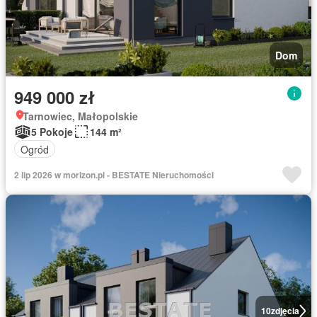
Dom
949 000 zł
Tarnowiec, Małopolskie
5 Pokoje
144 m²
Ogród
2 lip 2026 w morizon.pl - BESTATE Nieruchomości
10
zdjęcia