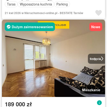
Taras
Wyposażona kuchnia
Parking
21 kwi 2026 w Nieruchomosci-online.pl - BESTATE Tarnów
Dużym zainteresowaniem
Nowe
9
zdjęcia
Mieszkanie
189 000 zł