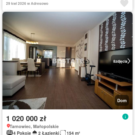
29 kwi 2026 w Adresowo
8
zdjęcia
Dom
1 020 000 zł
Tarnowiec, Małopolskie
4 Pokoje
2 Łazienki
154 m²