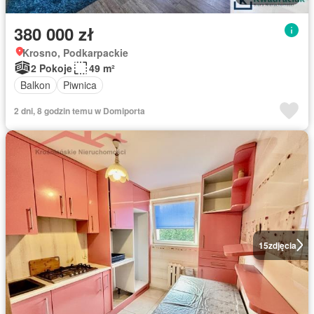
380 000 zł
Krosno, Podkarpackie
2 Pokoje
49 m²
Balkon
Piwnica
2 dni, 8 godzin temu w Domiporta
15
zdjęcia