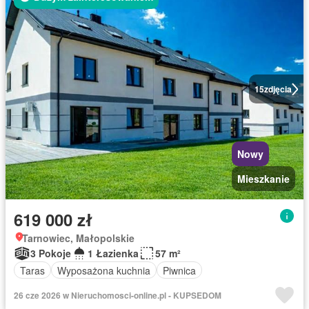
15
zdjęcia
Nowy
Mieszkanie
619 000 zł
Tarnowiec, Małopolskie
3 Pokoje
1 Łazienka
57 m²
Taras
Wyposażona kuchnia
Piwnica
26 cze 2026 w Nieruchomosci-online.pl - KUPSEDOM